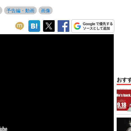
予告編・動画
画像
おす