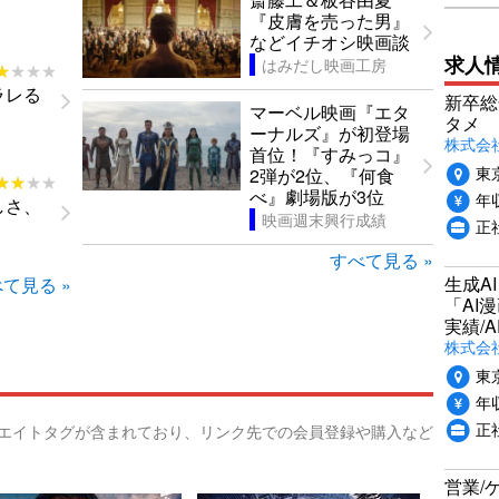
『皮膚を売った男』
などイチオシ映画談
求人
はみだし映画工房
★★★★
★★★★
ラレる
新卒総
マーベル映画『エタ
タメ
ーナルズ』が初登場
株式会社P
首位！『すみっコ』
東
2弾が2位、『何食
★★★★
★★★★
べ』劇場版が3位
年収
しさ、
映画週末興行成績
正
すべて見る »
生成A
て見る »
「AI
実績/A
株式会社
東
年収
正
リエイトタグが含まれており、リンク先での会員登録や購入など
営業/