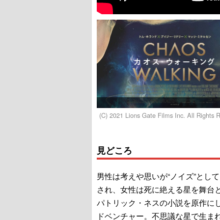
(C) 2021 Lions Gate Films Inc. All Rights 
見どころ
男性は考えや思いが“ノイズ”とし
され、女性は死に絶える星を舞台
パトリック・ネスの小説を原作にし
ドベンチャー。不思議な星で生ま