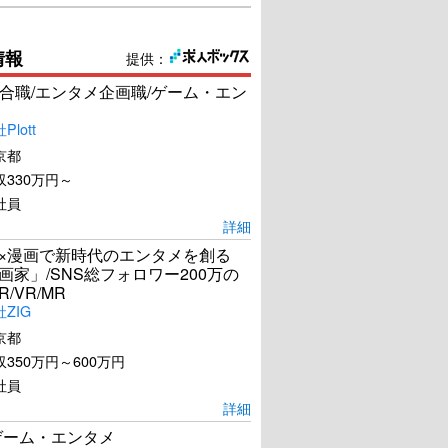
情報
提供：
合職/エンタメ企画職/ゲーム・エン
lott
京都
330万円～
社員
詳細
I×漫画で新時代のエンタメを創る
漫画家」/SNS総フォロワー200万の
R/VR/MR
ZIG
京都
350万円～600万円
社員
詳細
ゲーム・エンタメ