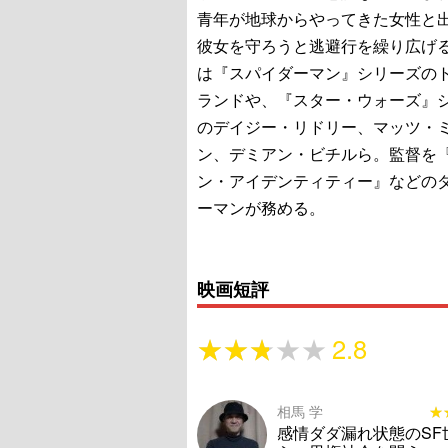
青年が地球からやってきた女性と
彼女を守ろうと逃避行を繰り広げ
は『スパイダーマン』シリーズの
ランドや、『スター・ウォーズ』
のデイジー・リドリー、マッツ・
ン、デミアン・ビチルら。監督を
ン・アイデンティティー』などの
ーマンが務める。
映画短評
★★★★★
★★★★★
2.8
相馬 学
★
★
感情ダダ漏れ状態のSF