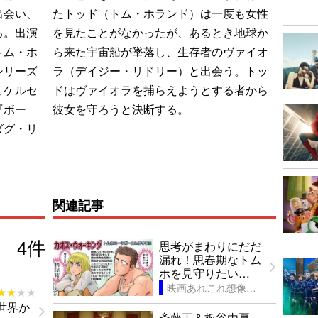
出会い、
たトッド（トム・ホランド）は一度も女性
る。出演
を見たことがなかったが、あるとき地球か
トム・ホ
ら来た宇宙船が墜落し、生存者のヴァイオ
シリーズ
ラ（デイジー・リドリー）と出会う。トッ
ミケルセ
ドはヴァイオラを捕らえようとする者から
『ボー
彼女を守ろうと決断する。
ダグ・リ
関連記事
4
件
思考がまわりにだだ
漏れ！思春期なトム
ホを見守りたい…
映画あれこれ想像戯画
★★★★
★★★★
世界か
斎藤工＆板谷由夏