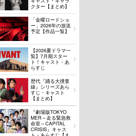
キャスト・キャラ
クター【まとめ】
「金曜ロードショ
ー」2026年の放送
予定【作品一覧】
【2026夏ドラマ一
覧】7月期スター
ト！キャスト・あ
らすじ
歴代『踊る大捜査
線』シリーズあら
すじ・キャスト
【まとめ】
『劇場版TOKYO
MER～走る緊急救
命室～CAPITAL
CRISIS』キャス
ト・あらすじ【ま