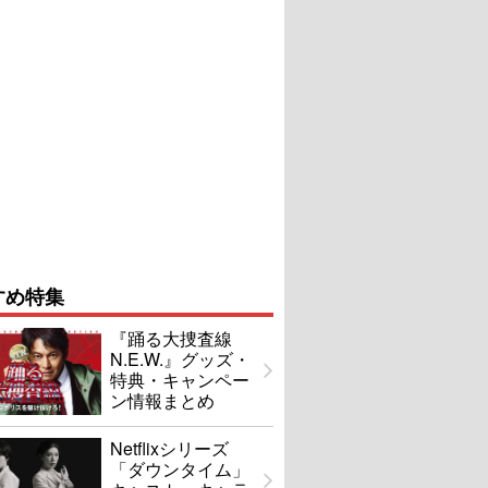
すめ特集
『踊る大捜査線
N.E.W.』グッズ・
特典・キャンペー
ン情報まとめ
Netflixシリーズ
「ダウンタイム」