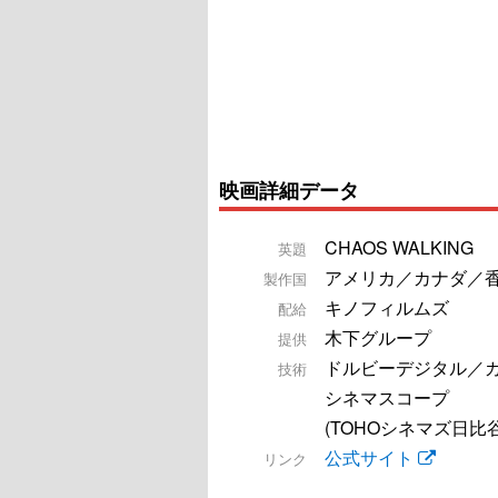
映画詳細データ
CHAOS WALKING
英題
アメリカ／カナダ／
製作国
キノフィルムズ
配給
木下グループ
提供
ドルビーデジタル／
技術
シネマスコープ
(TOHOシネマズ日比
公式サイト
リンク