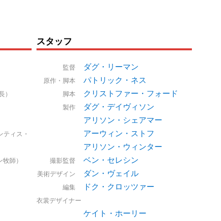
スタッフ
ダグ・リーマン
監督
パトリック・ネス
原作・脚本
クリストファー・フォード
長）
脚本
ダグ・デイヴィソン
製作
アリソン・シェアマー
アーウィン・ストフ
ンティス・
アリソン・ウィンター
ベン・セレシン
ン牧師）
撮影監督
ダン・ヴェイル
美術デザイン
ドク・クロッツァー
編集
衣裳デザイナー
ケイト・ホーリー