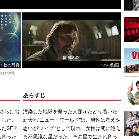
3枚の写真
1本の動画
Reserved.
あらすじ
てさらけ出
汚染した地球を発った人類がたどり着いた
とした、
新天地“ニュー・ワールド”は、男性は考えや
たSFア
思いが“ノイズ”として現れ、女性は死に絶え
れ育った
る不思議な星だった。その星で生まれ育っ