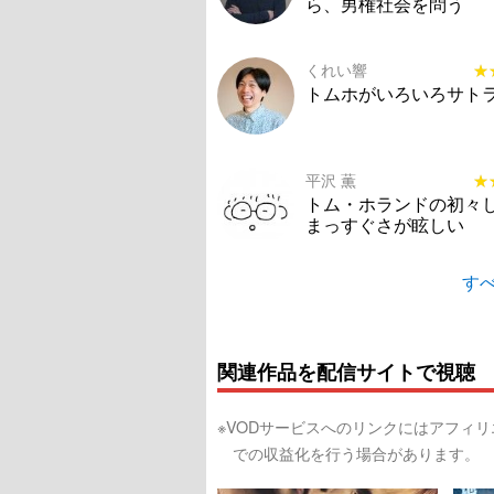
ら、男権社会を問う
くれい響
★
★
トムホがいろいろサト
平沢 薫
★
★
トム・ホランドの初々
まっすぐさが眩しい
すべ
関連作品を配信サイトで視聴
※VODサービスへのリンクにはアフィ
での収益化を行う場合があります。