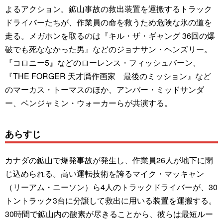
よるアクション。鉱山事故の救出装置を運搬するトラック
ドライバーたちが、作業員の命を救うため危険な氷の道を
走る。メガホンを取るのは『キル・ザ・ギャング 36回の爆
破でも死ななかった男』などのジョナサン・ヘンズリー。
『コロニー5』などのローレンス・フィッシュバーン、
『THE FORGER 天才贋作画家 最後のミッション』など
のマーカス・トーマスのほか、アンバー・ミッドサンダ
ー、ベンジャミン・ウォーカーらが共演する。
あらすじ
カナダの鉱山で爆発事故が発生し、作業員26人が地下に閉
じ込められる。高い運転技術を誇るマイク・マッキャン
（リーアム・ニーソン）ら4人のトラックドライバーが、30
トントラック3台に分譲して救出に用いる装置を運搬する。
30時間で鉱山内の酸素が尽きることから、彼らは最短ルー