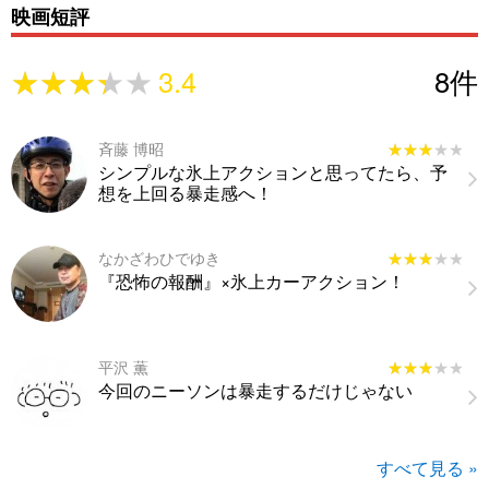
映画短評
★★★★★
★★★★★
3.4
8
件
斉藤 博昭
★★★★★
★★★★★
シンプルな氷上アクションと思ってたら、予
想を上回る暴走感へ！
なかざわひでゆき
★★★★★
★★★★★
『恐怖の報酬』×氷上カーアクション！
平沢 薫
★★★★★
★★★★★
今回のニーソンは暴走するだけじゃない
すべて見る »