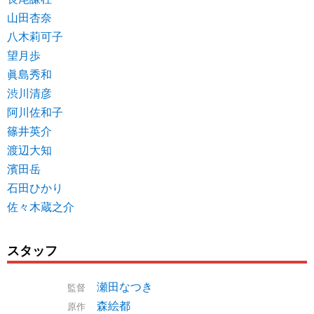
山田杏奈
八木莉可子
望月歩
眞島秀和
渋川清彦
阿川佐和子
篠井英介
渡辺大知
濱田岳
石田ひかり
佐々木蔵之介
スタッフ
瀬田なつき
監督
森絵都
原作