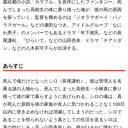
森絵都の小説「カラフル」を原作にしたファンタジー。死
んでしまった高校生の体に乗り移った魂が、彼の死の原因
を探っていく。監督を務めるのは『ジオラマボーイ・パノ
ラマガール』などの瀬田なつき。アイドルグループ「なに
わ男子」のメンバーでもあるドラマ「年下彼氏」などの長
尾謙杜、『ひらいて』などの山田杏奈、ドラマ「チア☆ダ
ン」などの八木莉可子らが出演する。
あらすじ
死んで魂だけとなったシロ（長尾謙杜）。彼は管理人を名
乗る謎の人物から、死んでしまった高校生・小林真に乗り
移って彼の家で暮らすように告げられる。シロの魂は、真
が死んだ原因を彼の家族や友人に気づかれることなく100日
以内に突き止めなければ消滅してしまうのだった。シロで
あることを悟られないよう真としての生活を送るシロは、
真の幼なじみ・晶（山田杏奈）や、彼がひそかに憧れてい