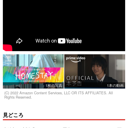
1枚の写真
1本の動画
(C) 2022 Amazon Content Services, LLC OR ITS AFFILIATES. All
Rights Reserved.
見どころ