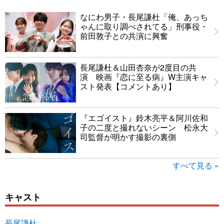
なにわ男子・長尾謙杜「俺、あっち
ゃんに取り調べされてる」刑事役・
前田敦子との共演に興奮
長尾謙杜＆山田杏奈が2度目の共
演 映画『恋に至る病』W主演キャ
スト発表【コメントあり】
『エゴイスト』鈴木亮平＆阿川佐和
子の二度と撮れないシーン 松永大
司監督が明かす撮影の裏側
すべて見る »
キャスト
長尾謙杜