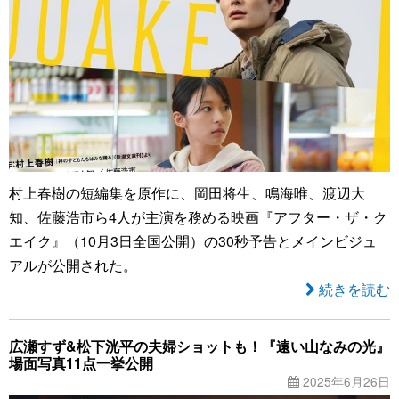
村上春樹の短編集を原作に、岡田将生、鳴海唯、渡辺大
知、佐藤浩市ら4人が主演を務める映画『アフター・ザ・ク
エイク』（10月3日全国公開）の30秒予告とメインビジュ
アルが公開された。
続きを読む
広瀬すず&松下洸平の夫婦ショットも！『遠い山なみの光』
場面写真11点一挙公開
2025年6月26日