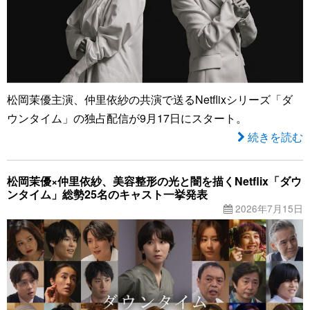
松岡茉優主演、仲里依紗の共演で送るNetflixシリーズ「ダ
ウンタイム」の独占配信が9月17日にスタート。
続きを読む
松岡茉優×仲里依紗、美容整形の光と闇を描くNetflix「ダウ
ンタイム」総勢25名のキャスト一挙発表
2026年7月15日