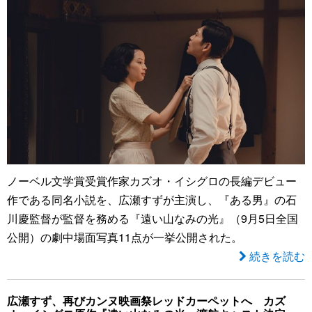
ノーベル文学賞受賞作家カズオ・イシグロの長編デビュー
作である同名小説を、広瀬すずが主演し、『ある男』の石
川慶監督が監督を務める『遠い山なみの光』（9月5日全国
公開）の劇中場面写真11点が一挙公開された。
続きを読む
広瀬すず、再びカンヌ映画祭レッドカーペットへ カズ