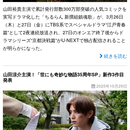
山田裕貴主演で累計発行部数300万部突破の人気コミックを
実写ドラマ化した「ちるらん 新撰組鎮魂歌」が、3月26日
（木）と27日（金）にTBS系でスペシャルドラマ“江戸青春
篇”として2夜連続放送され、27日のオンエア終了後からド
ラマシリーズ“京都決戦篇”がU-NEXTで独占配信されること
が明らかになった。
続きを読む
山田涼介主演！「世にも奇妙な物語35周年SP」新作3作目
発表
2025年10月29日