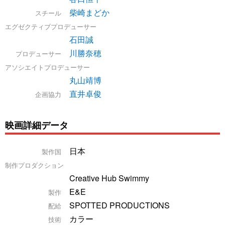
柴崎まどか
スチール
エグゼクティブプロデューサー
石田誠
川勝奈穂
プロデューサー
アソシエイトプロデューサー
丸山靖博
直井卓俊
企画協力
映画詳細データ
日本
製作国
制作プロダクション
Creative Hub Swimmy
E&E
製作
SPOTTED PRODUCTIONS
配給
カラー
技術