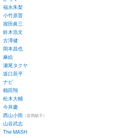
福永朱梨
小竹原晋
堀田眞三
鈴木浩文
古澤健
岡本昌也
麻絵
瀬尾タクヤ
坂口辰平
ナビ
鶴田翔
松木大輔
今井慶
西山小雨
（富岡順子）
山谷武志
The MASH