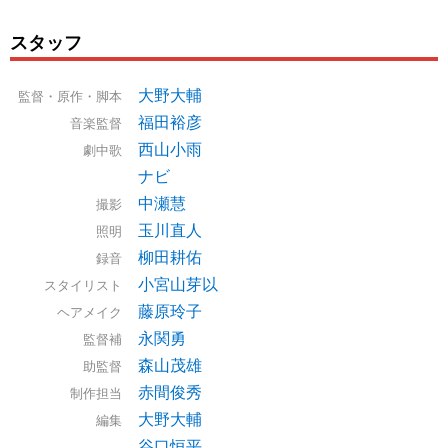
スタッフ
大野大輔
監督・原作・脚本
福田裕彦
音楽監督
西山小雨
劇中歌
ナビ
中瀬慧
撮影
玉川直人
照明
柳田耕佑
録音
小宮山芽以
スタイリスト
藤原玲子
ヘアメイク
永関勇
監督補
森山茂雄
助監督
赤間俊秀
制作担当
大野大輔
編集
谷口恒平