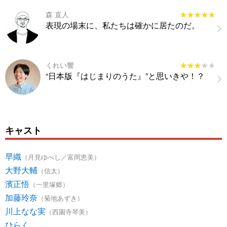
森 直人
★★★★★
★★★★★
表現の場末に、私たちは確かに居たのだ。
くれい響
★★★★★
★★★★★
“日本版『はじまりのうた』”と思いきや！？
キャスト
早織
（月見ゆべし／富岡恵美）
大野大輔
（信太）
濱正悟
（一里塚郷）
加藤玲奈
（菊地あずき）
川上なな実
（西園寺琴美）
ひらく