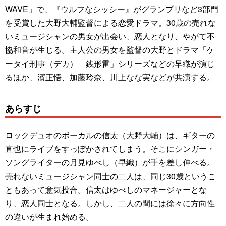
WAVE」で、『ウルフなシッシー』がグランプリなど3部門
を受賞した大野大輔監督による恋愛ドラマ。30歳の売れな
いミュージシャンの男女が出会い、恋人となり、やがて不
協和音が生じる。主人公の男女を監督の大野とドラマ「ケ
ータイ刑事（デカ） 銭形雷」シリーズなどの早織が演じ
るほか、濱正悟、加藤玲奈、川上なな実などが共演する。
あらすじ
ロックデュオのボーカルの信太（大野大輔）は、ギターの
直也にライブをすっぽかされてしまう。そこにシンガー・
ソングライターの月見ゆべし（早織）が手を差し伸べる。
売れないミュージシャン同士の二人は、同じ30歳というこ
ともあって意気投合。信太はゆべしのマネージャーとな
り、恋人同士となる。しかし、二人の間には徐々に方向性
の違いが生まれ始める。