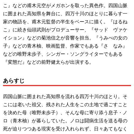
こ』などの甫木元空がメガホンを取った異色作。四国山脈
に囲まれた高知県を舞台に、四万十川のほとりに暮らす一
家の物語を、甫木元監督の半生をベースに描く。『はるね
こ』に続き仙頭武則がプロデューサー、『サッド ヴァケ
イション』などの菊池信之が音響を担当。『うみべの女の
子』などの青木柚、映画監督、作家でもある『さゞなみ』
などの唯野未歩子、シンガー・ソングライターでもある
『変態だ』などの前野健太らが出演する。
あらすじ
四国山脈に囲まれた高知県を流れる四万十川のほとり。そ
こには老いた祖父、残された人生をこの土地で過ごすこと
を決めた母（唯野未歩子）、そんな母に寄り添う息子・ノ
ロ（青木柚）が暮らしていた。ノロは闘病生活を送る母の
死が迫りつつある現実を受け入れられず、日々あてもなく