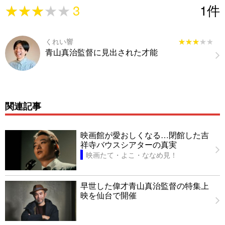
★★★★★
★★★★★
3
1
件
くれい響
★★★★★
★★★★★
青山真治監督に見出された才能
関連記事
映画館が愛おしくなる…閉館した吉
祥寺バウスシアターの真実
映画たて・よこ・ななめ見！
早世した偉才青山真治監督の特集上
映を仙台で開催