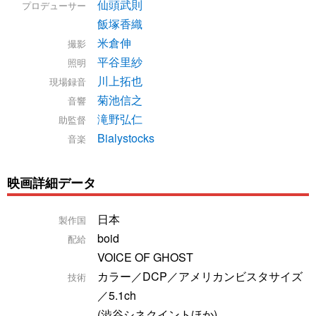
仙頭武則
プロデューサー
飯塚香織
米倉伸
撮影
平谷里紗
照明
川上拓也
現場録音
菊池信之
音響
滝野弘仁
助監督
Bialystocks
音楽
映画詳細データ
日本
製作国
boid
配給
VOICE OF GHOST
カラー／DCP／アメリカンビスタサイズ
技術
／5.1ch
(渋谷シネクイントほか)