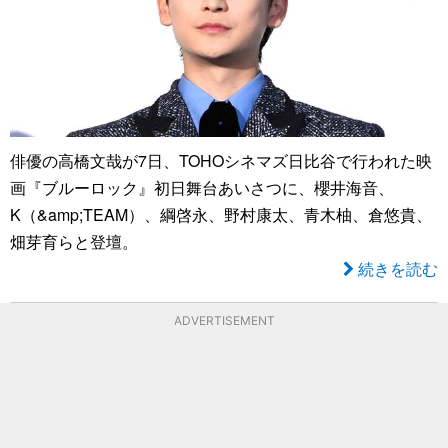
俳優の高橋文哉が7日、TOHOシネマズ日比谷で行われた映
画『ブルーロック』初日舞台あいさつに、櫻井海音、
K（&amp;TEAM）、綱啓永、野村康太、青木柚、倉悠貴、
畑芽育らと登壇。
続きを読む
ADVERTISEMENT