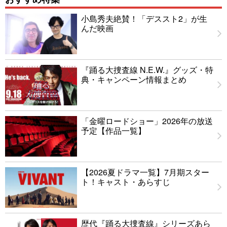
小島秀夫絶賛！「デススト2」が生
んだ映画
『踊る大捜査線 N.E.W.』グッズ・特
典・キャンペーン情報まとめ
「金曜ロードショー」2026年の放送
予定【作品一覧】
【2026夏ドラマ一覧】7月期スター
ト！キャスト・あらすじ
歴代『踊る大捜査線』シリーズあら