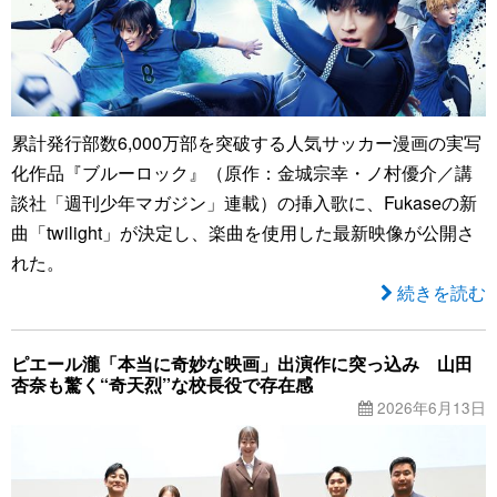
累計発行部数6,000万部を突破する人気サッカー漫画の実写
化作品『ブルーロック』（原作：金城宗幸・ノ村優介／講
談社「週刊少年マガジン」連載）の挿入歌に、Fukaseの新
曲「twilight」が決定し、楽曲を使用した最新映像が公開さ
れた。
続きを読む
ピエール瀧「本当に奇妙な映画」出演作に突っ込み 山田
杏奈も驚く“奇天烈”な校長役で存在感
2026年6月13日