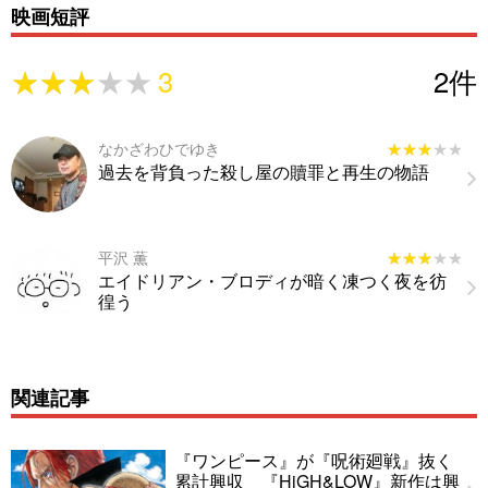
映画短評
★★★★★
★★★★★
3
2
件
なかざわひでゆき
★★★★★
★★★★★
過去を背負った殺し屋の贖罪と再生の物語
平沢 薫
★★★★★
★★★★★
エイドリアン・ブロディが暗く凍つく夜を彷
徨う
関連記事
『ワンピース』が『呪術廻戦』抜く
累計興収 『HiGH&LOW』新作は興