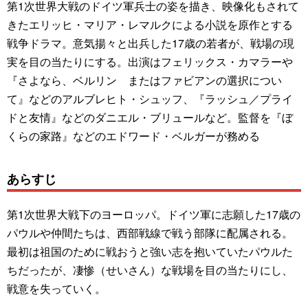
第1次世界大戦のドイツ軍兵士の姿を描き、映像化もされて
きたエリッヒ・マリア・レマルクによる小説を原作とする
戦争ドラマ。意気揚々と出兵した17歳の若者が、戦場の現
実を目の当たりにする。出演はフェリックス・カマラーや
『さよなら、ベルリン またはファビアンの選択につい
て』などのアルブレヒト・シュッフ、『ラッシュ／プライ
ドと友情』などのダニエル・ブリュールなど。監督を『ぼ
くらの家路』などのエドワード・ベルガーが務める
あらすじ
第1次世界大戦下のヨーロッパ。ドイツ軍に志願した17歳の
パウルや仲間たちは、西部戦線で戦う部隊に配属される。
最初は祖国のために戦おうと強い志を抱いていたパウルた
ちだったが、凄惨（せいさん）な戦場を目の当たりにし、
戦意を失っていく。