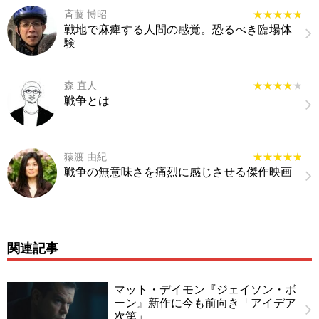
斉藤 博昭
★★★★★
★★★★★
戦地で麻痺する人間の感覚。恐るべき臨場体
験
森 直人
★★★★★
★★★★★
戦争とは
猿渡 由紀
★★★★★
★★★★★
戦争の無意味さを痛烈に感じさせる傑作映画
関連記事
マット・デイモン『ジェイソン・ボ
ーン』新作に今も前向き「アイデア
次第」