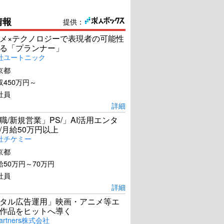
情報
提供：
メ×テクノロジーで表現者の可能性
る「プランナー」
社ユートニック
京都
450万円～
社員
詳細
職/新規営業」PS/」AI活用エンタ
/月給50万円以上
社チケミー
京都
50万円～70万円
社員
詳細
タル広告運用」映画・アニメ等エ
作品をヒットへ導く
artners株式会社