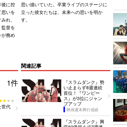
年後に控
思い描いていた。卒業ライブのステージに
て思いを
立った彼女たちは、未来への思いを明か
すみれ、
す。
。監督を
一が務め
関連記事
1
件
『スラムダンク』勢
い止まらず8週連続
首位！『ワンピー
ス』が3位にジャン
★★★★
★★★★
プアップ
た世代
映画週末興行成績
『スラムダンク』興
収82億超えで7週連