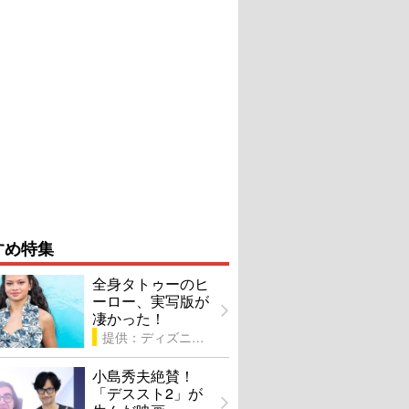
すめ特集
全身タトゥーのヒ
ーロー、実写版が
凄かった！
提供：ディズニー
小島秀夫絶賛！
「デススト2」が