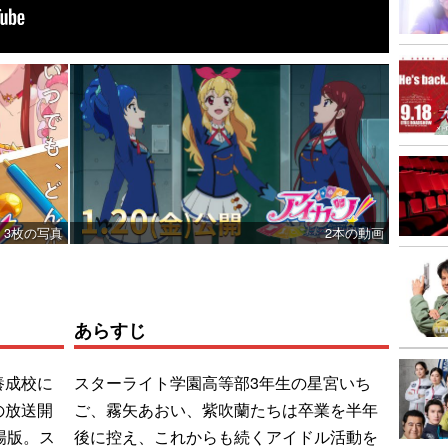
3枚の写真
2本の動画
あらすじ
養成校に
スターライト学園高等部3年生の星宮いち
の放送開
ご、霧矢あおい、紫吹蘭たちは卒業を半年
場版。ス
後に控え、これからも続くアイドル活動を