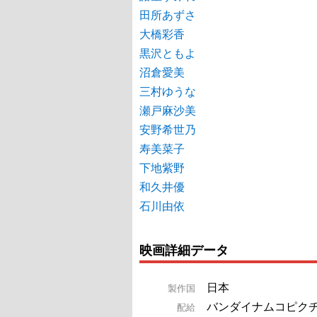
田所あずさ
大橋彩香
黒沢ともよ
沼倉愛美
三村ゆうな
瀬戸麻沙美
安野希世乃
寿美菜子
下地紫野
和久井優
石川由依
映画詳細データ
日本
製作国
バンダイナムコピク
配給