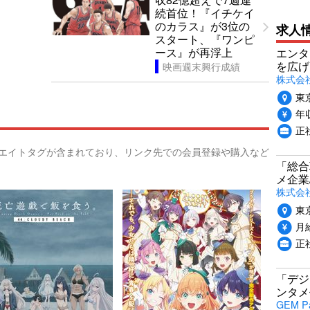
続首位！『イチケイ
のカラス』が3位の
求人
スタート、『ワンピ
ース』が再浮上
エンタ
を広げ
映画週末興行成績
株式会
東
年収
正
リエイトタグが含まれており、リンク先での会員登録や購入など
「総合
メ企業
株式会
東
月給
正
「デジ
ンタメ
GEM P