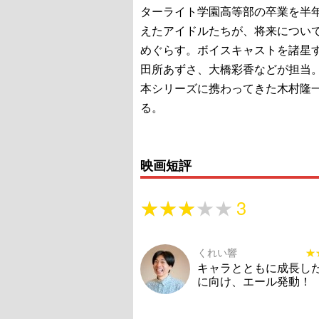
ターライト学園高等部の卒業を半
えたアイドルたちが、将来につい
めぐらす。ボイスキャストを諸星
田所あずさ、大橋彩香などが担当
本シリーズに携わってきた木村隆
る。
映画短評
★★★★★
★★★★★
3
くれい響
★
★
キャラとともに成長し
に向け、エール発動！