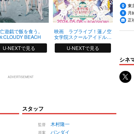
東
月給
正
亡遊戯で飯を食う。
映画 ラブライブ！蓮ノ空
4:CLOUDY BEACH
女学院スクールアイドルク
ラブ Bloom Garden Party
U-NEXTで見る
U-NEXTで見る
シネ
ADVERTISEMENT
スタッフ
木村隆一
監督
バンダイ
原案