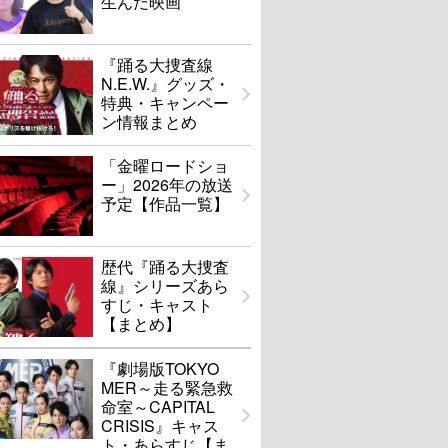
生んだ映画
『踊る大捜査線
N.E.W.』グッズ・
特典・キャンペー
ン情報まとめ
「金曜ロードショ
ー」2026年の放送
予定【作品一覧】
歴代『踊る大捜査
線』シリーズあら
すじ・キャスト
【まとめ】
『劇場版TOKYO
MER～走る緊急救
命室～CAPITAL
CRISIS』キャス
ト・あらすじ【ま