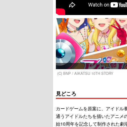
(C) BNP / AIKATSU 10TH STORY
見どころ
カードゲームを原案に、アイドル
通うアイドルたちを描いたアニメ
始10周年を記念して制作された劇