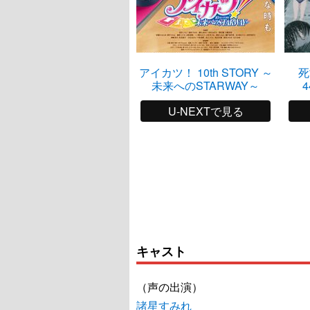
アイカツ！ 10th STORY ～
死
未来へのSTARWAY～
4
U-NEXTで見る
キャスト
（声の出演）
諸星すみれ