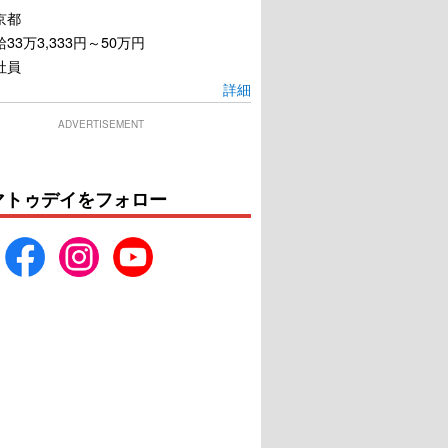
京都
33万3,333円～50万円
社員
詳細
ARCO／アルコ
アメリと雨の物語
ADVERTISEMENT
U-NEXTで見る
U-NEXTで見る
マトゥデイをフォロー