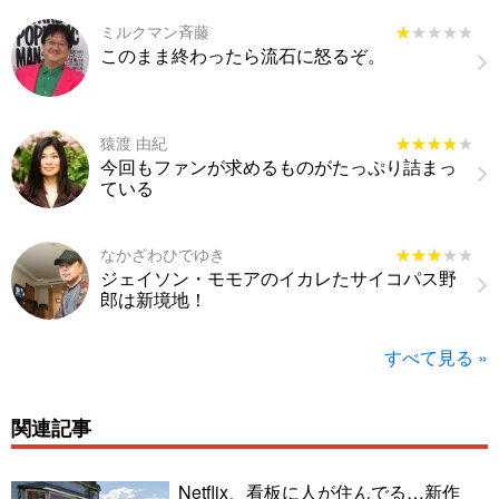
ミルクマン斉藤
★★★★★
★★★★★
このまま終わったら流石に怒るぞ。
猿渡 由紀
★★★★★
★★★★★
今回もファンが求めるものがたっぷり詰まっ
ている
なかざわひでゆき
★★★★★
★★★★★
ジェイソン・モモアのイカレたサイコパス野
郎は新境地！
すべて見る »
関連記事
Netflix、看板に人が住んでる…新作