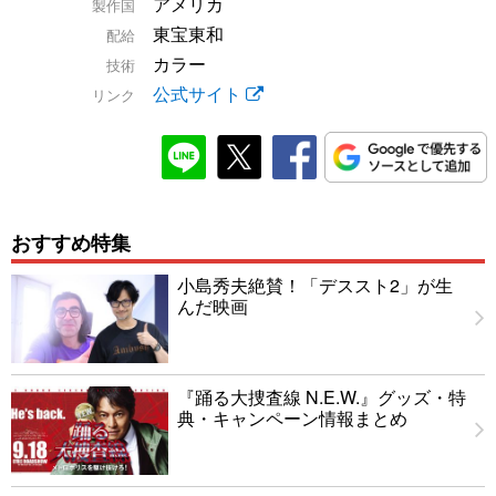
アメリカ
製作国
東宝東和
配給
カラー
技術
公式サイト
リンク
おすすめ特集
小島秀夫絶賛！「デススト2」が生
んだ映画
『踊る大捜査線 N.E.W.』グッズ・特
典・キャンペーン情報まとめ