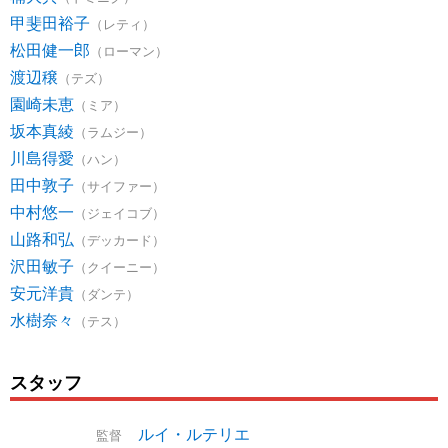
甲斐田裕子
（レティ）
松田健一郎
（ローマン）
渡辺穣
（テズ）
園崎未恵
（ミア）
坂本真綾
（ラムジー）
川島得愛
（ハン）
田中敦子
（サイファー）
中村悠一
（ジェイコブ）
山路和弘
（デッカード）
沢田敏子
（クイーニー）
安元洋貴
（ダンテ）
水樹奈々
（テス）
スタッフ
ルイ・ルテリエ
監督