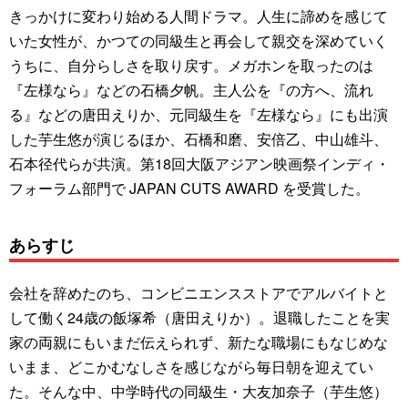
きっかけに変わり始める人間ドラマ。人生に諦めを感じて
いた女性が、かつての同級生と再会して親交を深めていく
うちに、自分らしさを取り戻す。メガホンを取ったのは
『左様なら』などの石橋夕帆。主人公を『の方へ、流れ
る』などの唐田えりか、元同級生を『左様なら』にも出演
した芋生悠が演じるほか、石橋和磨、安倍乙、中山雄斗、
石本径代らが共演。第18回大阪アジアン映画祭インディ・
フォーラム部門で JAPAN CUTS AWARD を受賞した。
あらすじ
会社を辞めたのち、コンビニエンスストアでアルバイトと
して働く24歳の飯塚希（唐田えりか）。退職したことを実
家の両親にもいまだ伝えられず、新たな職場にもなじめな
いまま、どこかむなしさを感じながら毎日朝を迎えてい
た。そんな中、中学時代の同級生・大友加奈子（芋生悠）