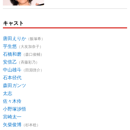
キャスト
唐田えりか
（飯塚希）
芋生悠
（大友加奈子）
石橋和磨
（森口俊輔）
安倍乙
（斉藤彩乃）
中山雄斗
（田淵啓介）
石本径代
森田ガンツ
太志
佐々木伶
小野塚渉悟
宮崎太一
矢柴俊博
（杉本稔）