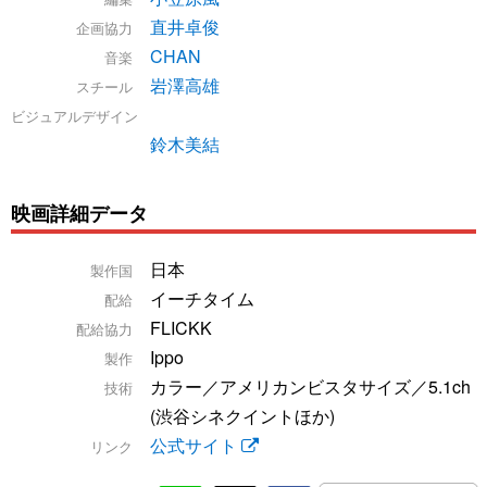
直井卓俊
企画協力
CHAN
音楽
岩澤高雄
スチール
ビジュアルデザイン
鈴木美結
映画詳細データ
日本
製作国
イーチタイム
配給
FLICKK
配給協力
Ippo
製作
カラー／アメリカンビスタサイズ／5.1ch
技術
(渋谷シネクイントほか)
公式サイト
リンク