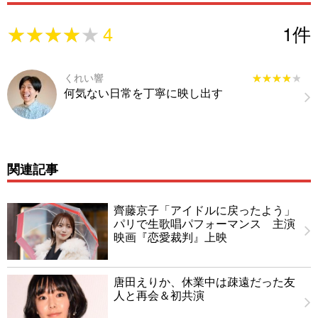
★★★★★
★★★★★
4
1
件
くれい響
★★★★★
★★★★★
何気ない日常を丁寧に映し出す
関連記事
齊藤京子「アイドルに戻ったよう」
パリで生歌唱パフォーマンス 主演
映画『恋愛裁判』上映
唐田えりか、休業中は疎遠だった友
人と再会＆初共演