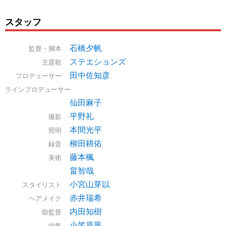
スタッフ
石橋夕帆
監督・脚本
ステエションズ
主題歌
田中佐知彦
プロデューサー
ラインプロデューサー
仙田麻子
平野礼
撮影
本間光平
照明
柳田耕佑
録音
藤本楓
美術
畠智哉
小宮山芽以
スタイリスト
赤井瑞希
ヘアメイク
内田知樹
助監督
小笠原風
編集