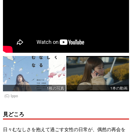
1枚の写真
1本の動画
(C) Ippo
見どころ
日々むなしさを抱えて過ごす女性の日常が、偶然の再会を