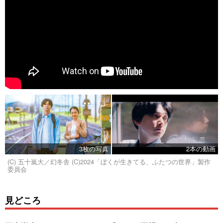
3枚の写真
2本の動画
(C) 五十嵐大／幻冬舎 (C)2024「ぼくが生きてる、ふたつの世界」製作
委員会
見どころ