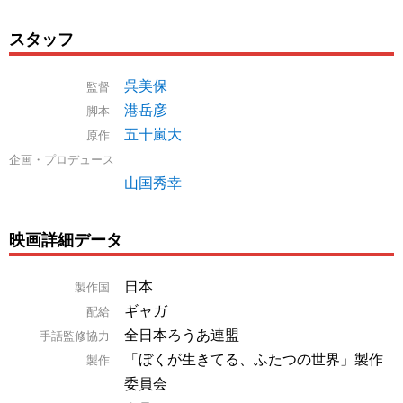
スタッフ
呉美保
監督
港岳彦
脚本
五十嵐大
原作
企画・プロデュース
山国秀幸
映画詳細データ
日本
製作国
ギャガ
配給
全日本ろうあ連盟
手話監修協力
「ぼくが生きてる、ふたつの世界」製作
製作
委員会