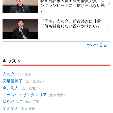
映画批評家大賞主演男優賞受賞、ロ
ングランヒットに「信じられない思
い」
『国宝』吉沢亮、難役続きに吐露
「何も背負わない役をやりたい」
すべて見る »
キャスト
吉沢亮
（五十嵐大）
忍足亜希子
（五十嵐明子）
今井彰人
（五十嵐陽介）
ユースケ・サンタマリア
（河合幸彦）
烏丸せつこ
（鈴木広子）
でんでん
（鈴木康雄）