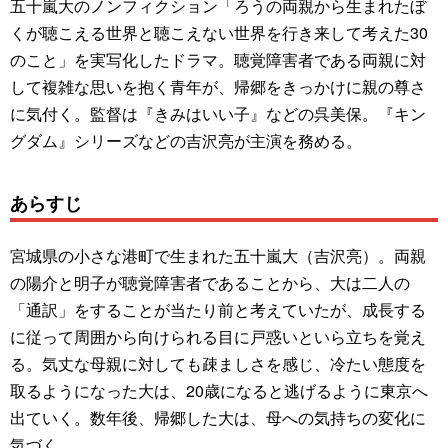
五十嵐大のノンフィクション「ろうの両親から生まれたぼ
くが聴こえる世界と聴こえない世界を行き来して考えた30
のこと」を実写化したドラマ。聴覚障害者である両親に対
して複雑な思いを抱く青年が、帰郷をきっかけに親の尊さ
に気付く。監督は『きみはいい子』などの呉美保。『キン
グダム』シリーズなどの吉沢亮が主演を務める。
あらすじ
宮城県の小さな港町で生まれた五十嵐大（吉沢亮）。両親
の陽介と明子が聴覚障害者であることから、大は二人の
「通訳」をすることが当たり前と考えていたが、成長する
に従って周囲から向けられる目に戸惑いといら立ちを覚え
る。気丈な母親に対しても疎ましさを感じ、冷たい態度を
取るようになった大は、20歳になると逃げるように東京へ
出ていく。数年後、帰郷した大は、母への気持ちの変化に
気づく。