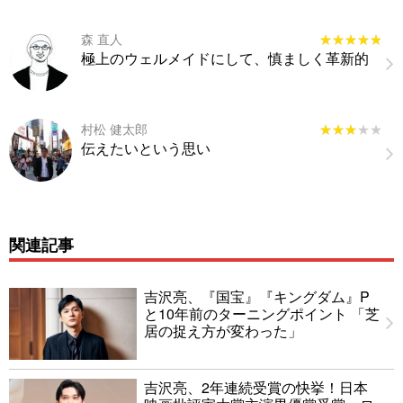
森 直人
★★★★★
★★★★★
極上のウェルメイドにして、慎ましく革新的
村松 健太郎
★★★★★
★★★★★
伝えたいという思い
関連記事
吉沢亮、『国宝』『キングダム』P
と10年前のターニングポイント 「芝
居の捉え方が変わった」
吉沢亮、2年連続受賞の快挙！日本