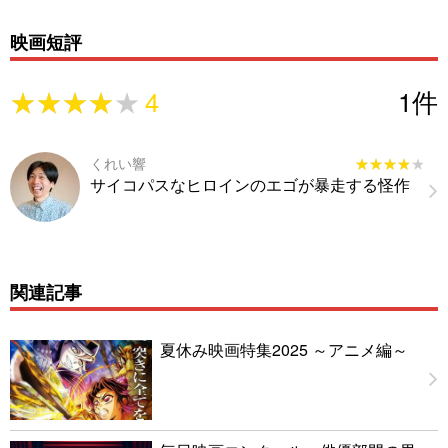
映画短評
★★★★★
★★★★★
4
1
件
くれい響
★★★★★
★★★★★
サイコパスなヒロインのエゴが暴走する怪作
関連記事
夏休み映画特集2025 ～アニメ編～