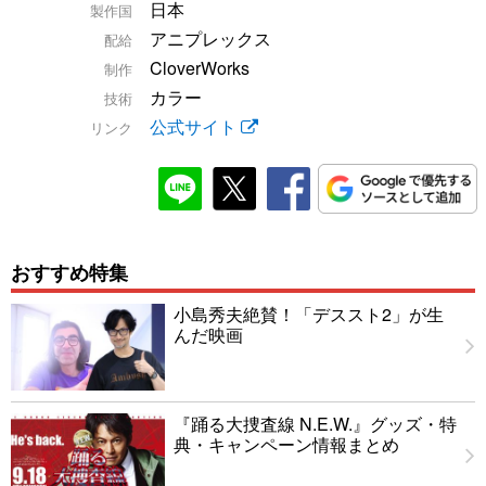
日本
製作国
アニプレックス
配給
CloverWorks
制作
カラー
技術
公式サイト
リンク
おすすめ特集
小島秀夫絶賛！「デススト2」が生
んだ映画
『踊る大捜査線 N.E.W.』グッズ・特
典・キャンペーン情報まとめ