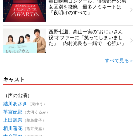
毎日映画コンクール、俳優部門の男
女区別を撤廃 最多ノミネートは
『夜明けのすべて』
西野七瀬、高山一実の“おじいさん
役”オファーに「笑ってしまいまし
た」 内村光良も一緒で「心強い」
すべて見る »
キャスト
（声の出演）
結川あさき
（東ゆう）
羊宮妃那
（大河くるみ）
上田麗奈
（華鳥蘭子）
相川遥花
（亀井美嘉）