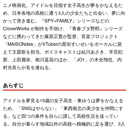
ニメ映画化。アイドルを目指す女子高生が夢をかなえるた
め、日本各地の高校に通う3人の少女たちと出会い、夢に向
かって突き進む。『SPY×FAMILY』シリーズなどの
CloverWorks が制作を手掛け、『青春ブタ野郎』シリーズ
などに携わってきた篠原正寛が監督、音楽プロジェクト
「MAISONdes」がVTuberの星街すいせいをボーカルに迎
えて主題歌を担当。ボイスキャストは結川あさき、羊宮妃
那、上田麗奈、相川遥花のほか、「JO1」の木全翔也、内
村光良らが名を連ねる。
あらすじ
アイドルを夢見る15歳の女子高生・東ゆうは夢をかなえる
ため、「SNSはやらない」「東西南北の美少女を仲間にす
る」など四つの条件を自らに課して高校生活を送ってい
る。自分が暮らす地域以外の高校へ積極的に足を運び、3人