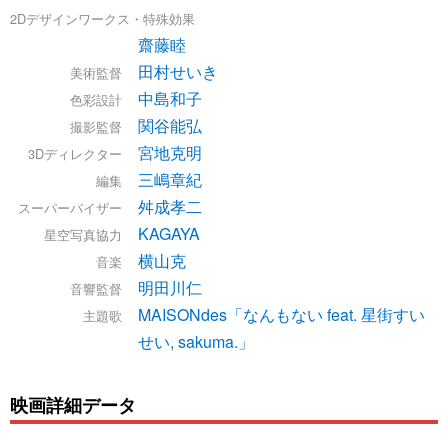
2Dデザインワークス・特殊効果
齋藤睦
田村せいき
美術監督
中島和子
色彩設計
関谷能弘
撮影監督
宮地克明
3Dディレクター
三嶋章紀
編集
舛成孝二
スーパーバイザー
KAGAYA
星空写真協力
横山克
音楽
明田川仁
音響監督
MAISONdes「なんもない feat. 星街すい
主題歌
せい, sakuma.」
映画詳細データ