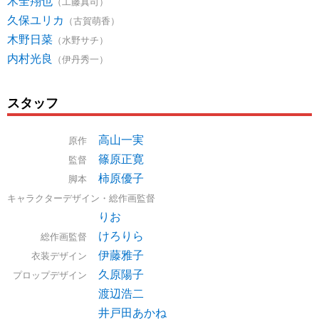
木全翔也
（工藤真司）
久保ユリカ
（古賀萌香）
木野日菜
（水野サチ）
内村光良
（伊丹秀一）
スタッフ
高山一実
原作
篠原正寛
監督
柿原優子
脚本
キャラクターデザイン・総作画監督
りお
けろりら
総作画監督
伊藤雅子
衣装デザイン
久原陽子
プロップデザイン
渡辺浩二
井戸田あかね