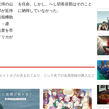
近侍の山
を任命。しかし、へし切長谷部はそのこと
部が近侍
に納得していなかった。
新垣樽助
 －虚
監督を市
メリカが
リエイトタグが含まれており、リンク先での会員登録や購入など