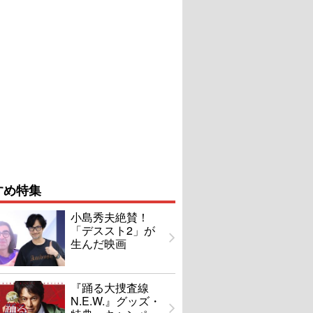
すめ特集
小島秀夫絶賛！
「デススト2」が
生んだ映画
『踊る大捜査線
N.E.W.』グッズ・