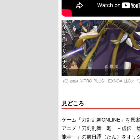
(C) 2024 NITRO PLUS・EXNOA L
見どころ
ゲーム「刀剣乱舞ONLINE」を原
アニメ「刀剣乱舞 廻 －虚伝 
能寺－」の前日譚（たん）をオリ