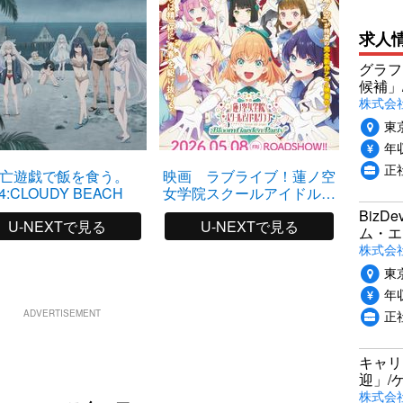
求人
グラフ
候補」
株式会社
東
年収
正
亡遊戯で飯を食う。
映画 ラブライブ！蓮ノ空
4:CLOUDY BEACH
女学院スクールアイドルク
ラブ Bloom Garden Party
Biz
U-NEXTで見る
U-NEXTで見る
ム・エ
株式会社P
東
年収
正
ADVERTISEMENT
キャリ
迎」/
株式会