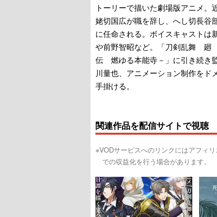
トーリーで描いた劇場版アニメ。
姥切国広が職を辞し、へし切長谷
に任命される。ボイスキャストは
や前野智昭など。「刀剣乱舞 廻
伝 燃ゆる本能寺－」に引き続き
川量也、アニメーション制作をド
手掛ける。
関連作品を配信サイトで視聴
※VODサービスへのリンクにはアフィ
での収益化を行う場合があります。