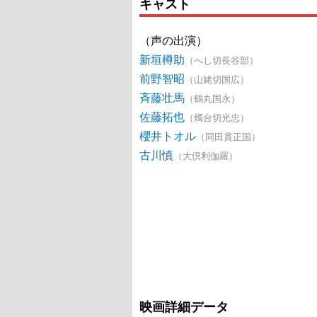
キャスト
（声の出演）
新垣樽助
（へし切長谷部）
前野智昭
（山姥切国広）
斉藤壮馬
（鶴丸国永）
佐藤拓也
（燭台切光忠）
櫻井トオル
（同田貫正国）
古川慎
（大倶利伽羅）
映画詳細データ