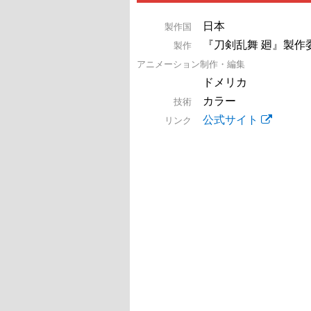
日本
製作国
『刀剣乱舞 廻』製作
製作
アニメーション制作・編集
ドメリカ
カラー
技術
公式サイト
リンク