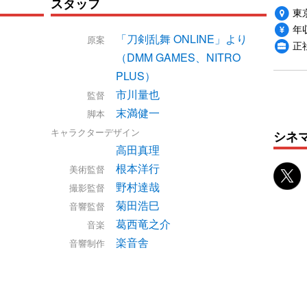
スタッフ
東
年収
「刀剣乱舞 ONLINE」より
原案
正
（DMM GAMES、NITRO
PLUS）
市川量也
監督
末満健一
脚本
キャラクターデザイン
シネ
高田真理
根本洋行
美術監督
野村達哉
撮影監督
菊田浩巳
音響監督
葛西竜之介
音楽
楽音舎
音響制作