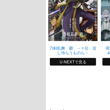
刀剣乱舞 廻 －々伝 近
死
し侍らうものら－
4
U-NEXTで見る