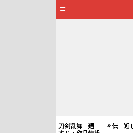
刀剣乱舞 廻 －々伝 近し侍
すじ・作品情報