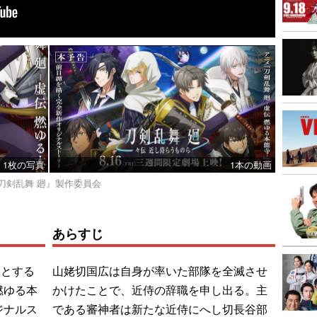
1枚の写真
1本の動画
LC／『刀剣乱舞 廻』製作委員会
あらすじ
案とする
山姥切国広は自身が率いた部隊を全滅させ
燃ゆる本
かけたことで、近侍の辞職を申し出る。主
ジナルス
である審神者は新たな近侍にへし切長谷部