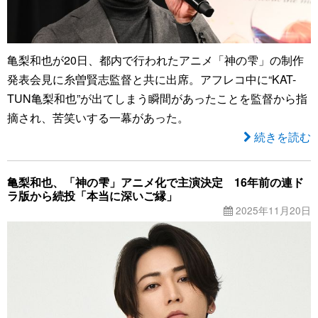
亀梨和也が20日、都内で行われたアニメ「神の雫」の制作
発表会見に糸曽賢志監督と共に出席。アフレコ中に“KAT-
TUN亀梨和也”が出てしまう瞬間があったことを監督から指
摘され、苦笑いする一幕があった。
続きを読む
亀梨和也、「神の雫」アニメ化で主演決定 16年前の連ド
ラ版から続投「本当に深いご縁」
2025年11月20日