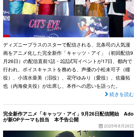
ディズニープラスのスターで配信される、北条司の人気漫
画をアニメ化した完全新作「キャッツ・アイ」（初回配信9
月26日）の配信直前1話・2話試写イベントが17日、都内で
行われ、ボイスキャストを務める、声優の小松未可子（瞳
役）、小清水亜美（泪役）、花守ゆみり（愛役）、佐藤拓
也（内海俊夫役）が出席し、本作への思いを語った。
続きを読む
完全新作アニメ「キャッツ・アイ」9月26日配信開始 Ado
が新OPテーマも担当 本予告公開
2025年8月26日