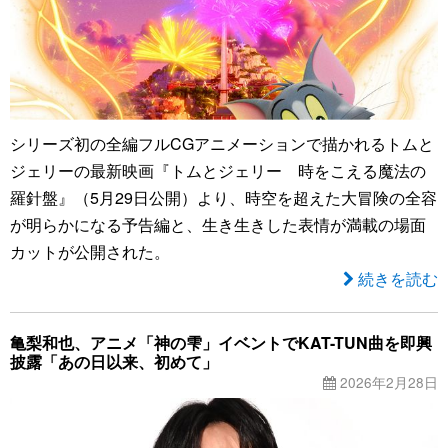
シリーズ初の全編フルCGアニメーションで描かれるトムと
ジェリーの最新映画『トムとジェリー 時をこえる魔法の
羅針盤』（5月29日公開）より、時空を超えた大冒険の全容
が明らかになる予告編と、生き生きした表情が満載の場面
カットが公開された。
続きを読む
亀梨和也、アニメ「神の雫」イベントでKAT-TUN曲を即興
披露「あの日以来、初めて」
2026年2月28日