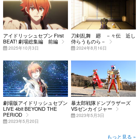
アイドリッシュセブン First
刀剣乱舞 廻 －々伝 近し
BEAT! 劇場総集編 前編
侍らうものら－
2025年10月3日
2024年8月16日
劇場版アイドリッシュセブン
暴太郎戦隊ドンブラザーズ
LIVE 4bit BEYOND THE
VSゼンカイジャー
PERiOD
2023年5月3日
2023年5月20日
もっと見る »