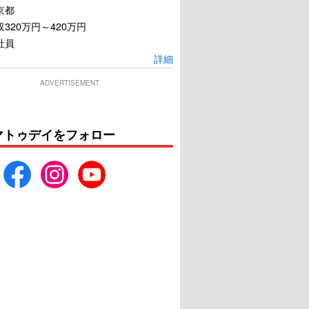
京都
320万円～420万円
社員
詳細
ADVERTISEMENT
きな玉ねぎの下で
青春18×2 君へと続く道
マトゥデイをフォロー
U-NEXTで見る
U-NEXTで見る