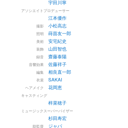
宇田川寧
アソシエイトプロデューサー
江本優作
小松高志
撮影
蒔苗友一郎
照明
安宅紀史
美術
山田智也
装飾
齋藤泰陽
録音
佐藤祥子
音響効果
相良直一郎
編集
SAKAI
衣裳
花岡恵
ヘアメイク
キャスティング
梓菜穂子
ミュージックスーパーバイザー
杉田寿宏
ジャパ
助監督