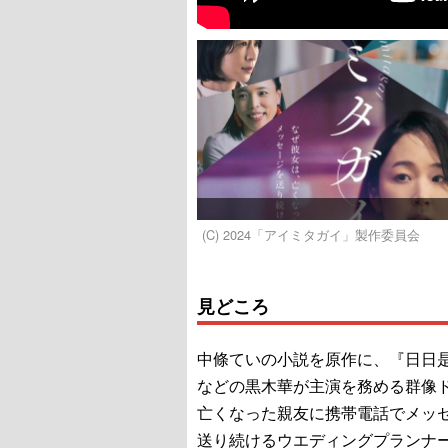
(C) 2024「アイミタガイ」製作委員会
見どころ
中條ていの小説を原作に、『日日
などの黒木華が主演を務める群像
亡くなった親友に携帯電話でメッ
送り続けるウエディングプランナ