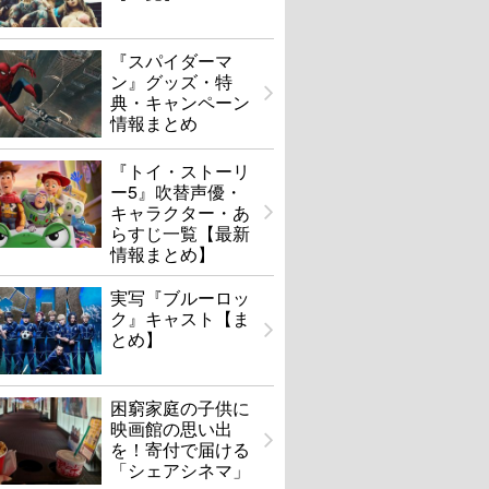
『スパイダーマ
ン』グッズ・特
典・キャンペーン
情報まとめ
『トイ・ストーリ
ー5』吹替声優・
キャラクター・あ
らすじ一覧【最新
情報まとめ】
実写『ブルーロッ
ク』キャスト【ま
とめ】
困窮家庭の子供に
映画館の思い出
を！寄付で届ける
「シェアシネマ」