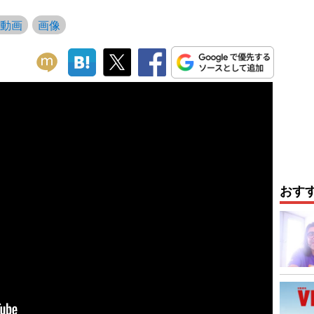
動画
画像
おす