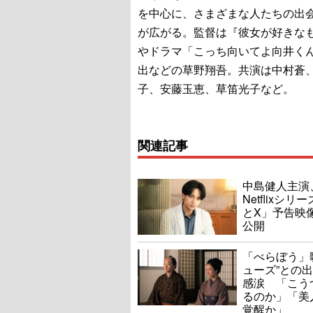
を中心に、さまざまな人たちの出
が広がる。監督は『彼女が好きな
やドラマ「こっち向いてよ向井く
出などの草野翔吾。共演は中村蒼
子、安藤玉恵、草笛光子など。
関連記事
中島健人主演
Netflixシリ
とX」予告映
公開
「べらぼう」
ューズ”との
感涙 「こう
るのか」「美
覚醒か」