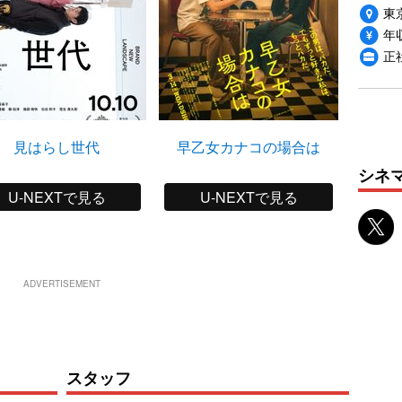
東
年収
正
見はらし世代
早乙女カナコの場合は
大
シネ
U-NEXTで見る
U-NEXTで見る
ADVERTISEMENT
スタッフ