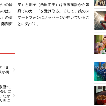
会いの輪
ヲ）と朋子（西田尚美）は養護施設から娘
ものは』
宛てのカードを受け取る。そして、娘のス
ん」の演
マートフォンにメッセージが届いているこ
、藤間爽
とに気づく。
、
ーズ「S
像が初
歌麿“ミ
出会いに
つなが
人画に