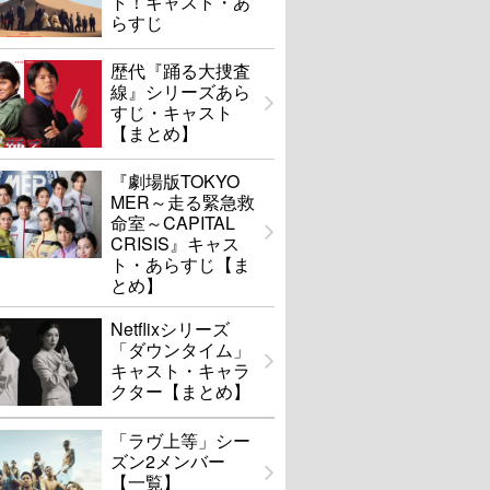
ト！キャスト・あ
らすじ
歴代『踊る大捜査
線』シリーズあら
すじ・キャスト
【まとめ】
『劇場版TOKYO
MER～走る緊急救
命室～CAPITAL
CRISIS』キャス
ト・あらすじ【ま
とめ】
Netflixシリーズ
「ダウンタイム」
キャスト・キャラ
クター【まとめ】
「ラヴ上等」シー
ズン2メンバー
【一覧】