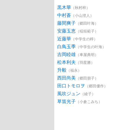
黒木華
（秋村梓）
中村蒼
（小山澄人）
藤間爽子
（郷田叶海）
安藤玉恵
（稲垣範子）
近藤華
（中学生の梓）
白鳥玉季
（中学生の叶海）
吉岡睦雄
（車屋典明）
松本利夫
（羽星勝）
升毅
（福永）
西田尚美
（郷田朋子）
田口トモロヲ
（郷田優作）
風吹ジュン
（綾子）
草笛光子
（小倉こみち）