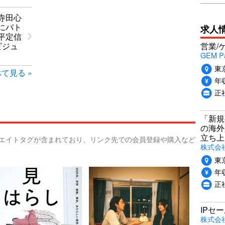
寺田心
にバト
求人
平定信
営業/
ビジュ
GEM P
東
て見る »
年収
正
「新規
の海外
立ち上
リエイトタグが含まれており、リンク先での会員登録や購入など
株式会社P
東
年収
正社
IPセ
株式会