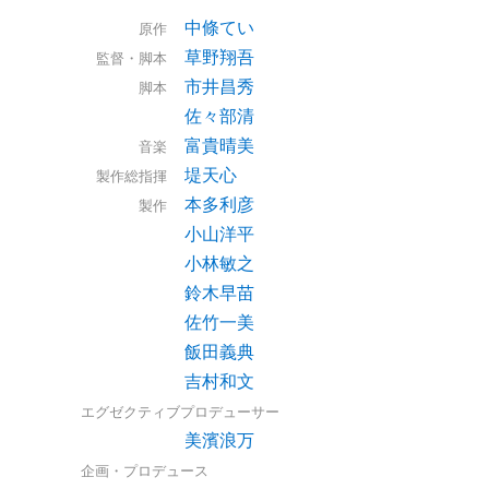
中條てい
原作
草野翔吾
監督・脚本
市井昌秀
脚本
佐々部清
富貴晴美
音楽
堤天心
製作総指揮
本多利彦
製作
小山洋平
小林敏之
鈴木早苗
佐竹一美
飯田義典
吉村和文
エグゼクティブプロデューサー
美濱浪万
企画・プロデュース