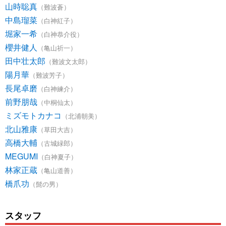
山時聡真
（難波蒼）
中島瑠菜
（白神紅子）
堀家一希
（白神恭介役）
櫻井健人
（亀山祈一）
田中壮太郎
（難波文太郎）
陽月華
（難波芳子）
長尾卓磨
（白神練介）
前野朋哉
（中桐仙太）
ミズモトカナコ
（北浦朝美）
北山雅康
（草田大吉）
高橋大輔
（古城緑郎）
MEGUMI
（白神夏子）
林家正蔵
（亀山道善）
橋爪功
（髭の男）
スタッフ