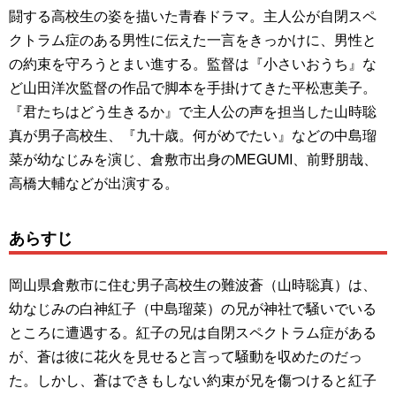
闘する高校生の姿を描いた青春ドラマ。主人公が自閉スペ
クトラム症のある男性に伝えた一言をきっかけに、男性と
の約束を守ろうとまい進する。監督は『小さいおうち』な
ど山田洋次監督の作品で脚本を手掛けてきた平松恵美子。
『君たちはどう生きるか』で主人公の声を担当した山時聡
真が男子高校生、『九十歳。何がめでたい』などの中島瑠
菜が幼なじみを演じ、倉敷市出身のMEGUMI、前野朋哉、
高橋大輔などが出演する。
あらすじ
岡山県倉敷市に住む男子高校生の難波蒼（山時聡真）は、
幼なじみの白神紅子（中島瑠菜）の兄が神社で騒いでいる
ところに遭遇する。紅子の兄は自閉スペクトラム症がある
が、蒼は彼に花火を見せると言って騒動を収めたのだっ
た。しかし、蒼はできもしない約束が兄を傷つけると紅子