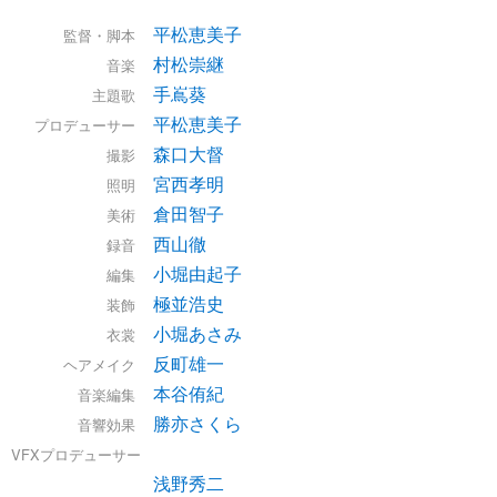
平松恵美子
監督・脚本
村松崇継
音楽
手嶌葵
主題歌
平松恵美子
プロデューサー
森口大督
撮影
宮西孝明
照明
倉田智子
美術
西山徹
録音
小堀由起子
編集
極並浩史
装飾
小堀あさみ
衣裳
反町雄一
ヘアメイク
本谷侑紀
音楽編集
勝亦さくら
音響効果
VFXプロデューサー
浅野秀二