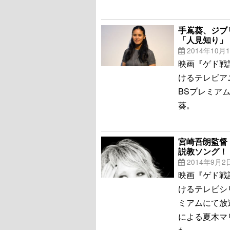
手嶌葵、ジブ
「人見知り」
2014年10月
映画『ゲド戦
けるテレビア
BSプレミア
葵。
宮崎吾朗監督
説教ソング！
2014年9月2
映画『ゲド戦
けるテレビシ
ミアムにて放
による夏木マ