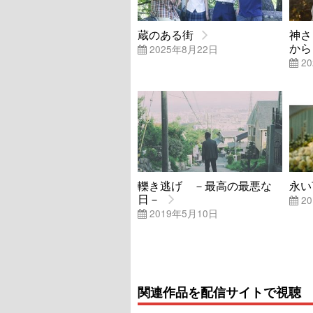
蔵のある街
神さ
から
2025年8月22日
20
轢き逃げ －最高の最悪な
永い
日－
20
2019年5月10日
関連作品を配信サイトで視聴