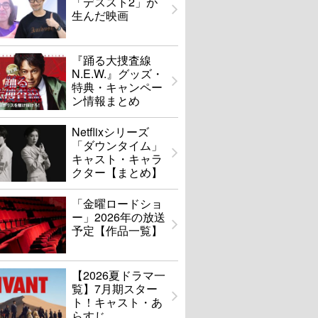
「デススト2」が
生んだ映画
『踊る大捜査線
N.E.W.』グッズ・
特典・キャンペー
ン情報まとめ
Netflixシリーズ
「ダウンタイム」
キャスト・キャラ
クター【まとめ】
「金曜ロードショ
ー」2026年の放送
予定【作品一覧】
【2026夏ドラマ一
覧】7月期スター
ト！キャスト・あ
らすじ