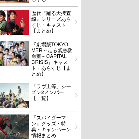
歴代『踊る大捜査
線』シリーズあら
すじ・キャスト
【まとめ】
『劇場版TOKYO
MER～走る緊急救
命室～CAPITAL
CRISIS』キャス
ト・あらすじ【ま
とめ】
「ラヴ上等」シー
ズン2メンバー
【一覧】
『スパイダーマ
ン』グッズ・特
典・キャンペーン
情報まとめ