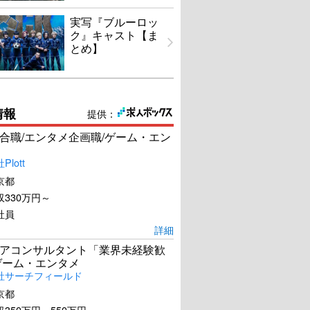
実写『ブルーロッ
ク』キャスト【ま
とめ】
情報
提供：
合職/エンタメ企画職/ゲーム・エン
lott
京都
330万円～
社員
詳細
アコンサルタント「業界未経験歓
ゲーム・エンタメ
社サーチフィールド
京都
350万円～550万円