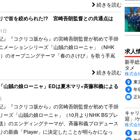
続きを読む
リで首を絞められた!? 宮崎吾朗監督との共通点は
11日
記』『コクリコ坂から』の宮崎吾朗監督が初めて手掛
ニメーションシリーズ「山賊の娘ローニャ」（NHK
求人
ム）のオープニングテーマ「春のさけび」を歌う手嶌
新卒総
タメ
続きを読む
株式会社P
東
「山賊の娘ローニャ」EDは夏木マリ×斉藤和義による
年収
正
日
記』『コクリコ坂から』の宮崎吾朗監督が初めて手掛
キャリ
リーズ「山賊の娘ローニャ」（10月よりNHK BSプレ
迎」/
送）のエンディングテーマが、斉藤和義プロデュース
株式会
リの新曲「Player」に決定したことが明らかになっ
東
年収