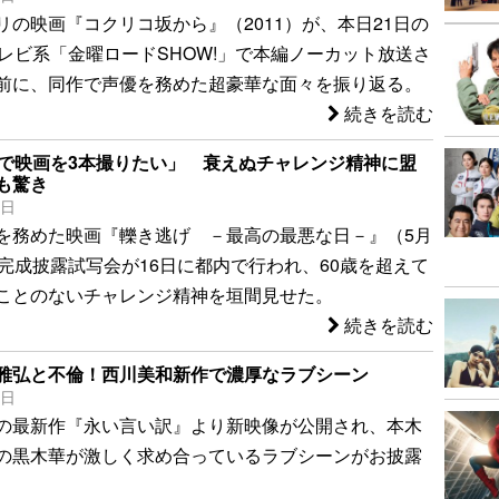
リの映画『コクリコ坂から』（2011）が、本日21日の
テレビ系「金曜ロードSHOW!」で本編ノーカット放送さ
前に、同作で声優を務めた超豪華な面々を振り返る。
続きを読む
代で映画を3本撮りたい」 衰えぬチャレンジ精神に盟
も驚き
6日
を務めた映画『轢き逃げ －最高の最悪な日－』（5月
の完成披露試写会が16日に都内で行われ、60歳を超えて
ことのないチャレンジ精神を垣間見せた。
続きを読む
雅弘と不倫！西川美和新作で濃厚なラブシーン
1日
の最新作『永い言い訳』より新映像が公開され、本木
の黒木華が激しく求め合っているラブシーンがお披露