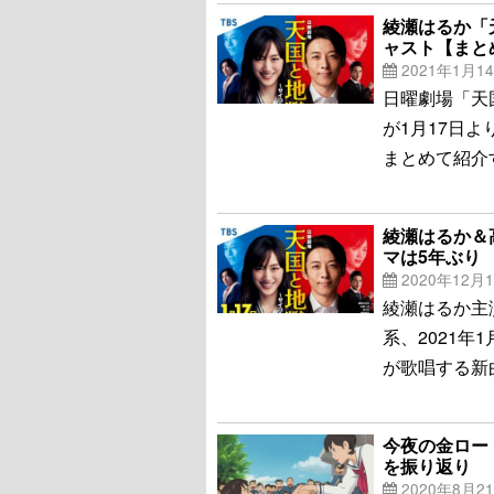
綾瀬はるか「
ャスト【まと
2021年1月1
日曜劇場「天
が1月17日
まとめて紹介
綾瀬はるか＆
マは5年ぶり
2020年12月
綾瀬はるか主
系、2021年
が歌唱する新
今夜の金ロー
を振り返り
2020年8月2