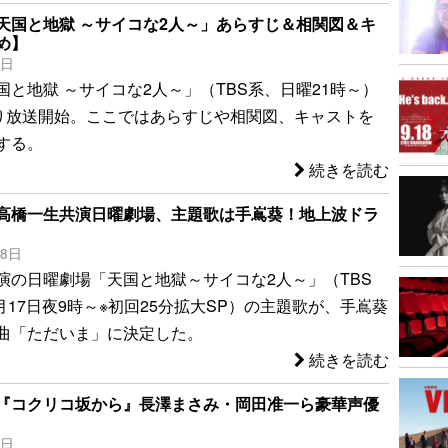
天国と地獄 ～サイコな2人～」あらすじ＆相関図＆キ
め】
4日
国と地獄 ～サイコな2人～」（TBS系、日曜21時～）
より放送開始。ここではあらすじや相関図、キャストを
する。
続きを読む
高橋一生共演日曜劇場、主題歌は手嶌葵！地上波ドラ
18日
演の日曜劇場「天国と地獄～サイコな2人～」（TBS
1月17日夜9時～※初回25分拡大SP）の主題歌が、手嶌葵
曲「ただいま」に決定した。
続きを読む
『コクリコ坂から』長澤まさみ・岡田准一ら豪華声優
1日