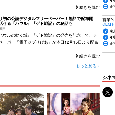
正
続きを読む
リ初の公認デジタルフリーペーパー！無料で配布開
営業/
話せる『ハウル』『ゲド戦記』の秘話も
GEM P
15日
東
ハウルの動く城』『ゲド戦記』の発売を記念して、デ
年収
ペーパー「電子ジブリぴあ」が本日12月15日より配布
正
続きを読む
もっと見る »
シネ