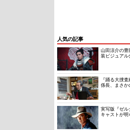
人気の記事
山田涼介の豊
装ビジュアル
『踊る大捜査線
係長、まさか
実写版『ゼル
キャストが明