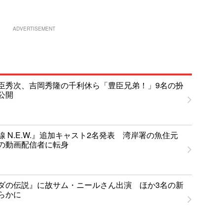
ADVERTISEMENT
臣秀次、吉岡秀隆の千利休ら「豊臣兄弟！」9名の扮
公開
 N.E.W.』追加キャスト2名発表 湾岸署の魚住元
の動画配信者に転身
ダの伝説』に故サム・ニールさん出演 ほか3名の新
らかに