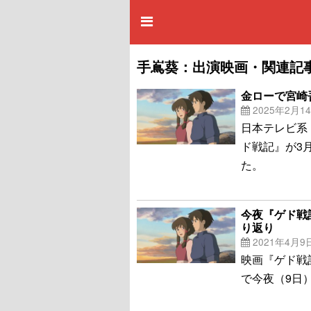
手嶌葵：出演映画・関連記
金ローで宮崎
2025年2月1
日本テレビ系
ド戦記』が3
た。
今夜『ゲド戦
り返り
2021年4月9
映画『ゲド戦
で今夜（9日