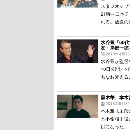
スタジオジブ
21時～日本
れる。放送の
水谷豊「60
友・岸部一徳
2019年4月1
水谷豊が監督
10日公開）
もなお衰える
黒木華、本木
2016年5月3
本木雅弘主演
と不倫相手役
目になった。