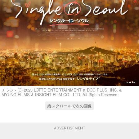
チラシ - (C) 2023 LOTTE ENTERTAINMENT & DCG PLUS, INC. &
MYUNG FILMS & INSIGHT FILM CO., LTD. All Rights Reserved.
縦スクロールで次の画像
ADVERTISEMENT