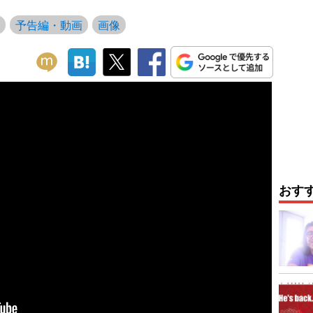
予告編・動画
画像
おす