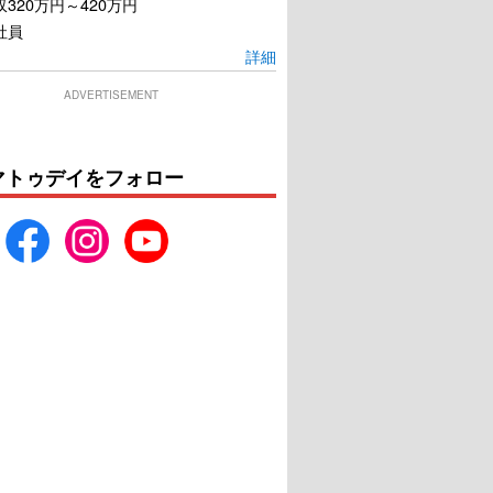
320万円～420万円
社員
詳細
ADVERTISEMENT
海辺へ行く道
ナミビアの砂漠
マトゥデイをフォロー
U-NEXTで見る
U-NEXTで見る