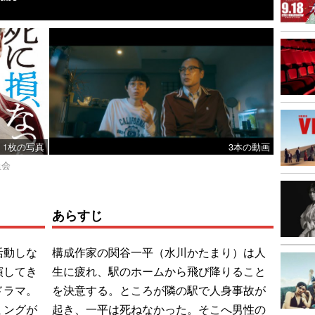
1枚の写真
3本の動画
員会
あらすじ
活動しな
構成作家の関谷一平（水川かたまり）は人
演してき
生に疲れ、駅のホームから飛び降りること
ドラマ。
を決意する。ところが隣の駅で人身事故が
ミングが
起き、一平は死ねなかった。そこへ男性の