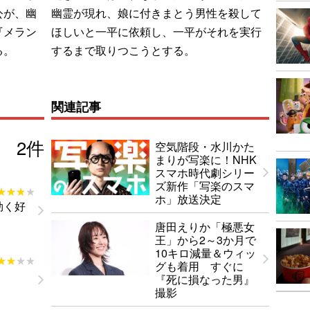
公が、幽
幽霊が現れ、娘に付きまとう男性を殺して
『メラン
ほしいと一平に依頼し、一平がそれを実行
る。
するまで取りつこうとする。
関連記事
2
件
空気階段・水川かた
まりが写楽に！NHK
スマホ時代劇シリー
ズ新作「写楽のスマ
★★★★
★★★★
ホ」放送決定
効く好
唐田えりか「極悪女
王」から2～3か月で
10キロ減量＆ウィッ
★★★★
★★★★
グも着用 すぐに
『死に損なった男』
撮影