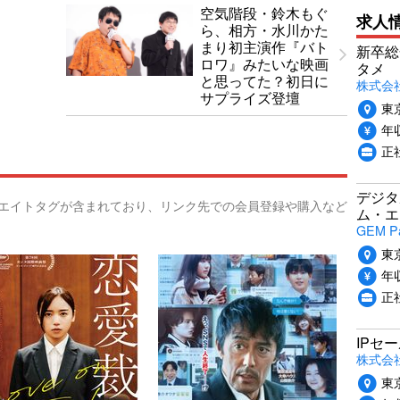
空気階段・鈴木もぐ
求人
ら、相方・水川かた
まり初主演作『バト
新卒総
ロワ』みたいな映画
タメ
と思ってた？初日に
株式会社P
サプライズ登壇
東
年収
正
デジタ
リエイトタグが含まれており、リンク先での会員登録や購入など
ム・エ
GEM P
東
年収
正
IPセ
株式会
東