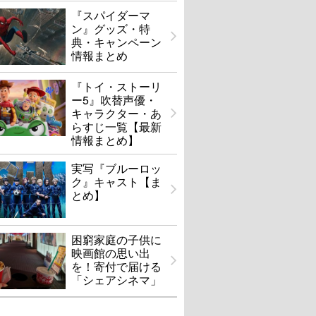
『スパイダーマ
ン』グッズ・特
典・キャンペーン
情報まとめ
『トイ・ストーリ
ー5』吹替声優・
キャラクター・あ
らすじ一覧【最新
情報まとめ】
実写『ブルーロッ
ク』キャスト【ま
とめ】
困窮家庭の子供に
映画館の思い出
を！寄付で届ける
「シェアシネマ」