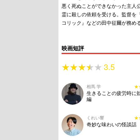
悪く死ぬことができなかった主人
霊に殺しの依頼を受ける。監督を
コリック』などの田中征爾が務め
映画短評
★★★★★
★★★★★
3.5
相馬 学
★
★
生きることの疲労時に
編
くれい響
★
★
奇妙な味わいの怪談話