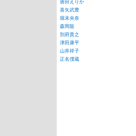
唐田えりか
喜矢武豊
堀未央奈
森岡龍
別府貴之
津田康平
山井祥子
正名僕蔵