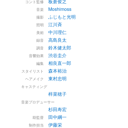
板倉俊之
コント監修
Moshimoss
音楽
ふじもと光明
撮影
江川斉
照明
中川理仁
美術
高島良太
録音
鈴木健太郎
調音
渋谷圭介
音響効果
相良直一郎
編集
森本裕治
スタイリスト
東村忠明
ヘアメイク
キャスティング
梓菜穂子
音楽プロデューサー
杉田寿宏
田中綱一
助監督
伊藤栄
制作担当