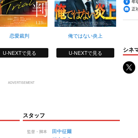
年収
正
恋愛裁判
俺ではない炎上
シネ
U-NEXTで見る
U-NEXTで見る
ADVERTISEMENT
スタッフ
田中征爾
監督・脚本