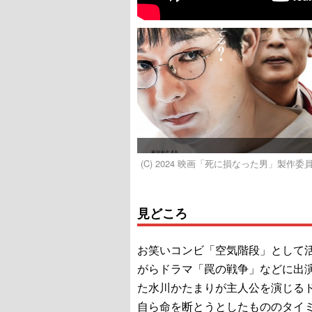
(C) 2024 映画「死に損なった男」製作委
見どころ
お笑いコンビ「空気階段」として
がらドラマ「罠の戦争」などに出
た水川かたまりが主人公を演じる
自ら命を断とうとしたもののタイ