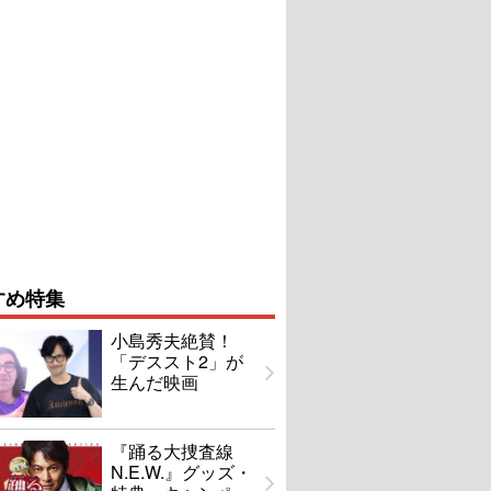
すめ特集
小島秀夫絶賛！
「デススト2」が
生んだ映画
『踊る大捜査線
N.E.W.』グッズ・