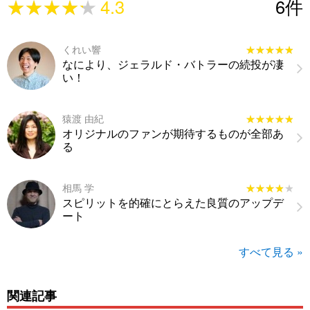
★★★★★
★★★★★
4.3
6
件
くれい響
★★★★★
★★★★★
なにより、ジェラルド・バトラーの続投が凄
い！
猿渡 由紀
★★★★★
★★★★★
オリジナルのファンが期待するものが全部あ
る
相馬 学
★★★★★
★★★★★
スピリットを的確にとらえた良質のアップデ
ート
すべて見る »
関連記事