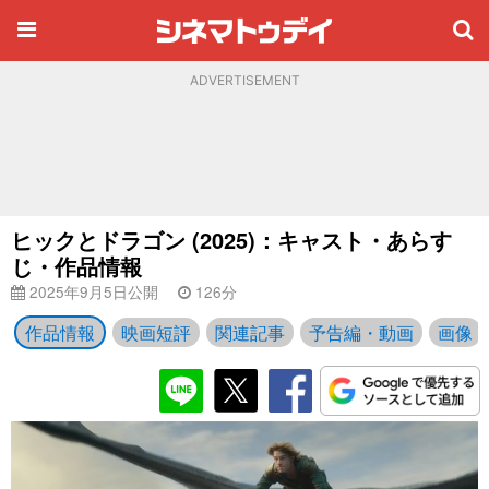
ADVERTISEMENT
ヒックとドラゴン (2025)：キャスト・あらす
じ・作品情報
2025年9月5日公開
126分
作品情報
映画短評
関連記事
予告編・動画
画像