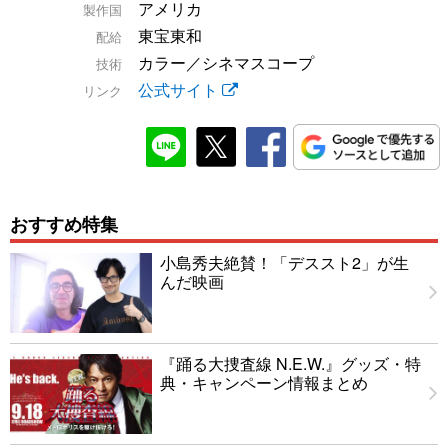
アメリカ
製作国
東宝東和
配給
カラー／シネマスコープ
技術
公式サイト
リンク
おすすめ特集
小島秀夫絶賛！「デススト2」が生
んだ映画
『踊る大捜査線 N.E.W.』グッズ・特
典・キャンペーン情報まとめ