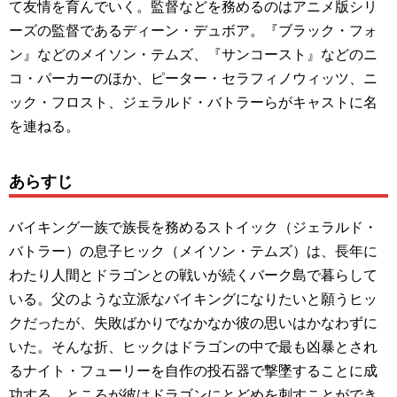
て友情を育んでいく。監督などを務めるのはアニメ版シリ
ーズの監督であるディーン・デュボア。『ブラック・フォ
ン』などのメイソン・テムズ、『サンコースト』などのニ
コ・パーカーのほか、ピーター・セラフィノウィッツ、ニ
ック・フロスト、ジェラルド・バトラーらがキャストに名
を連ねる。
あらすじ
バイキング一族で族長を務めるストイック（ジェラルド・
バトラー）の息子ヒック（メイソン・テムズ）は、長年に
わたり人間とドラゴンとの戦いが続くバーク島で暮らして
いる。父のような立派なバイキングになりたいと願うヒッ
クだったが、失敗ばかりでなかなか彼の思いはかなわずに
いた。そんな折、ヒックはドラゴンの中で最も凶暴とされ
るナイト・フューリーを自作の投石器で撃墜することに成
功する。ところが彼はドラゴンにとどめを刺すことができ