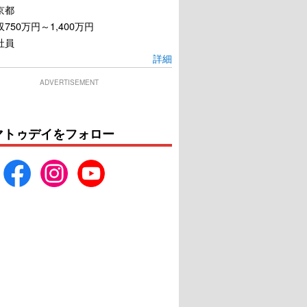
京都
750万円～1,400万円
社員
怪物の木こり
GOLDFISH
詳細
ADVERTISEMENT
U-NEXTで見る
U-NEXTで見る
マトゥデイをフォロー