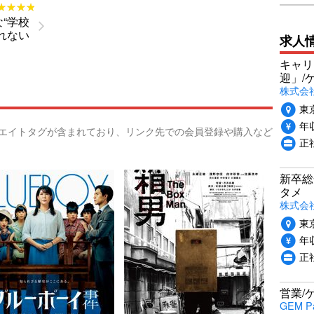
★★★★
★★★★
“学校
れない
求人
キャリ
迎」/
株式会
東
年収
リエイトタグが含まれており、リンク先での会員登録や購入など
正
新卒総
タメ
株式会社P
東
年収
正
営業/
GEM P