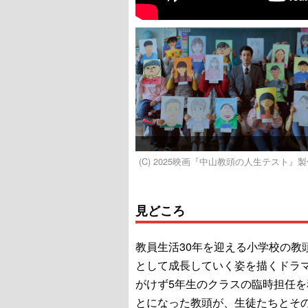
(C) 2025映画『中山教頭の人生テスト』
見どころ
教員生活30年を迎える小学校の教
として成長していく姿を描くドラ
がけず5年生のクラスの臨時担任を
とになった教頭が、生徒たちとそ