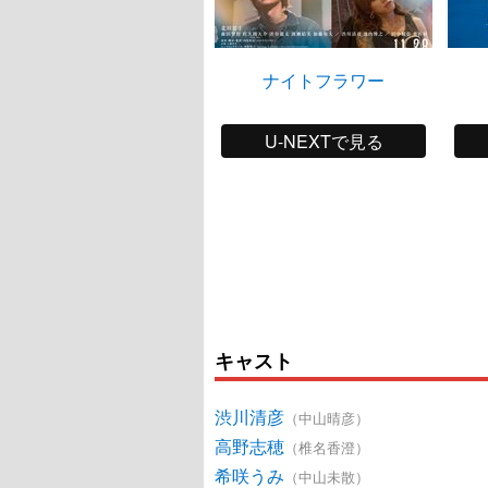
ナイトフラワー
U-NEXTで見る
キャスト
渋川清彦
（中山晴彦）
高野志穂
（椎名香澄）
希咲うみ
（中山未散）