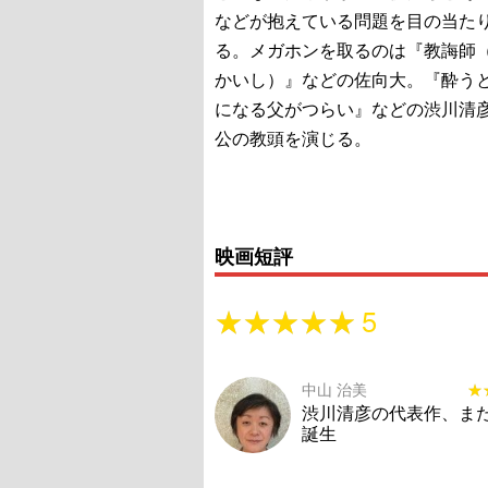
などが抱えている問題を目の当た
る。メガホンを取るのは『教誨師
かいし）』などの佐向大。『酔う
になる父がつらい』などの渋川清
公の教頭を演じる。
映画短評
★★★★★
★★★★★
5
中山 治美
★
★
渋川清彦の代表作、ま
誕生