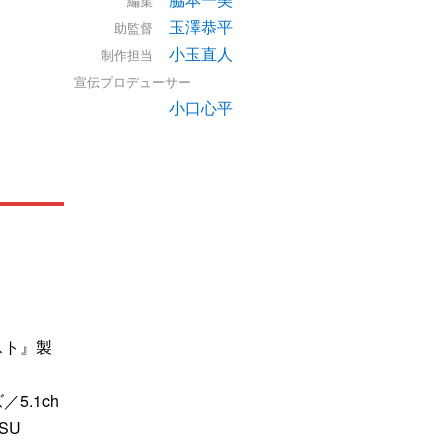
編集
玉澤恭平
助監督
小玉直人
制作担当
宣伝プロデューサー
小口心平
スト』製
5.1ch
SU