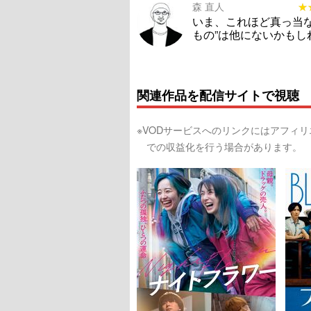
森 直人
★
★
いま、これほど真っ当な
もの”は他にないかもし
関連作品を配信サイトで視聴
※VODサービスへのリンクにはアフィ
での収益化を行う場合があります。