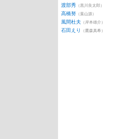
渡部秀
（黒川良太郎）
高橋努
（葉山源）
風間杜夫
（岸本雄介）
石田えり
（鷹森真希）