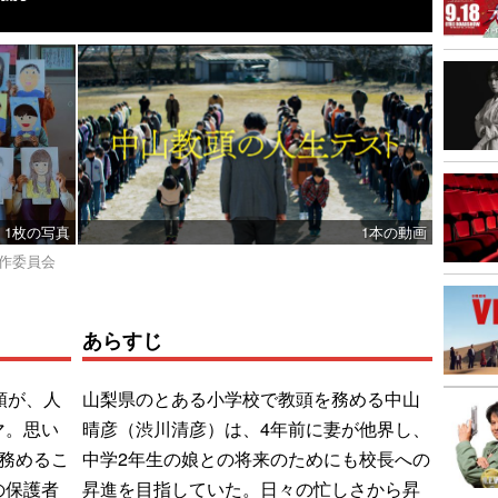
1枚の写真
1本の動画
製作委員会
あらすじ
頭が、人
山梨県のとある小学校で教頭を務める中山
マ。思い
晴彦（渋川清彦）は、4年前に妻が他界し、
務めるこ
中学2年生の娘との将来のためにも校長への
の保護者
昇進を目指していた。日々の忙しさから昇