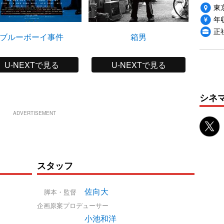
東
年収
正
ブルーボーイ事件
箱男
U-NEXTで見る
U-NEXTで見る
シネ
ADVERTISEMENT
スタッフ
佐向大
脚本・監督
企画原案プロデューサー
小池和洋