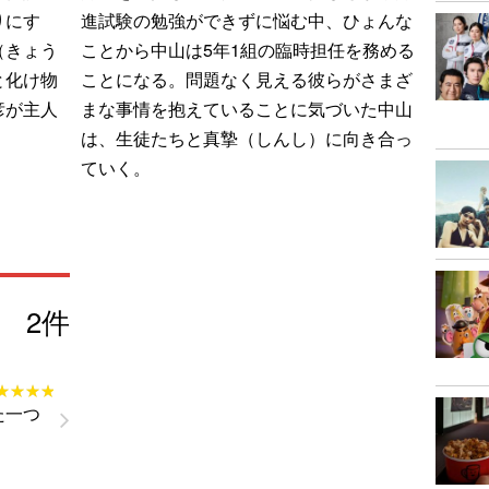
りにす
進試験の勉強ができずに悩む中、ひょんな
（きょう
ことから中山は5年1組の臨時担任を務める
と化け物
ことになる。問題なく見える彼らがさまざ
彦が主人
まな事情を抱えていることに気づいた中山
は、生徒たちと真摯（しんし）に向き合っ
ていく。
2
件
★★★★
★★★★
た一つ