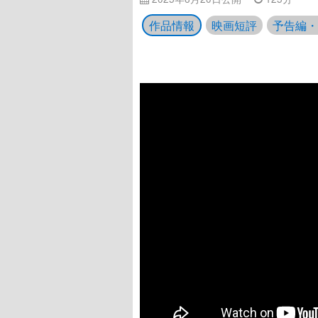
作品情報
映画短評
予告編・