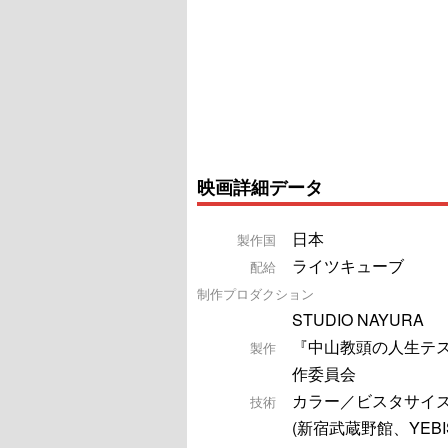
映画詳細データ
日本
製作国
ライツキューブ
配給
制作プロダクション
STUDIO NAYURA
『中山教頭の人生テ
製作
作委員会
カラー／ビスタサイズ／
技術
(新宿武蔵野館、YEBI