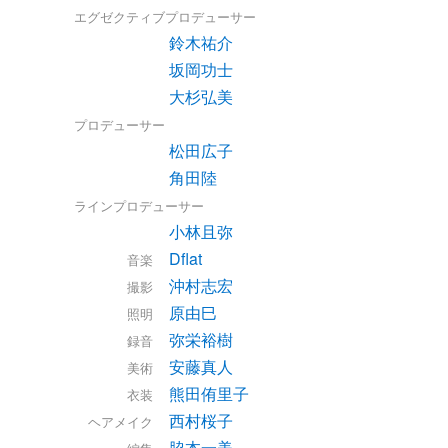
エグゼクティブプロデューサー
鈴木祐介
坂岡功士
大杉弘美
プロデューサー
松田広子
角田陸
ラインプロデューサー
小林且弥
Dflat
音楽
沖村志宏
撮影
原由巳
照明
弥栄裕樹
録音
安藤真人
美術
熊田侑里子
衣装
西村桜子
ヘアメイク
脇本一美