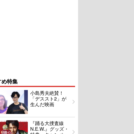
すめ特集
小島秀夫絶賛！
「デススト2」が
生んだ映画
『踊る大捜査線
N.E.W.』グッズ・