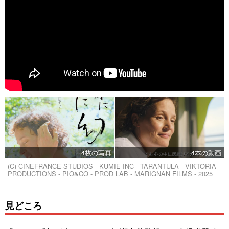
4枚の写真
4本の動画
(C) CINEFRANCE STUDIOS - KUMIE INC - TARANTULA - VIKTORIA
PRODUCTIONS - PIO&CO - PROD LAB - MARIGNAN FILMS - 2025
見どころ