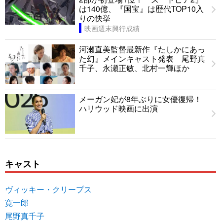
は140億、『国宝』は歴代TOP10入
りの快挙
映画週末興行成績
河瀬直美監督最新作『たしかにあっ
た幻』メインキャスト発表 尾野真
千子、永瀬正敏、北村一輝ほか
メーガン妃が8年ぶりに女優復帰！
ハリウッド映画に出演
キャスト
ヴィッキー・クリープス
寛一郎
尾野真千子