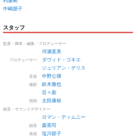
利重剛
中嶋朋子
スタッフ
監督・脚本・編集・プロデューサー
河瀬直美
ダヴィド・ゴキエ
プロデューサー
ジュリアン・デリス
中野公揮
音楽
鈴木雅也
撮影
百々新
太田康裕
照明
録音・サウンドデザイナー
ロマン・ディムニー
森英司
録音
塩川節子
美術