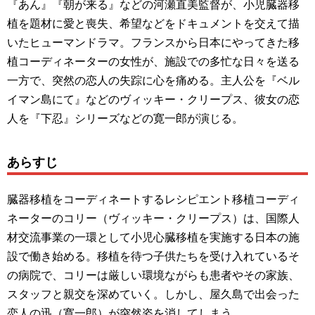
『あん』『朝が来る』などの河瀬直美監督が、小児臓器移
植を題材に愛と喪失、希望などをドキュメントを交えて描
いたヒューマンドラマ。フランスから日本にやってきた移
植コーディネーターの女性が、施設での多忙な日々を送る
一方で、突然の恋人の失踪に心を痛める。主人公を『ベル
イマン島にて』などのヴィッキー・クリープス、彼女の恋
人を『下忍』シリーズなどの寛一郎が演じる。
あらすじ
臓器移植をコーディネートするレシピエント移植コーディ
ネーターのコリー（ヴィッキー・クリープス）は、国際人
材交流事業の一環として小児心臓移植を実施する日本の施
設で働き始める。移植を待つ子供たちを受け入れているそ
の病院で、コリーは厳しい環境ながらも患者やその家族、
スタッフと親交を深めていく。しかし、屋久島で出会った
恋人の迅（寛一郎）が突然姿を消してしまう。