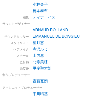
小林楽子
橋本泰至
ティナ・バス
編集
サウンドデザイナー
ARNAUD ROLLAND
EMMANUEL DE BOISSIEU
サウンドミキサー
望月恵
スタイリスト
寺沢ルミ
ヘアメイク
山内悠
スチール
北條美穂
監督補
甲斐聖太郎
助監督
制作プロデューサー
齋藤寛朗
アソシエイトプロデューサー
平川晴基