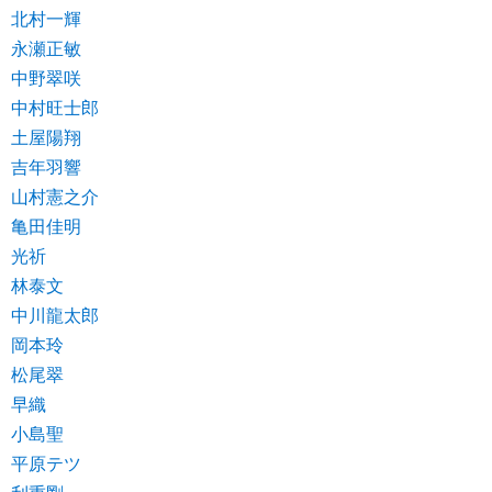
北村一輝
永瀬正敏
中野翠咲
中村旺士郎
土屋陽翔
吉年羽響
山村憲之介
亀田佳明
光祈
林泰文
中川龍太郎
岡本玲
松尾翠
早織
小島聖
平原テツ