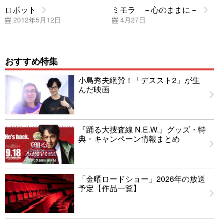
ロボット
ミモラ －心のままに－
2012年5月12日
4月27日
おすすめ特集
小島秀夫絶賛！「デススト2」が生
んだ映画
『踊る大捜査線 N.E.W.』グッズ・特
典・キャンペーン情報まとめ
「金曜ロードショー」2026年の放送
予定【作品一覧】