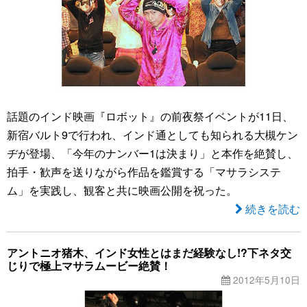
話題のインド映画『ロボット』の前夜祭イベントが11日、
新宿バルト9で行われ、インド通としても知られる大槻ケン
ヂが登場、「今年のナンバー1は決まり」と本作を絶賛し、
拍手・歓声を送りながら作品を鑑賞する「マサラシステ
ム」を実践し、観客と共に映画公開を祝った。
続きを読む
アントニオ猪木、インド女性とはまだ経験なし!?下ネタ交
じりで極上マサラムービー絶賛！
2012年5月10日