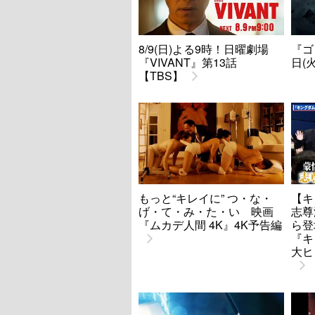
8/9(日)よる9時！日曜劇場
『ゴ
『VIVANT』第13話
日(
【TBS】
もっと“キレイに” つ・な・
【キ
げ・て・み・た・い 映画
志尊
『ムカデ人間 4K』4K予告編
ら登
『キ
大ヒ