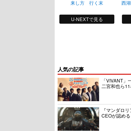
来し方 行く末
西湖
U-NEXTで見る
人気の記事
「VIVAN
二宮和也ら1
『マンダロリ
CEOが認める