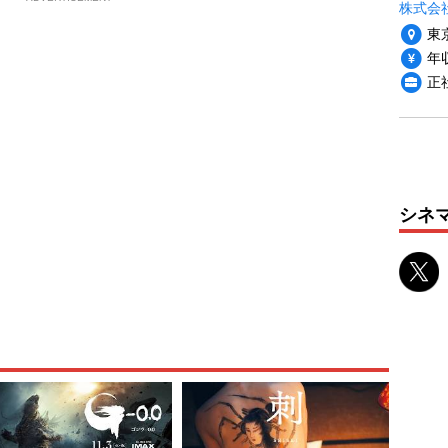
株式会社
東
年収
正
シネ