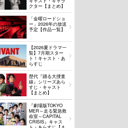
キャスト・キャラ
クター【まとめ】
「金曜ロードショ
ー」2026年の放送
予定【作品一覧】
【2026夏ドラマ一
覧】7月期スター
ト！キャスト・あ
らすじ
歴代『踊る大捜査
線』シリーズあら
すじ・キャスト
【まとめ】
『劇場版TOKYO
MER～走る緊急救
命室～CAPITAL
CRISIS』キャス
ト・あらすじ【ま