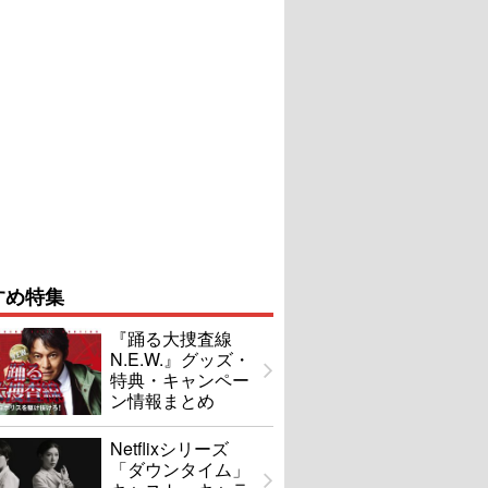
すめ特集
『踊る大捜査線
N.E.W.』グッズ・
特典・キャンペー
ン情報まとめ
Netflixシリーズ
「ダウンタイム」