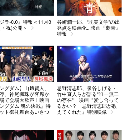
ジラ-0.0』特報＜11月3
谷崎潤一郎、“耽美文学”の出
火・祝)公開＞
発点を映画化...映画『刺青』
特報
ングダム】山﨑賢人、
忌野清志郎、泉谷しげる・
淳、神尾楓珠が客席か
竹中直人らが語る"唯一無二
場で会場大歓声！映画
の存在" 映画『愛し合って
ングダム 魂の決戦』特
るかい？ 忌野清志郎が教
ット御礼舞台あいさつ
えてくれた』特別映像