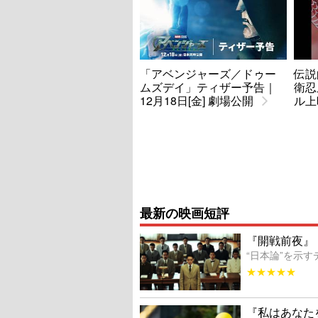
「アベンジャーズ／ドゥー
伝説
ムズデイ」ティザー予告｜
衛忍
12月18日[金] 劇場公開
ル上
最新の映画短評
『開戦前夜』
“日本論”を示
★★★★★
『私はあなた