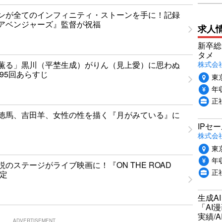
ンが全てのインフィニティ・ストーンを手に！記録
アベンジャーズ』監督が祝福
求人
新卒総
タメ
株式会社P
薫る」黒川（平埜生成）がりん（見上愛）に思わぬ
95回あらすじ
東
年収
正
徳馬、吉田羊、女性の性を描く『月がみている』に
IPセ
株式会
東
年収
のステージがライブ映画に！『ON THE ROAD
正
決定
生成A
「AI
実績/A
ADVERTISEMENT