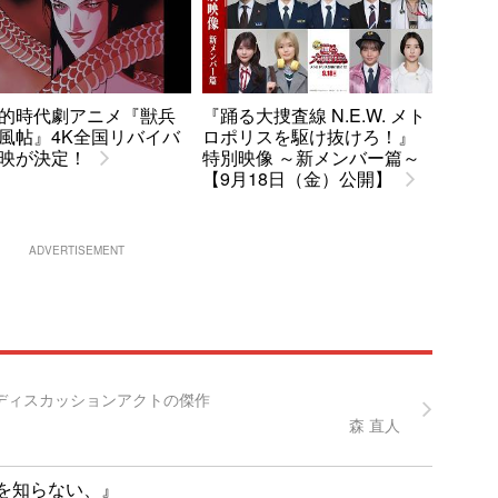
的時代劇アニメ『獣兵
『踊る大捜査線 N.E.W. メト
風帖』4K全国リバイバ
ロポリスを駆け抜けろ！』
映が決定！
特別映像 ～新メンバー篇～
【9月18日（金）公開】
ADVERTISEMENT
すディスカッションアクトの傑作
森 直人
を知らない、』