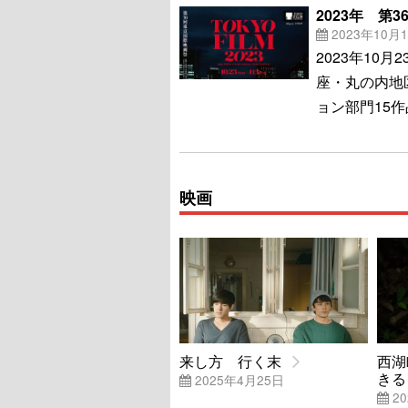
2023年 第
2023年10月
2023年10
座・丸の内地
ョン部門15
映画
来し方 行く末
西湖
きる
2025年4月25日
20