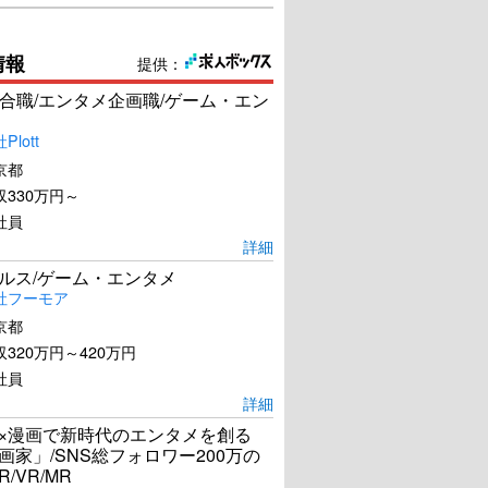
情報
提供：
合職/エンタメ企画職/ゲーム・エン
lott
京都
330万円～
社員
詳細
ールス/ゲーム・エンタメ
社フーモア
京都
320万円～420万円
社員
詳細
I×漫画で新時代のエンタメを創る
漫画家」/SNS総フォロワー200万の
R/VR/MR