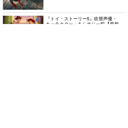
『トイ・ストーリー5』吹替声優・
キャラクター・あらすじ一覧【最新
情報まとめ】
実写『ブルーロック』キャスト【ま
とめ】
困窮家庭の子供に映画館の思い出
を！寄付で届ける「シェアシネマ」
エレン・デジェネレス
© 2026 CINEMATODAY Inc.