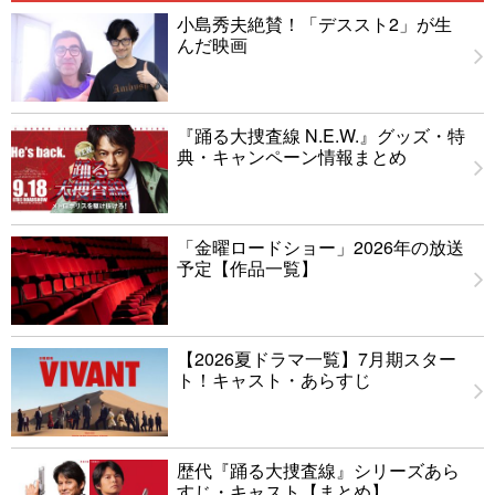
小島秀夫絶賛！「デススト2」が生
んだ映画
『踊る大捜査線 N.E.W.』グッズ・特
典・キャンペーン情報まとめ
「金曜ロードショー」2026年の放送
予定【作品一覧】
【2026夏ドラマ一覧】7月期スター
ト！キャスト・あらすじ
歴代『踊る大捜査線』シリーズあら
すじ・キャスト【まとめ】