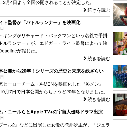
年2月4日より全国公開されることが決定した。
続きを読む
イト監督が「バトルランナー」を映画化
4日
・キングがリチャード・バックマンという名義で手掛
トルランナー」が、エドガー・ライト監督によって映
eadlineが報じた。
続きを読む
日本公開から20年！シリーズの歴史と未来を総ざらい
7日
気ヒーローチーム・X-MENを映画化した『X-メン』
、10月7日で日本公開からちょうど20年となりました。
続きを読む
・ニールらとApple TV+の宇宙人侵略ドラマ出演
8日
プール2』などに出演した女優の忽那汐里が、『ジュラ