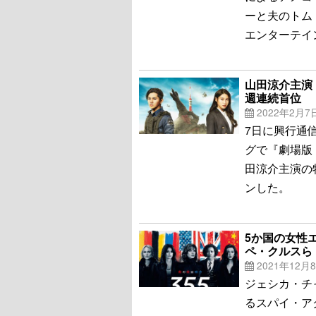
ーと夫のトム
エンターテイ
山田涼介主演
週連続首位
2022年2月7
7日に興行通
グで『劇場版
田涼介主演の
ンした。
5か国の女性
ペ・クルスら
2021年12月
ジェシカ・チ
るスパイ・ア