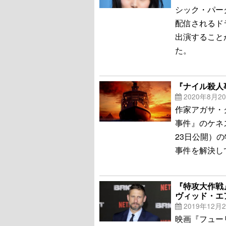
シック・パーク
配信されるドラ
出演することが
た。
『ナイル殺人
2020年8月2
作家アガサ・
事件』のケネ
23日公開）
事件を解決し
『特攻大作戦
ヴィッド・エ
2019年12月
映画『フュー