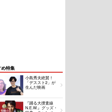
すめ特集
小島秀夫絶賛！
「デススト2」が
生んだ映画
『踊る大捜査線
N.E.W.』グッズ・