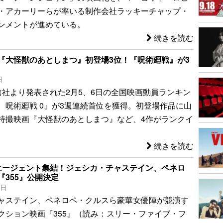
・アカーリーらが率いる制作会社ラッキーチャップ・
ンメントが進めている。
続きを読む
『大怪獣のあとしまつ』初登場3位！『呪術廻戦』が3
日
信社より発表された2月5、6日の全国映画動員ランキン
 呪術廻戦 0』が3週連続首位を獲得。初登場作品に山
特撮映画『大怪獣のあとしまつ』など、4作がランクイ
続きを読む
エージェント集結！ジェシカ・チャステイン、ペネロ
『355』公開決定
8日
ャステイン、ペネロペ・クルスら豪華女優陣が競演す
クション映画『355』（読み：スリー・ファイブ・フ