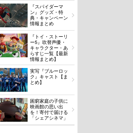
『スパイダーマ
ン』グッズ・特
典・キャンペーン
情報まとめ
『トイ・ストーリ
ー5』吹替声優・
キャラクター・あ
らすじ一覧【最新
情報まとめ】
実写『ブルーロッ
ク』キャスト【ま
とめ】
困窮家庭の子供に
映画館の思い出
を！寄付で届ける
「シェアシネマ」