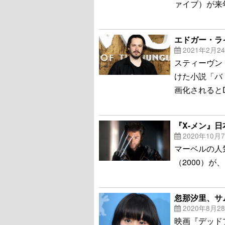
ァイブ）が来
エドガー・ラ
2021年2月2
スティーヴン
けた小説「バ
画化されるとD
『X-メン』
2020年10月
マーベルの人
（2000）が
忽那汐里、サム
2020年8月2
映画『デッド