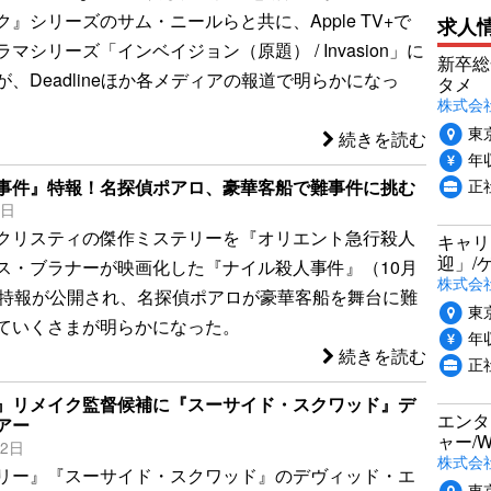
』シリーズのサム・ニールらと共に、Apple TV+で
求人
マシリーズ「インベイジョン（原題） / Invasion」に
新卒総
、Deadlineほか各メディアの報道で明らかになっ
タメ
株式会社P
東
続きを読む
年収
正
事件』特報！名探偵ポアロ、豪華客船で難事件に挑む
0日
クリスティの傑作ミステリーを『オリエント急行殺人
キャリ
迎」/
ス・ブラナーが映画化した『ナイル殺人事件』（10月
株式会
の特報が公開され、名探偵ポアロが豪華客船を舞台に難
東
ていくさまが明らかになった。
年収
続きを読む
正
』リメイク監督候補に『スーサイド・スクワッド』デ
エンタ
アー
ャー/
22日
株式会社i
リー』『スーサイド・スクワッド』のデヴィッド・エ
東