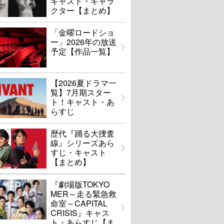
キャスト・キャラ
クター【まとめ】
「金曜ロードショ
ー」2026年の放送
予定【作品一覧】
【2026夏ドラマ一
覧】7月期スター
ト！キャスト・あ
らすじ
歴代『踊る大捜査
線』シリーズあら
すじ・キャスト
【まとめ】
『劇場版TOKYO
MER～走る緊急救
命室～CAPITAL
CRISIS』キャス
ト・あらすじ【ま