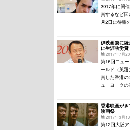
2017年に
賞するなど国
月2日に待望
伊映画祭に続
に生涯功労賞
2017年7月2
第16回ニュ
ールド（英題）
賞した香港の
ューヨークの
香港映画がき
映画祭
2017年3月1
第12回大阪