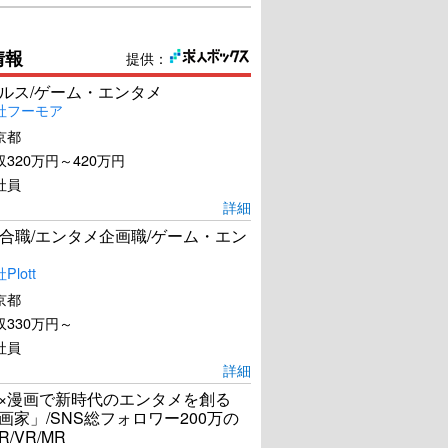
情報
提供：
ールス/ゲーム・エンタメ
社フーモア
京都
320万円～420万円
社員
詳細
合職/エンタメ企画職/ゲーム・エン
lott
京都
330万円～
社員
詳細
I×漫画で新時代のエンタメを創る
漫画家」/SNS総フォロワー200万の
R/VR/MR