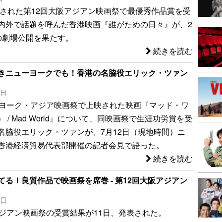
開催された第12回大阪アジアン映画祭で最優秀作品賞を受
内外で話題を呼んだ香港映画『誰がための日々』が、2
の劇場公開を果たす。
続きを読む
きニューヨークでも！香港の名脇役エリック・ツァン
0日
ーヨーク・アジア映画祭で上映された映画『マッド・ワ
 / Mad World』について、同映画祭で生涯功労賞を受
名脇役エリック・ツァンが、7月12日（現地時間）ニ
香港経済貿易代表部開催の記者会見で語った。
続きを読む
てる！良質作品で映画祭を席巻 - 第12回大阪アジアン
3日
アジアン映画祭の受賞結果が11日、発表された。