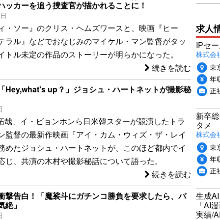
ハッカーを追う捜査官が描かれることに！
5日
求人
ィ・ソー』のクリス・ヘムズワースと、映画『ヒー
テラル』などでおなじみのマイケル・マン監督がタッ
IPセ
株式会
イトル未定の作品のストーリーが明らかになった。
東
続きを読む
年収
Hey,what's up？」ジョシュ・ハートネットが撮影秘
正
日
新卒総
村拓哉、イ・ビョンホンら日米韓スターが競演したトラ
タメ
株式会社P
ン監督の最新作映画『アイ・カム・ウィズ・ザ・レイ
東
務めたジョシュ・ハートネットが、このほど都内でイ
年収
応じ、共演の木村や撮影秘話について語った。
正
続きを読む
生成A
衝撃告白！「魔裟斗にガチンコ勝負を要求したら、パ
「AI
気絶」
実績/A
日