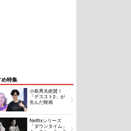
すめ特集
小島秀夫絶賛！
「デススト2」が
生んだ映画
Netflixシリーズ
「ダウンタイム」