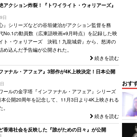
絶アクション炸裂！『トワイライト・ウォリアーズ』
29日
心』シリーズなどの谷垣健治がアクション監督を務
代No.1の動員数（広東語映画※9月時点）を記録した映
イト・ウォリアーズ 決戦！九龍城砦』から、怒涛の
詰め込んだ予告編が公開された。
続きを読む
ファナル・アフェア』3部作が4K上映決定！日本公開
おす
7日
ワールの金字塔『インファナル・アフェア』シリーズ
本公開20周年を記念して、11月3日より4K上映される
た。
続きを読む
ど香港社会を反映した『誰がための日々』が公開
日