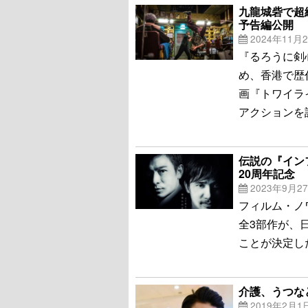
九龍城砦で超
予告編公開
2024年11月
『るろうに剣
め、香港で歴
画『トワイラ
アクションを
伝説の『イン
20周年記念
2023年9月2
フィルム・ノ
全3部作が、日
ことが決定し
介護、うつな
2019年2月1