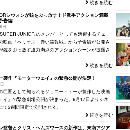
続きを読む
UNIORシウォンが銃をぶっ放す！ド派手アクション満載
予告編
19日
SUPER JUNIOR のメンバーとしても活躍するチェ・
の映画『ヘリオス 赤い諜報戦』から予告編が公開さ
が銃をぶっ放す迫力満点のアクションシーンが披露さ
続きを読む
ー製作『モーターウェイ』の緊急公開が決定！
4日
の巨匠として知られるジョニー・トーが製作した映画
ェイ』の緊急劇場公開が決まった。8月17日よりシネ
にて2週間限定で公開される。
続きを読む
ン監督とクリス・ヘムズワースの新作は、東南アジア