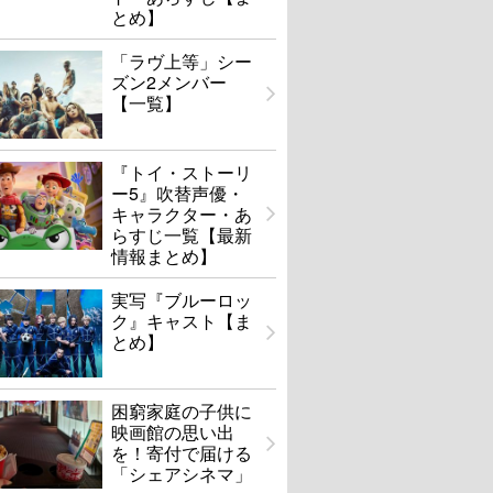
とめ】
「ラヴ上等」シー
ズン2メンバー
【一覧】
『トイ・ストーリ
ー5』吹替声優・
キャラクター・あ
らすじ一覧【最新
情報まとめ】
実写『ブルーロッ
ク』キャスト【ま
とめ】
困窮家庭の子供に
映画館の思い出
を！寄付で届ける
「シェアシネマ」