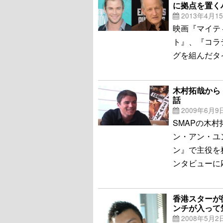
に拠点を置く
2013年4月1
映画『マイテ
ト』、『コラ
グを組んだタ
木村拓哉から「
話
2009年6月9
SMAPの木
ン・アン・ユ
ン』で主役を
ンタビューに
香港スターが
ンチが入って
2008年5月2