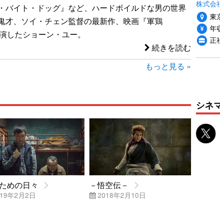
株式会社
・バイト・ドッグ』など、ハードボイルドな男の世界
東
鬼才、ソイ・チェン監督の最新作、映画『軍鶏
年収
に主演したショーン・ユー。
正
続きを読む
もっと見る »
シネ
ための日々
－悟空伝－
19年2月2日
2018年2月10日