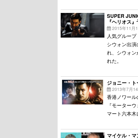
SUPER J
『ヘリオス』
2015年11月
人気グループ 
シウォン出演
れ、シウォン
れた。
ジョニー・ト
2013年7月1
香港ノワール
『モーターウ
マート六本木
マイケル・マ