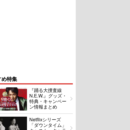
すめ特集
『踊る大捜査線
N.E.W.』グッズ・
特典・キャンペー
ン情報まとめ
Netflixシリーズ
「ダウンタイム」