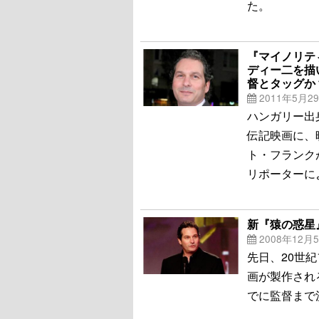
た。
『マイノリテ
ディー二を描
督とタッグか
2011年5月2
ハンガリー出
伝記映画に、
ト・フランク
リポーターに
新『猿の惑星
2008年12月
先日、20世
画が製作され
でに監督まで