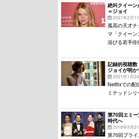
絶叫クイーン
＝ジョイ
2021年2月1
孤高の天才チェ
マ「クイーン
浴びる若手俳
記録的視聴数
ジョイが明か
2021年1月2
Netflix
ミテッドシリ
第70回エミー
時代へ
2018年9月2
第70回プラ