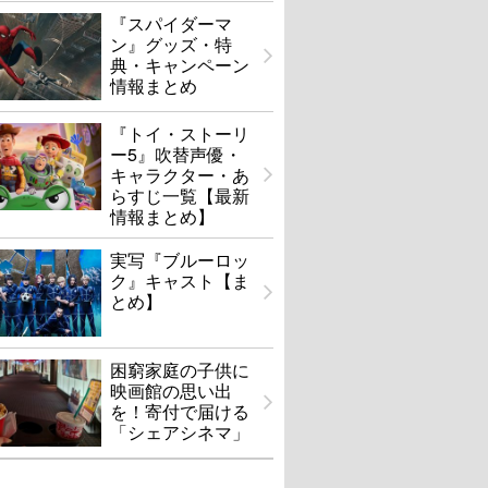
『スパイダーマ
ン』グッズ・特
典・キャンペーン
情報まとめ
『トイ・ストーリ
ー5』吹替声優・
キャラクター・あ
らすじ一覧【最新
情報まとめ】
実写『ブルーロッ
ク』キャスト【ま
とめ】
困窮家庭の子供に
映画館の思い出
を！寄付で届ける
「シェアシネマ」