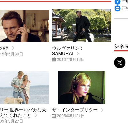
年収
正
シネ
の掟
ウルヴァリン：
SAMURAI
15年5月30日
2013年9月13日
リー 世界一おバカな犬
ザ・インタープリター
えてくれたこと
2005年5月21日
09年3月27日