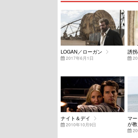
LOGAN／ローガン
誘拐
2017年6月1日
20
ナイト＆デイ
マー
が教
2010年10月9日
20