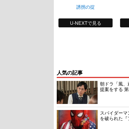
誘拐の掟
U-NEXTで見る
人気の記事
朝ドラ「風、
提案をする 第
スパイダーマ
を破られた『