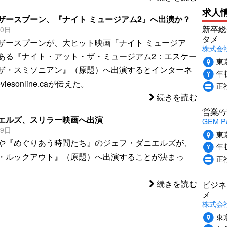
求人
ザースプーン、『ナイト ミュージアム2』へ出演か？
新卒総
20日
タメ
ザースプーンが、大ヒット映画『ナイト ミュージア
株式会社P
ある『ナイト・アット・ザ・ミュージアム2：エスケー
東
ザ・スミソニアン』（原題）へ出演するとインターネ
年収
esonline.caが伝えた。
正
続きを読む
営業/
エルズ、スリラー映画へ出演
GEM P
29日
東
や『めぐりあう時間たち』のジェフ・ダニエルズが、
年収
・ルックアウト』（原題）へ出演することが決まっ
正
続きを読む
ビジネ
メ
株式会
東