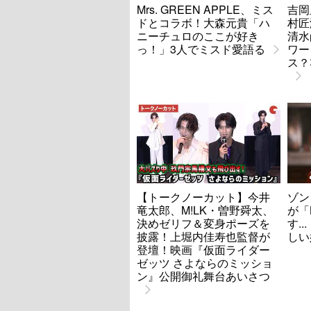
Mrs. GREEN APPLE、ミス
吉岡
ドとコラボ！大森元貴「ハ
村匠海
ニーチュロのここが好き
清水
っ！」3人でミスド愛語る
ワー
ス？
【トークノーカット】今井
ゾン
竜太郎、M!LK・曽野舜太、
が「
決めゼリフ＆変身ポーズを
す.
披露！上堀内佳寿也監督が
しい
登壇！映画『仮面ライダー
ゼッツ さよならのミッショ
ン』公開御礼舞台あいさつ