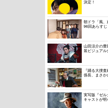
決定！
朝ドラ「風、
96回あらすじ
山田涼介の豊
装ビジュアル
『踊る大捜査線
係長、まさか
実写版『ゼル
キャストが明