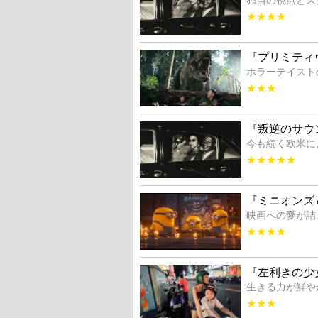
★★★★
『プリミティ
ホラーテイスト
★★★
『叛逆のサウ
今も続く欧米に
★★★★★
『ミニオンズ
映画への愛が詰
★★★★
『左利きの少
生きる力が鮮や
★★★