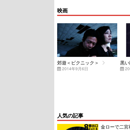
映画
郊遊＜ピクニック＞
黒い
2014年9月6日
20
人気の記事
金ローで二宮