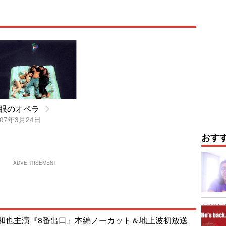
眼のオペラ
07年3月24日
おす
ADVERTISEMENT
和也主演『8番出口』本編ノーカット＆地上波初放送