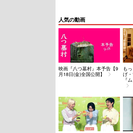
人気の動画
映画『八つ墓村』本予告【9
もっ
月18日(金)全国公開】
げ・
『ム