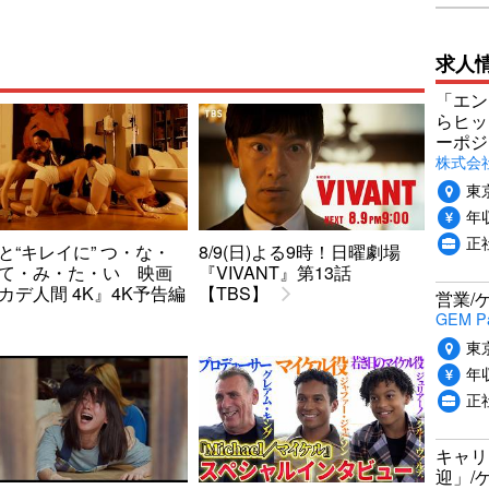
求人
「エン
らヒッ
ーポジ
株式会社P
東
年収
正社
と“キレイに” つ・な・
8/9(日)よる9時！日曜劇場
て・み・た・い 映画
『VIVANT』第13話
カデ人間 4K』4K予告編
【TBS】
営業/
GEM P
東
年収
正
キャリ
迎」/