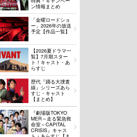
特典・キャンペー
ン情報まとめ
「金曜ロードショ
ー」2026年の放送
予定【作品一覧】
【2026夏ドラマ一
覧】7月期スター
ト！キャスト・あ
らすじ
歴代『踊る大捜査
線』シリーズあら
すじ・キャスト
【まとめ】
『劇場版TOKYO
MER～走る緊急救
命室～CAPITAL
CRISIS』キャス
ト・あらすじ【ま