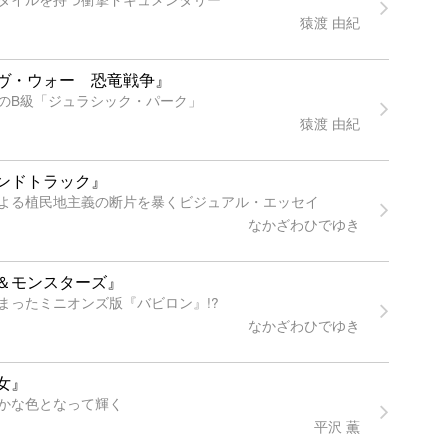
猿渡 由紀
ヴ・ウォー 恐竜戦争』
のB級「ジュラシック・パーク」
猿渡 由紀
ンドトラック』
よる植民地主義の断片を暴くビジュアル・エッセイ
なかざわひでゆき
＆モンスターズ』
まったミニオンズ版『バビロン』!?
なかざわひでゆき
女』
かな色となって輝く
平沢 薫