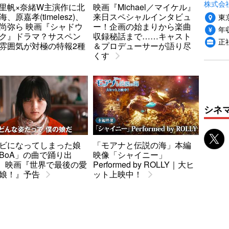
株式会
里帆×奈緒W主演作に北
映画『Michael／マイケル』
、原嘉孝(timelesz)、
来日スペシャルインタビュ
東
尚弥ら 映画『シャドウ
ー！企画の始まりから楽曲
年収
ク』ドラマ？サスペン
収録秘話まで……キャスト
正
雰囲気が対極の特報2種
＆プロデューサーが語り尽
くす
シネ
ビになってしまった娘
「モアナと伝説の海」本編
BoA」の曲で踊り出
映像「シャイニー」
.. 映画『世界で最後の愛
Performed by ROLLY｜大ヒ
娘！』予告
ット上映中！