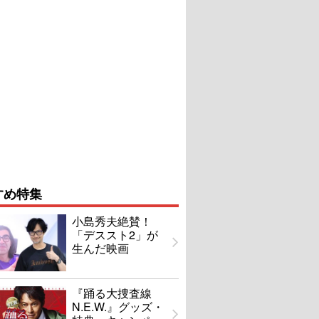
すめ特集
小島秀夫絶賛！
「デススト2」が
生んだ映画
『踊る大捜査線
N.E.W.』グッズ・