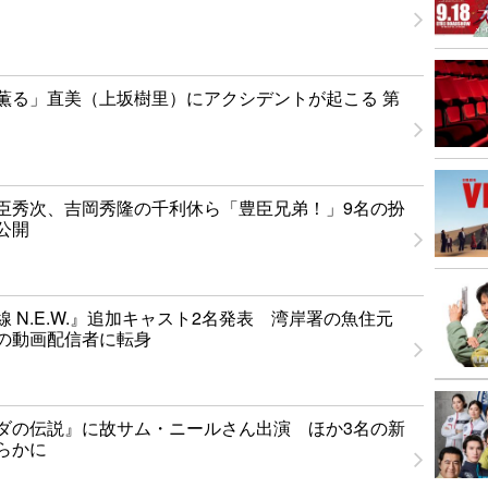
薫る」直美（上坂樹里）にアクシデントが起こる 第
臣秀次、吉岡秀隆の千利休ら「豊臣兄弟！」9名の扮
公開
 N.E.W.』追加キャスト2名発表 湾岸署の魚住元
の動画配信者に転身
ダの伝説』に故サム・ニールさん出演 ほか3名の新
らかに