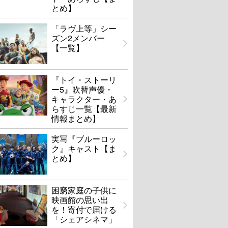
とめ】
「ラヴ上等」シー
ズン2メンバー
【一覧】
『トイ・ストーリ
ー5』吹替声優・
キャラクター・あ
らすじ一覧【最新
情報まとめ】
実写『ブルーロッ
ク』キャスト【ま
とめ】
困窮家庭の子供に
映画館の思い出
を！寄付で届ける
「シェアシネマ」