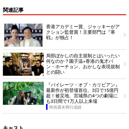
関連記事
香港アカデミー賞、ジャッキーがア
クション監督賞！主要部門は『寒
戦』が独占！
局部ぼかしの自主規制とはいったい
何なのか？園子温×香港の鬼才パ
ン・ホーチョン、おかしな表現規制
との闘い
『パイレーツ・オブ・カリビアン』
最新作が初登場首位、3日で15億円
超！被災地、宮城県の4つの劇場に
も3日間で1万人以上来場
映画週末興行成績
キャスト