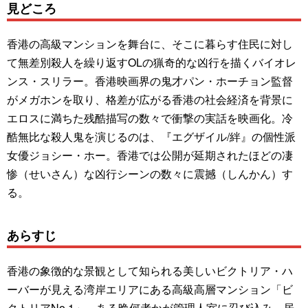
見どころ
香港の高級マンションを舞台に、そこに暮らす住民に対し
て無差別殺人を繰り返すOLの猟奇的な凶行を描くバイオレ
ンス・スリラー。香港映画界の鬼才パン・ホーチョン監督
がメガホンを取り、格差が広がる香港の社会経済を背景に
エロスに満ちた残酷描写の数々で衝撃の実話を映画化。冷
酷無比な殺人鬼を演じるのは、『エグザイル/絆』の個性派
女優ジョシー・ホー。香港では公開が延期されたほどの凄
惨（せいさん）な凶行シーンの数々に震撼（しんかん）す
る。
あらすじ
香港の象徴的な景観として知られる美しいビクトリア・ハ
ーバーが見える湾岸エリアにある高級高層マンション「ビ
クトリアNo.1」。ある晩何者かが管理人室に忍び込み、居