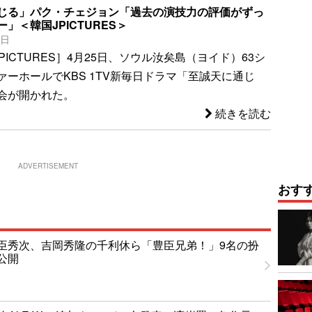
じる」パク・チェジョン「過去の演技力の評価がずっ
」＜韓国JPICTURES＞
0日
 JPICTURES］4月25日、ソウル汝矣島（ヨイド）63シ
ァーホールでKBS 1TV新毎日ドラマ「至誠天に通じ
会が開かれた。
続きを読む
ADVERTISEMENT
おす
臣秀次、吉岡秀隆の千利休ら「豊臣兄弟！」9名の扮
公開