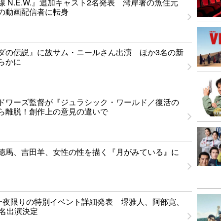
 N.E.W.』追加キャスト2名発表 湾岸署の魚住元
の動画配信者に転身
ダの伝説』に故サム・ニールさん出演 ほか3名の新
らかに
ドワーズ監督が『ジュラシック・ワールド／復活の
ら離脱！創作上の意見の違いで
徳馬、吉田羊、女性の性を描く『月がみている』に
T」一夜限りの特別イベント詳細発表 堺雅人、阿部寛、
1名出演決定