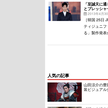
「至誠天に通
とプレッシャー
2013年4月3
［韓国 25日
ティジュニフ
る」製作発表
人気の記事
山田涼介の豊
装ビジュアル