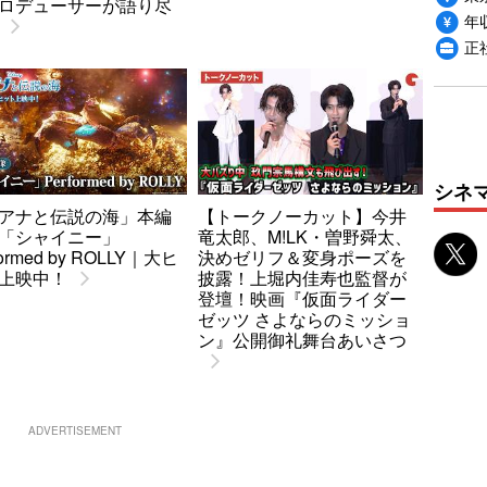
ロデューサーが語り尽
年収
正
シネ
アナと伝説の海」本編
【トークノーカット】今井
「シャイニー」
竜太郎、M!LK・曽野舜太、
formed by ROLLY｜大ヒ
決めゼリフ＆変身ポーズを
上映中！
披露！上堀内佳寿也監督が
登壇！映画『仮面ライダー
ゼッツ さよならのミッショ
ン』公開御礼舞台あいさつ
ADVERTISEMENT