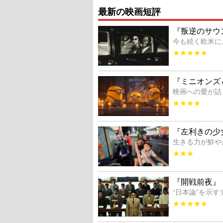
最新の映画短評
『叛逆のサウ
今も続く欧米に
★★★★★
『ミニオンズ
映画への愛が詰
★★★★
『左利きの少
生きる力が鮮や
★★★
『開戦前夜』
“日本論”を示
★★★★★