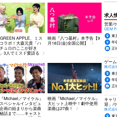
求人
営業/
GEM P
東
. GREEN APPLE、ミス
映画『八つ墓村』本予告【9
年収
コラボ！大森元貴「ハ
月18日(金)全国公開】
チュロのここが好き
正
」3人でミスド愛語る
ゲーム
株式会社P
東
年収
正
『Michael／マイケル』
映画『Michael／マイケル』
キャリ
スペシャルインタビュ
大ヒット上映中！劇中使用
迎」/
企画の始まりから楽曲
楽曲は27曲！
株式会
秘話まで……キャスト
東