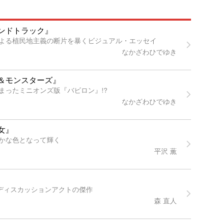
ンドトラック』
よる植民地主義の断片を暴くビジュアル・エッセイ
なかざわひでゆき
＆モンスターズ』
まったミニオンズ版『バビロン』!?
なかざわひでゆき
女』
かな色となって輝く
平沢 薫
すディスカッションアクトの傑作
森 直人