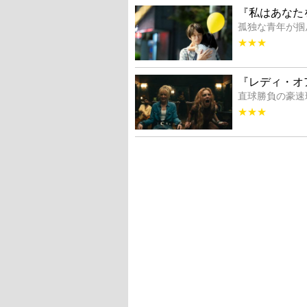
『私はあなた
孤独な青年が掴
★★★
『レディ・オ
直球勝負の豪速
★★★