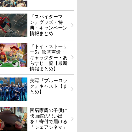
『スパイダーマ
ン』グッズ・特
典・キャンペーン
情報まとめ
『トイ・ストーリ
ー5』吹替声優・
キャラクター・あ
らすじ一覧【最新
情報まとめ】
実写『ブルーロッ
ク』キャスト【ま
とめ】
困窮家庭の子供に
映画館の思い出
を！寄付で届ける
「シェアシネマ」