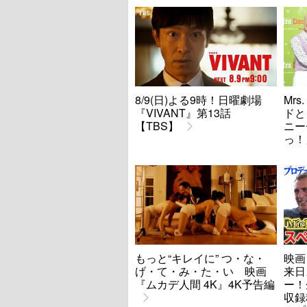
8/9(日)よる9時！日曜劇場
Mrs
『VIVANT』第13話
ドと
【TBS】
ニー
っ！
もっと“キレイに” つ・な・
映画
げ・て・み・た・い 映画
来日
『ムカデ人間 4K』4K予告編
ー！
収録