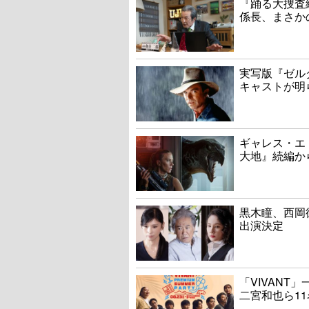
『踊る大捜査線
係長、まさか
実写版『ゼル
キャストが明
ギャレス・エ
大地』続編か
黒木瞳、西岡
出演決定
「VIVAN
二宮和也ら1