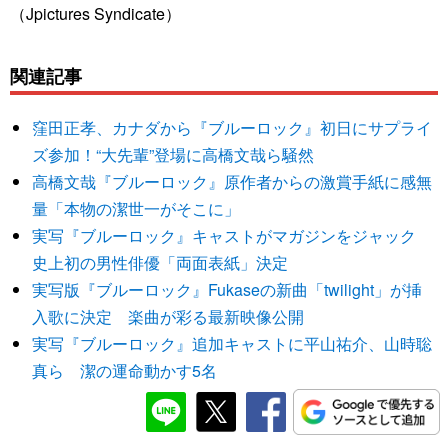
（Jpictures Syndicate）
関連記事
窪田正孝、カナダから『ブルーロック』初日にサプライ
ズ参加！“大先輩”登場に高橋文哉ら騒然
高橋文哉『ブルーロック』原作者からの激賞手紙に感無
量「本物の潔世一がそこに」
実写『ブルーロック』キャストがマガジンをジャック
史上初の男性俳優「両面表紙」決定
実写版『ブルーロック』Fukaseの新曲「twilight」が挿
入歌に決定 楽曲が彩る最新映像公開
実写『ブルーロック』追加キャストに平山祐介、山時聡
真ら 潔の運命動かす5名