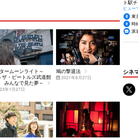
ト駅チ
ヒュー
東
時給
派
タームーンライト～
鳩の撃退法
シネ
66 ザ・ビートルズ武道館
2021年8月27日
 みんなで見た夢～
23年1月27日