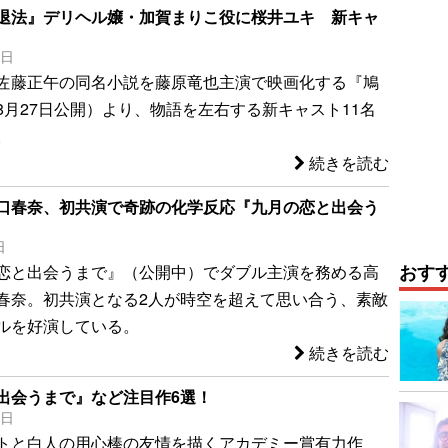
退法』デリヘル嬢・加賀まりこ役に桜井ユキ 新キャ
6日
佐藤正午の同名小説を藤原竜也主演で映画化する『鳩
8月27日公開）より、物語を左右する新キャスト11名
。
続きを読む
口春奈、初共演で奇跡の化学反応『九月の恋と出会う
日
おす
恋と出会うまで』（公開中）でダブル主演を務める高
春奈。初共演となる2人が時空を超えて思い合う、素敵
ルを好演している。
続きを読む
出会うまで』など注目作6選！
5日
トと白人の用心棒の友情を描くアカデミー賞有力作