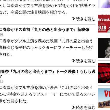
と川口春奈がダブル主演を務める“時をかける”感動のラ
など、今週公開の注目映画を紹介する。
続きを読む
口春奈がキス直前『九月の恋と出会うまで』新映像
3日
口春奈がダブル主演を務めた映画『九月の恋と出会う
高橋演じる平野のキャラクターにフィーチャーした特
された。
続きを読む
口春奈『九月の恋と出会うまで』トーク映像！もしも過
？
2日
口春奈がダブル主演を務めた映画『九月の恋と出会う
2人が時空を超えるラブストーリーについて語るスペシ
像が公開された。
続きを読む