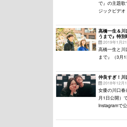
で』の主題歌で
ジックビデオ
高橋一生＆川
うまで』特別
2019年1月2
高橋一生と川
まで』（3月
仲良すぎ！川
2018年12月
女優の川口春
月1日公開）
Instagram