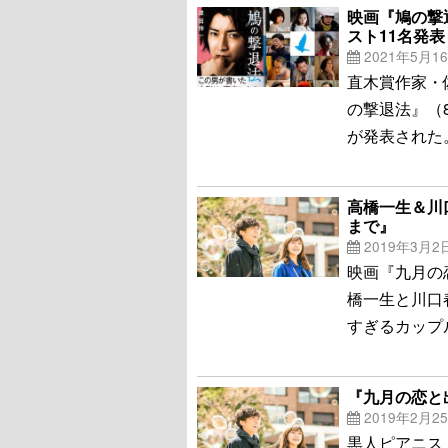
映画『鳩の撃
スト11名発表
2021年5月1
直木賞作家・
の撃退法』（
が発表された
高橋一生＆川
まで』
2019年3月2
映画『九月の
橋一生と川口
すぎるカップ
『九月の恋と
2019年2月2
黒人ピアニス