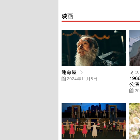
映画
運命屋
ミス
19
2024年11月8日
公演
20