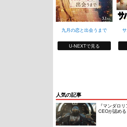
九月の恋と出会うまで
サ
U-NEXTで見る
人気の記事
『マンダロリ
CEOが認める