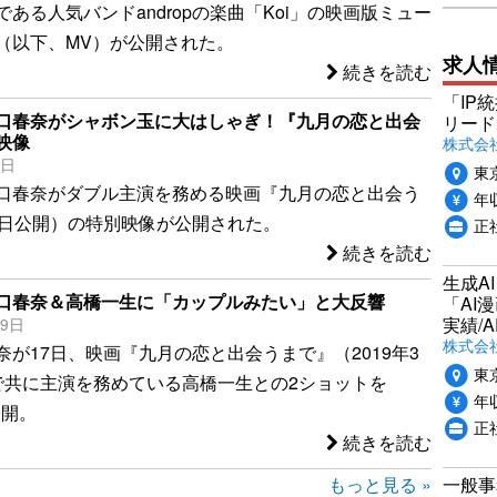
ある人気バンドandropの楽曲「Koi」の映画版ミュー
（以下、MV）が公開された。
求人
続きを読む
「IP
口春奈がシャボン玉に大はしゃぎ！『九月の恋と出会
リード
映像
株式会社P
1日
東
口春奈がダブル主演を務める映画『九月の恋と出会う
年収
1日公開）の特別映像が公開された。
正
続きを読む
生成A
口春奈＆高橋一生に「カップルみたい」と大反響
「AI
実績/A
19日
株式会社
奈が17日、映画『九月の恋と出会うまで』（2019年3
東
で共に主演を務めている高橋一生との2ショットを
年収
で公開。
正
続きを読む
一般事
もっと見る »