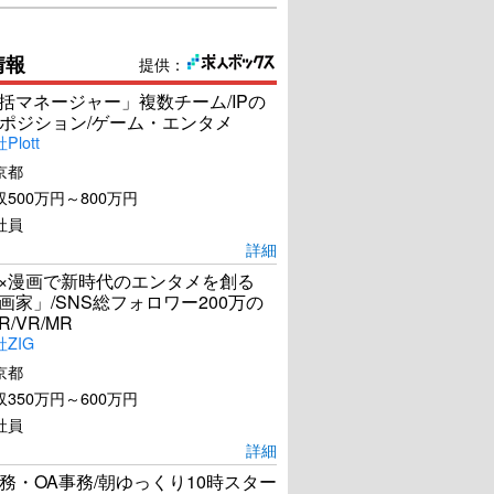
情報
提供：
統括マネージャー」複数チーム/IPの
ポジション/ゲーム・エンタメ
lott
京都
500万円～800万円
社員
詳細
I×漫画で新時代のエンタメを創る
漫画家」/SNS総フォロワー200万の
R/VR/MR
ZIG
京都
350万円～600万円
社員
詳細
務・OA事務/朝ゆっくり10時スター