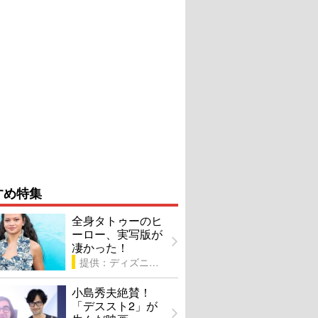
すめ特集
全身タトゥーのヒ
ーロー、実写版が
凄かった！
提供：ディズニー
小島秀夫絶賛！
「デススト2」が