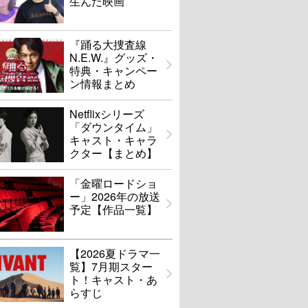
生んだ映画
『踊る大捜査線
N.E.W.』グッズ・
特典・キャンペー
ン情報まとめ
Netflixシリーズ
「ダウンタイム」
キャスト・キャラ
クター【まとめ】
「金曜ロードショ
ー」2026年の放送
予定【作品一覧】
【2026夏ドラマ一
覧】7月期スター
ト！キャスト・あ
らすじ