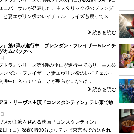
ユニバーサルが発表した。主人公リック役のブレンダ
ーと妻エヴリン役のレイチェル・ワイズも戻って来
続きを読む
ラ』第4弾が進行中！ブレンダン・フレイザー＆レイチ
がカムバックへ
5日
プトラ』シリーズ第4弾の企画が進行中であり、主人公
レンダン・フレイザーと妻エヴリン役のレイチェル・
交渉中に入っていることが明らかになった。
続きを読む
アヌ・リーヴス主演『コンスタンティン』テレ東で放
2日
ヴスが主演を務める映画『コンスタンティン』
、2日（日）深夜3時30分よりテレビ東京系で放送され