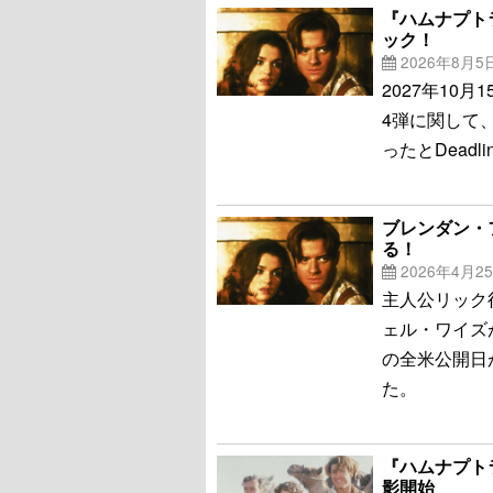
『ハムナプト
ック！
2026年8月5
2027年10
4弾に関して
ったとDeadl
ブレンダン・
る！
2026年4月2
主人公リック
ェル・ワイズ
の全米公開日が
た。
『ハムナプト
影開始