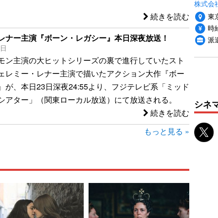
株式会
東
続きを読む
時給
レナー主演『ボーン・レガシー』本日深夜放送！
派
3日
モン主演の大ヒットシリーズの裏で進行していたスト
ェレミー・レナー主演で描いたアクション大作『ボー
が、本日23日深夜24:55より、フジテレビ系「ミッド
シアター」（関東ローカル放送）にて放送される。
シネ
続きを読む
もっと見る »