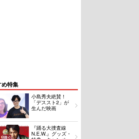
すめ特集
小島秀夫絶賛！
「デススト2」が
生んだ映画
『踊る大捜査線
N.E.W.』グッズ・