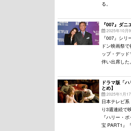
る。
『007』ダ
2025年10月
『007』シ
ドン映画祭で
ップ・デッド
伴い出席した
ドラマ版「ハ
とめ】
2025年1月1
日本テレビ系
り3週連続で
『ハリー・ポ
宝 PART1