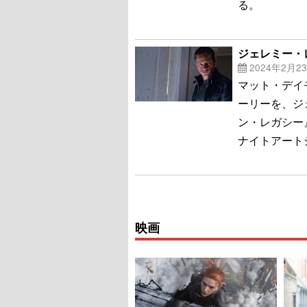
る。
ジェレミー・
2024年2月2
マット・デイ
ーリーを、ジ
ン・レガシー』
ナイトアート
映画