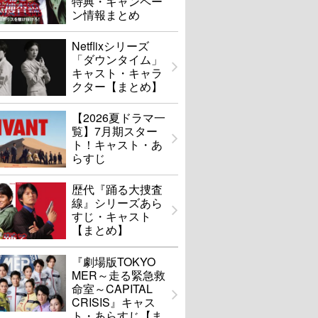
特典・キャンペー
ン情報まとめ
Netflixシリーズ
「ダウンタイム」
キャスト・キャラ
クター【まとめ】
【2026夏ドラマ一
覧】7月期スター
ト！キャスト・あ
らすじ
歴代『踊る大捜査
線』シリーズあら
すじ・キャスト
【まとめ】
『劇場版TOKYO
MER～走る緊急救
命室～CAPITAL
CRISIS』キャス
ト・あらすじ【ま