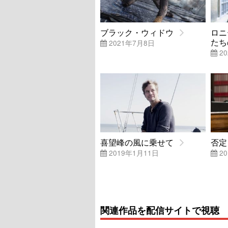
ブラック・ウィドウ
ロニ
たち
2021年7月8日
20
喜望峰の風に乗せて
否定
2019年1月11日
20
関連作品を配信サイトで視聴