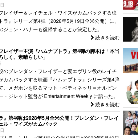
8日
フレイザー＆レイチェル・ワイズがカムバックする映
ラ』シリーズ第4弾（2028年5月19日全米公開）に、
のジョン・ハナーも復帰することが決定した。
続きを読む
フレイザー主演『ハムナプトラ』第4弾の脚本は「本当
ろしく、素晴らしい」
日
役のブレンダン・フレイザーと妻エヴリン役のレイチ
がカムバックする映画『ハムナプトラ』シリーズ第4弾
て、メガホンを取るマット・ベティネッリ＝オルピン
ジレット監督が Entertainment Weekly に語った。
続きを読む
ラ』第4弾は2028年5月全米公開！ブレンダン・フレイ
ェル・ワイズがカムバック
1日
トラ』シリーズ第4弾の全米公開日が2028年5月19日