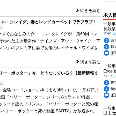
続きを読む
求人
ニエル・クレイグ、妻とレッドカーペットでラブラブ！
一般事
9日
見残業
アデコ
リーズでおなじみのダニエル・クレイグが、第69回ロン
東
行われた主演最新作『ナイブズ・アウト: ウェイク・ア
時給
マン』のプレミアに妻で女優のレイチェル・ワイズを
派
。
続きを読む
一般事
Exc
リー・ポッター」今、どうなっている？【最新情報ま
パーソ
東
7日
時給
「金曜ロードショー」枠（よる9時～）で、1月17日よ
派
映画『ハリー・ポッター』シリーズのラスト3作品、
ッターと謎のプリンス』『ハリー・ポッターと死の秘
一般事
』『ハリー・ポッターと死の秘宝 PART2』が放送され
以上/