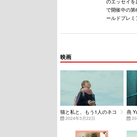
のエッセイを
で開催中の第
ールドプレミ
映画
猫と私と、もう1人のネコ
燕 Y
2024年3月22日
20