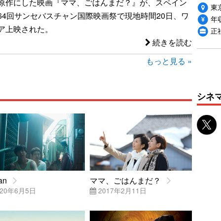
原作にした映画『ママ、ごはんまだ？』が、スペイン
東
64回サンセバスチャン国際映画祭で現地時間20日、ワ
年収
ア上映された。
正
続きを読む
もっと見る »
シネ
an
ママ、ごはんまだ？
20年6月5日
2017年2月11日