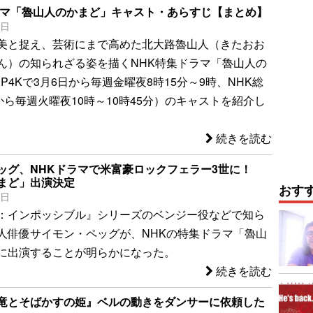
ラマ「魯山人のかまど」キャスト・あらすじ【まとめ】
0日
美と捉え、芸術にまで高めた北大路魯山人（きたおお
ん）の知られざる姿を描くNHK特集ドラマ「魯山人の
P4Kで3月6日から毎週金曜夜8時15分～9時、NHK総
から毎週火曜夜10時～10時45分）のキャストを紹介し
続きを読む
ッグ、NHKドラマで米富豪ロックフェラー3世に！
まど」出演決定
おす
0日
：インポッシブル』シリーズのベンジー役などで知ら
人俳優サイモン・ペッグが、NHKの特集ドラマ「魯山
に出演することが明らかになった。
続きを読む
竜とそばかすの姫』ベルの動きをダンサーに依頼した