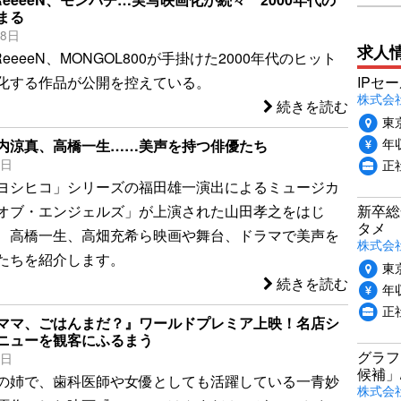
まる
18日
求人
eeeeN、MONGOL800が手掛けた2000年代のヒット
IPセ
化する作品が公開を控えている。
株式会
続きを読む
東
年収
内涼真、高橋一生……美声を持つ俳優たち
正
3日
ヨシヒコ」シリーズの福田雄一演出によるミュージカ
新卒総
オブ・エンジェルズ」が上演された山田孝之をはじ
タメ
、高橋一生、高畑充希ら映画や舞台、ドラマで美声を
株式会社P
たちを紹介します。
東
続きを読む
年収
正
ママ、ごはんまだ？』ワールドプレミア上映！名店シ
ニューを観客にふるまう
グラフ
3日
候補」
の姉で、歯科医師や女優としても活躍している一青妙
株式会社