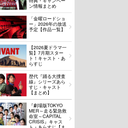
特典・キャンペー
ン情報まとめ
「金曜ロードショ
ー」2026年の放送
予定【作品一覧】
【2026夏ドラマ一
覧】7月期スター
ト！キャスト・あ
らすじ
歴代『踊る大捜査
線』シリーズあら
すじ・キャスト
【まとめ】
『劇場版TOKYO
MER～走る緊急救
命室～CAPITAL
CRISIS』キャス
ト・あらすじ【ま