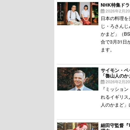
NHK特集ド
2026年2月2
日本の料理を
じ・ろさんじ
かまど」（BS
合で3月31日
ます。
サイモン・ペ
「魯山人のか
2026年2月2
『ミッション
れるイギリス
人のかまど」
細田守監督『