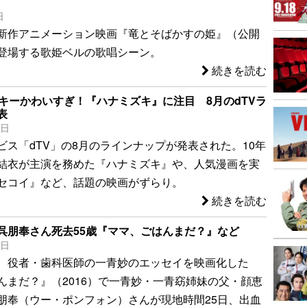
日
新作アニメーション映画『竜とそばかすの姫』（公開
登場する歌姫ベルの歌唱シーン。
続きを読む
ッキーかわいすぎ！『ハナミズキ』に注目 8月のdTVラ
表
0日
ビス「dTV」の8月のラインナップが発表された。10年
結衣が主演を務めた『ハナミズキ』や、人気漫画を実
セコイ』など、話題の映画がずらり。
続きを読む
呉朋奉さん死去55歳『ママ、ごはんまだ？』など
9日
、役者・歯科医師の一青妙のエッセイを映画化した
んまだ？』（2016）で一青妙・一青窈姉妹の父・顔恵
朋奉（ウー・ポンフォン）さんが現地時間25日、出血