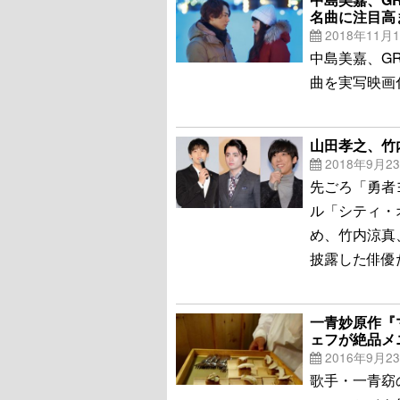
名曲に注目高
2018年11月
中島美嘉、GR
曲を実写映画
山田孝之、竹
2018年9月2
先ごろ「勇者
ル「シティ・
め、竹内涼真
披露した俳優
一青妙原作『
ェフが絶品メ
2016年9月2
歌手・一青窈