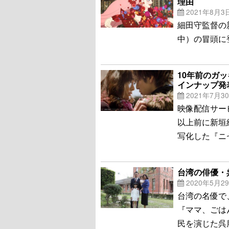
理由
2021年8月3
細田守監督の
中）の冒頭に
10年前のガ
インナップ発
2021年7月3
映像配信サー
以上前に新垣
写化した『ニ
台湾の俳優・
2020年5月2
台湾の名優で
『ママ、ごは
民を演じた呉