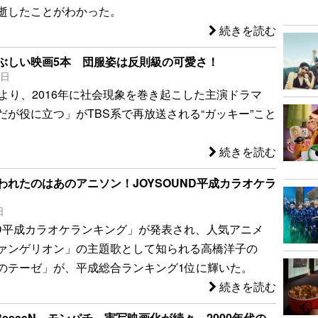
逝したことがわかった。
続きを読む
ぶしい映画5本 団服姿は反則級の可愛さ！
9日
）より、2016年に社会現象を巻き起こした主演ドラマ
だが役に立つ」がTBS系で再放送される“ガッキー”こと
続きを読む
われたのはあのアニソン！JOYSOUND平成カラオケラ
日
UND平成カラオケランキング」が発表され、人気アニメ
ァンゲリオン」の主題歌として知られる高橋洋子の
のテーゼ」が、平成総合ランキング1位に輝いた。
続きを読む
eeeeN、モンパチ…実写映画化が続々 2000年代の