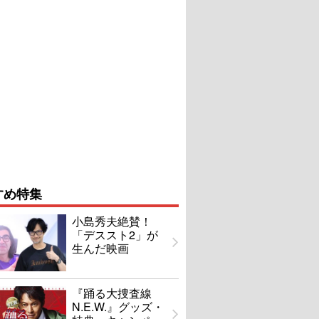
すめ特集
小島秀夫絶賛！
「デススト2」が
生んだ映画
『踊る大捜査線
N.E.W.』グッズ・