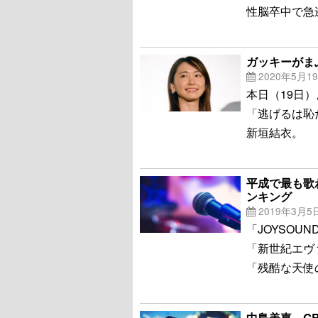
性脳卒中で急
ガッキーがま
2020年5月1
本日（19日
「逃げるは恥
新垣結衣。
平成で最も歌
ンキング
2019年3月5
「JOYSO
「新世紀エヴ
「残酷な天使
中島美嘉、GR