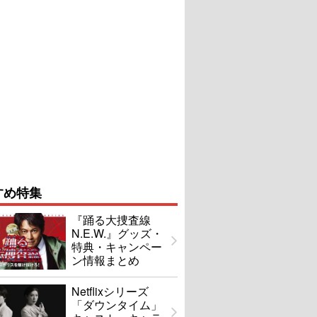
すめ特集
『踊る大捜査線
N.E.W.』グッズ・
特典・キャンペー
ン情報まとめ
Netflixシリーズ
「ダウンタイム」