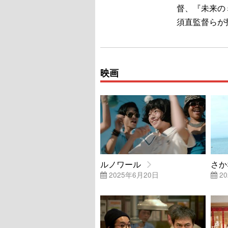
督、『未来の
須直監督らが
映画
ルノワール
さか
2025年6月20日
20