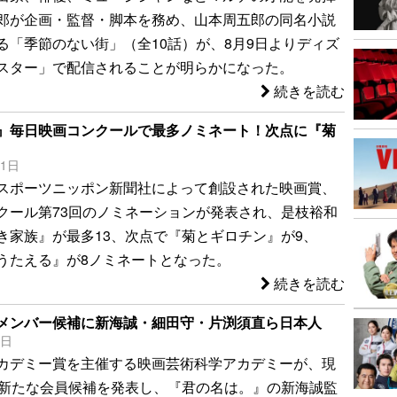
郎が企画・監督・脚本を務め、山本周五郎の同名小説
る「季節のない街」（全10話）が、8月9日よりディズ
スター」で配信されることが明らかになった。
続きを読む
』毎日映画コンクールで最多ノミネート！次点に『菊
21日
スポーツニッポン新聞社によって創設された映画賞、
クール第73回のノミネーションが発表され、是枝裕和
き家族』が最多13、次点で『菊とギロチン』が9、
うたえる』が8ノミネートとなった。
続きを読む
メンバー候補に新海誠・細田守・片渕須直ら日本人
6日
カデミー賞を主催する映画芸術科学アカデミーが、現
に新たな会員候補を発表し、『君の名は。』の新海誠監