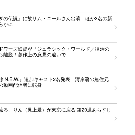
ダの伝説』に故サム・ニールさん出演 ほか3名の新
らかに
ドワーズ監督が『ジュラシック・ワールド／復活の
ら離脱！創作上の意見の違いで
 N.E.W.』追加キャスト2名発表 湾岸署の魚住元
の動画配信者に転身
薫る」りん（見上愛）が東京に戻る 第20週あらすじ