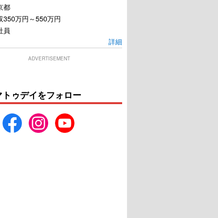
京都
350万円～550万円
社員
詳細
ADVERTISEMENT
二単衣を着た悪魔
万引き家族
マトゥデイをフォロー
U-NEXTで見る
U-NEXTで見る