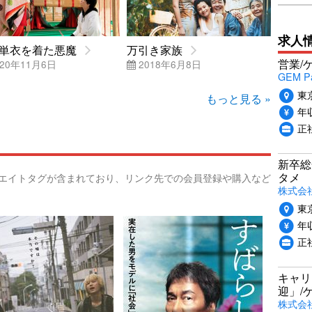
求人
単衣を着た悪魔
万引き家族
営業/
20年11月6日
2018年6月8日
GEM P
東
もっと見る »
年収
正
新卒総
タメ
リエイトタグが含まれており、リンク先での会員登録や購入など
株式会社P
東
年収
正
キャリ
迎」/
株式会