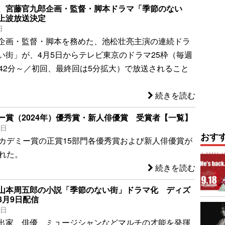
、宮藤官九郎企画・監督・脚本ドラマ「季節のない
上波放送決定
日
企画・監督・脚本を務めた、池松壮亮主演の連続ドラ
い街」が、4月5日からテレビ東京のドラマ25枠（毎週
時42分～／初回、最終回は5分拡大）で放送されること
続きを読む
ー賞（2024年）優秀賞・新人俳優賞 受賞者【一覧】
5日
おす
アカデミー賞の正賞15部門各優秀賞および新人俳優賞が
された。
続きを読む
山本周五郎の小説「季節のない街」ドラマ化 ディズ
8月9日配信
1日
出家、俳優、ミュージシャンなどマルチの才能を発揮