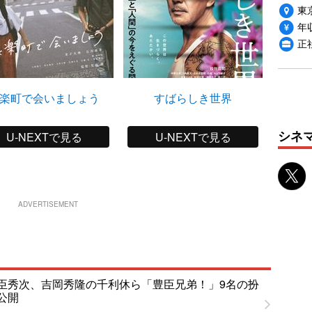
東
年収
正
楽町で会いましょう
すばらしき世界
十
シネ
U-NEXTで見る
U-NEXTで見る
ADVERTISEMENT
臣秀次、吉岡秀隆の千利休ら「豊臣兄弟！」9名の扮
公開