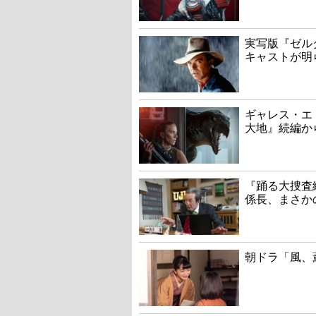
実写版『ゼル
キャストが明
ギャレス・エ
大地』続編か
『踊る大捜査線
係長、まさか
朝ドラ「風、