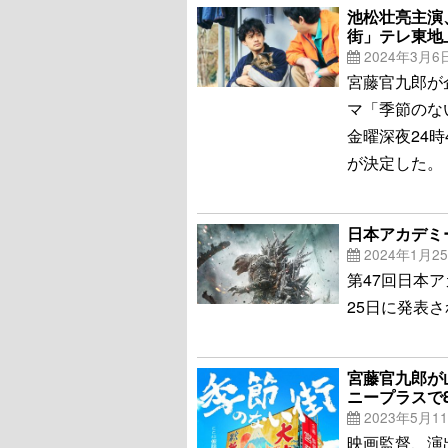
池松壮亮主演
街」テレ東地
2024年3月6
宮藤官九郎が
マ「季節のな
金曜深夜24
が決定した。
日本アカデミ
2024年1月2
第47回日本
25日に発表
宮藤官九郎が
ニープラスで
2023年5月1
映画監督、演