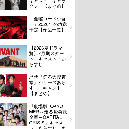
キャスト・キャラ
クター【まとめ】
「金曜ロードショ
ー」2026年の放送
予定【作品一覧】
【2026夏ドラマ一
覧】7月期スター
ト！キャスト・あ
らすじ
歴代『踊る大捜査
線』シリーズあら
すじ・キャスト
【まとめ】
『劇場版TOKYO
MER～走る緊急救
命室～CAPITAL
CRISIS』キャス
ト・あらすじ【ま