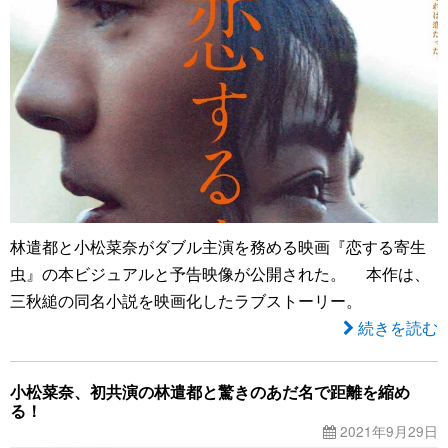
林遣都と小松菜奈がダブル主演を務める映画『恋する寄生
虫』の本ビジュアルと予告映像が公開された。 本作は、
三秋縋の同名小説を映画化したラブストーリー。
続きを読む
小松菜奈、初共演の林遣都と驚きのあだ名で距離を縮め
る！
2021年9月29日