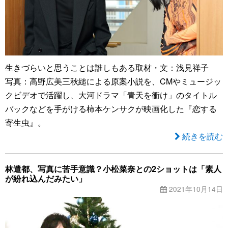
生きづらいと思うことは誰しもある取材・文：浅見祥子
写真：高野広美三秋縋による原案小説を、CMやミュージッ
クビデオで活躍し、大河ドラマ「青天を衝け」のタイトル
バックなどを手がける柿本ケンサクが映画化した『恋する
寄生虫』。
続きを読む
林遣都、写真に苦手意識？小松菜奈との2ショットは「素人
が紛れ込んだみたい」
2021年10月14日