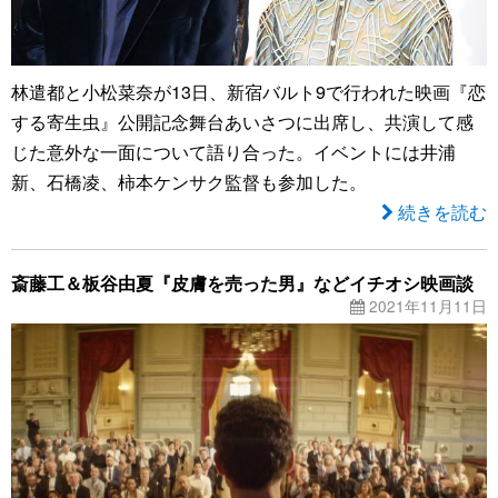
林遣都と小松菜奈が13日、新宿バルト9で行われた映画『恋
する寄生虫』公開記念舞台あいさつに出席し、共演して感
じた意外な一面について語り合った。イベントには井浦
新、石橋凌、柿本ケンサク監督も参加した。
続きを読む
斎藤工＆板谷由夏『皮膚を売った男』などイチオシ映画談
2021年11月11日