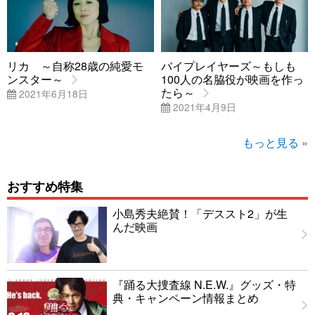
リカ ～自称28歳の純愛モ
バイプレイヤーズ～もしも
ンスター～
100人の名脇役が映画を作っ
たら～
2021年6月18日
2021年4月9日
もっと見る »
おすすめ特集
小島秀夫絶賛！「デススト2」が生
んだ映画
『踊る大捜査線 N.E.W.』グッズ・特
典・キャンペーン情報まとめ