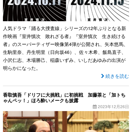
人気ドラマ「踊る大捜査線」シリーズの12年ぶりとなる新
作映画『室井慎次 敗れざる者』『室井慎次 生き続ける
者』のスーパーティザー映像第4弾が公開され、矢本悠馬、
生駒里奈、丹生明里（日向坂46）、佐々木希、飯島直子、
小沢仁志、木場勝己、稲森いずみ、いしだあゆみの出演が
明らかになった。
続きを読む
香取慎吾「ドリフに大挑戦」に初挑戦 加藤茶と「加トち
ゃんペッ！」ほろ酔いメークも披露
2023年12月26日