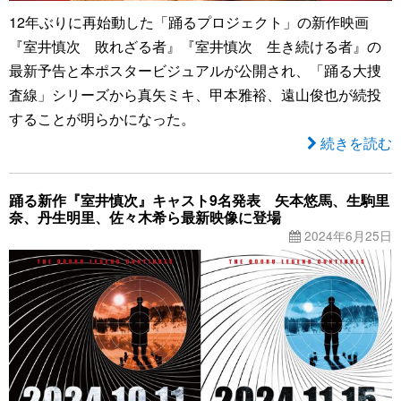
12年ぶりに再始動した「踊るプロジェクト」の新作映画
『室井慎次 敗れざる者』『室井慎次 生き続ける者』の
最新予告と本ポスタービジュアルが公開され、「踊る大捜
査線」シリーズから真矢ミキ、甲本雅裕、遠山俊也が続投
することが明らかになった。
続きを読む
踊る新作『室井慎次』キャスト9名発表 矢本悠馬、生駒里
奈、丹生明里、佐々木希ら最新映像に登場
2024年6月25日