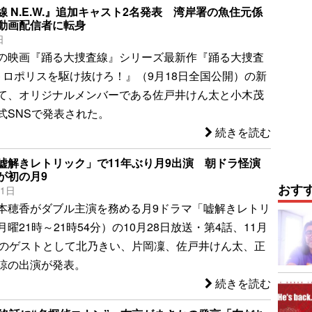
 N.E.W.』追加キャスト2名発表 湾岸署の魚住元係
動画配信者に転身
日
の映画『踊る大捜査線』シリーズ最新作『踊る大捜査
. メトロポリスを駆け抜けろ！』（9月18日全国公開）の新
て、オリジナルメンバーである佐戸井けん太と小木茂
式SNSで発表された。
続きを読む
嘘解きレトリック」で11年ぶり月9出演 朝ドラ怪演
が初の月9
おす
21日
本穂香がダブル主演を務める月9ドラマ「嘘解きレトリ
曜21時～21時54分）の10月28日放送・第4話、11月
話のゲストとして北乃きい、片岡凜、佐戸井けん太、正
諒の出演が発表。
続きを読む