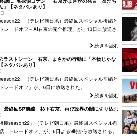
最終話に“名探偵コナン” 右京がまさかの発言「友だち
ん」【ネタバレあり】
4日
eason22」（テレビ朝日系）最終回スペシャル後編と
「トレードオフ～AI右京の完全推理」が、13日に放送さ
続きを読む
のラストシーン 右京、まさかの行動に「本物じゃな
【ネタバレあり】
日
eason22」（テレビ朝日系）最終回スペシャル前編と
「トレードオフ」が、6日に放送された。
続きを読む
2」最終回SP前編 杉下右京、再び政界の闇に切り込む
日
棒season22」（テレビ朝日系）最終回スペシャル前
9話「トレードオフ」が、6日よる9時から放送される。