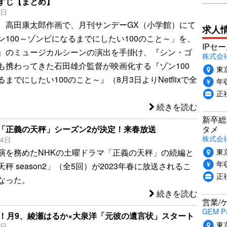
すじ【まとめ】
3日
、高田康太郎作画で、月刊サンデーGX（小学館）にて
求人
ン100～ゾンビになるまでにしたい100のこと～」を、
IPセ
』のミュージカルシーンの演出を手掛け、『シン・ゴ
株式会
も携わってきた石田雄介監督が映画化する『ゾン100
東
までにしたい100のこと～』（8月3日よりNetflixで全
年収
正
続きを読む
新卒総
タメ
「正義の天秤」シーズン2が決定！来春放送
株式会社P
24日
東
演を務めたNHKの土曜ドラマ「正義の天秤」の続編と
年収
秤 season2」（全5回）が2023年春に放送されるこ
正
なった。
続きを読む
営業/
GEM P
ら！月9、綾瀬はるか×大泉洋「元彼の遺言状」スタート
東
1日