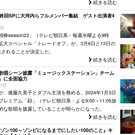
続きを読む
最終回SPに大河内らフルメンバー集結 ゲスト出演者4
8日
棒season22」（テレビ朝日系・毎週水曜よる9時
拡大スペシャル「トレードオフ」が、3月6日と13日の
送されることが決定した。
続きを読む
歌唱シーン披露「ミュージックステーション」チーム
」に全面協力
11日
が、後藤久美子とダブル主演を務める、2024年1月3日
レミアム「顔」（テレビ朝日系・よる9:00～11:05放
的な歌唱を披露していることが明らかになった。
続きを読む
映画 『ゾン100～ゾンビになるまでにしたい100のこと』キ