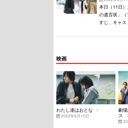
本日（11日
の遺言状」（
すじ、キャス
映画
わたし達はおとな
劇場
ス
2022年6月10日
20