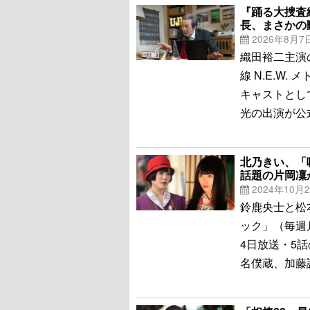
『踊る大捜査線
長、まさかの
2026年8月7
織田裕二主演
線 N.E.W
キャストとし
光の出演が公
北乃きい、「
話題の片岡凜
2024年10月
鈴鹿央士と松
ック」（毎週月
4日放送・5
名僕蔵、加藤