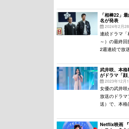
「相棒22」
名が発表
2024年2月2
連続ドラマ「相
～）の最終回
2週連続で放
武井咲、本格
がドラマ「顔
2023年12月
女優の武井咲
放送のドラマプ
送）で、本格
Netflix