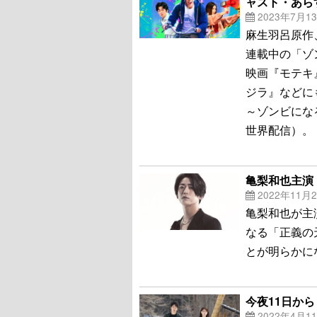
ャスト・あら
2023年7月1
麻生羽呂原作
連載中の「ゾ
映画『モテキ
ジラ』などに
～ゾンビになる
世界配信）。
亀梨和也主演
2022年11月
亀梨和也が主
なる「正義の天
とが明らかに
今夜11日か
2022年4月1