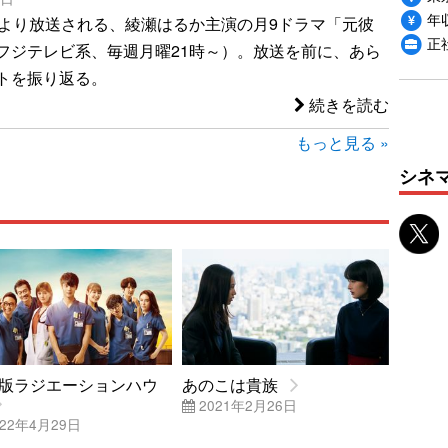
年収
）より放送される、綾瀬はるか主演の月9ドラマ「元彼
正
フジテレビ系、毎週月曜21時～）。放送を前に、あら
トを振り返る。
続きを読む
もっと見る »
シネ
版ラジエーションハウ
あのこは貴族
2021年2月26日
22年4月29日