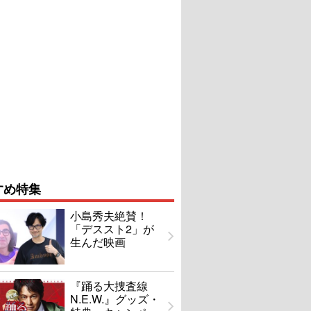
すめ特集
小島秀夫絶賛！
「デススト2」が
生んだ映画
『踊る大捜査線
N.E.W.』グッズ・