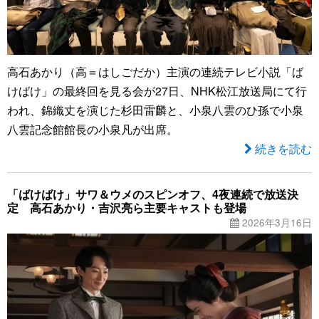
高石あかり（高＝はしごだか）主演の連続テレビ小説「ば
けばけ」の最終回を見る会が27日、NHK松江放送局にて行
われ、錦織丈を演じた杉田雷麟と、小泉八雲のひ孫で小泉
八雲記念館館長の小泉凡が出席。
続きを読む
「ばけばけ」サワ＆ウメのスピンオフ、4夜連続で放送決
定 高石あかり・吉沢亮ら主要キャストも登場
2026年3月16日