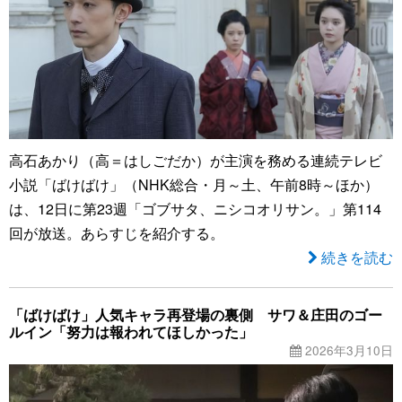
高石あかり（高＝はしごだか）が主演を務める連続テレビ
小説「ばけばけ」（NHK総合・月～土、午前8時～ほか）
は、12日に第23週「ゴブサタ、ニシコオリサン。」第114
回が放送。あらすじを紹介する。
続きを読む
「ばけばけ」人気キャラ再登場の裏側 サワ＆庄田のゴー
ルイン「努力は報われてほしかった」
2026年3月10日