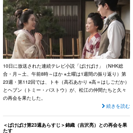
10日に放送された連続テレビ小説「ばけばけ」（NHK総
合・月～土、午前8時～ほか ※土曜は1週間の振り返り）第
23週・第112回では、トキ（高石あかり ※高＝はしごだか）
とヘブン（トミー・バストウ）が、松江の仲間たちと久々
の再会を果たした。
続きを読む
＜ばけばけ第23週あらすじ＞錦織（吉沢亮）との再会を果
たす