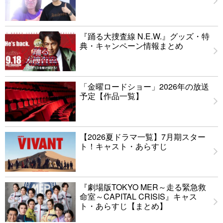
『踊る大捜査線 N.E.W.』グッズ・特
典・キャンペーン情報まとめ
「金曜ロードショー」2026年の放送
予定【作品一覧】
【2026夏ドラマ一覧】7月期スター
ト！キャスト・あらすじ
『劇場版TOKYO MER～走る緊急救
命室～CAPITAL CRISIS』キャス
ト・あらすじ【まとめ】