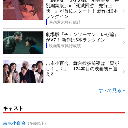
別編集版」×「死滅回游 先行上
映」』が首位スタート！ 新作は3本
ランクイン
映画週末興行成績
劇場版『チェンソーマン レゼ篇』
がV7！ 新作は6本ランクイン
映画週末興行成績
吉永小百合、舞台挨拶前夜は「胃が
しくしく」 124本目の映画初日迎
える
すべて見る »
キャスト
吉永小百合
（多部純子）