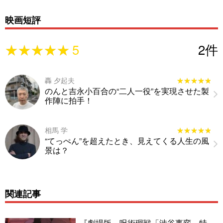
映画短評
★★★★★
★★★★★
5
2
件
轟 夕起夫
★★★★★
★★★★★
のんと吉永小百合の“二人一役”を実現させた製
作陣に拍手！
相馬 学
★★★★★
★★★★★
“てっぺん”を超えたとき、見えてくる人生の風
景は？
関連記事
『劇場版 呪術廻戦「渋谷事変 特