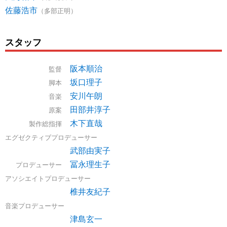
佐藤浩市
（多部正明）
スタッフ
阪本順治
監督
坂口理子
脚本
安川午朗
音楽
田部井淳子
原案
木下直哉
製作総指揮
エグゼクティブプロデューサー
武部由実子
冨永理生子
プロデューサー
アソシエイトプロデューサー
椎井友紀子
音楽プロデューサー
津島玄一