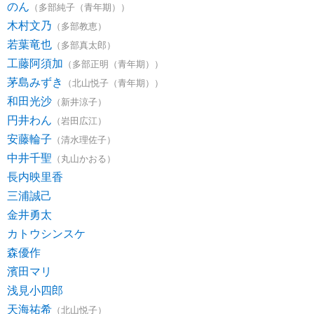
のん
（多部純子（青年期））
木村文乃
（多部教恵）
若葉竜也
（多部真太郎）
工藤阿須加
（多部正明（青年期））
茅島みずき
（北山悦子（青年期））
和田光沙
（新井涼子）
円井わん
（岩田広江）
安藤輪子
（清水理佐子）
中井千聖
（丸山かおる）
長内映里香
三浦誠己
金井勇太
カトウシンスケ
森優作
濱田マリ
浅見小四郎
天海祐希
（北山悦子）