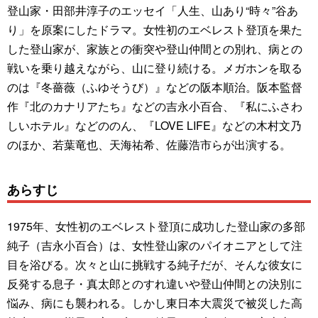
登山家・田部井淳子のエッセイ「人生、山あり“時々”谷あ
り」を原案にしたドラマ。女性初のエベレスト登頂を果た
した登山家が、家族との衝突や登山仲間との別れ、病との
戦いを乗り越えながら、山に登り続ける。メガホンを取る
のは『冬薔薇（ふゆそうび）』などの阪本順治。阪本監督
作『北のカナリアたち』などの吉永小百合、『私にふさわ
しいホテル』などののん、『LOVE LIFE』などの木村文乃
のほか、若葉竜也、天海祐希、佐藤浩市らが出演する。
あらすじ
1975年、女性初のエベレスト登頂に成功した登山家の多部
純子（吉永小百合）は、女性登山家のパイオニアとして注
目を浴びる。次々と山に挑戦する純子だが、そんな彼女に
反発する息子・真太郎とのすれ違いや登山仲間との決別に
悩み、病にも襲われる。しかし東日本大震災で被災した高