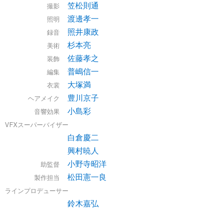
笠松則通
撮影
渡邊孝一
照明
照井康政
録音
杉本亮
美術
佐藤孝之
装飾
普嶋信一
編集
大塚満
衣裳
豊川京子
ヘアメイク
小島彩
音響効果
VFXスーパーバイザー
白倉慶二
興村暁人
小野寺昭洋
助監督
松田憲一良
製作担当
ラインプロデューサー
鈴木嘉弘