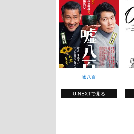
嘘八百
U-NEXTで見る