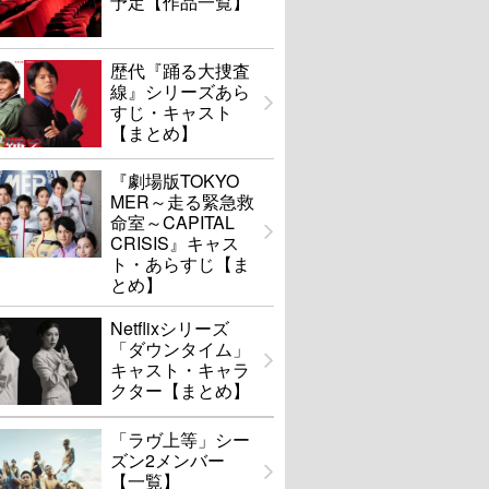
予定【作品一覧】
歴代『踊る大捜査
線』シリーズあら
すじ・キャスト
【まとめ】
『劇場版TOKYO
MER～走る緊急救
命室～CAPITAL
CRISIS』キャス
ト・あらすじ【ま
とめ】
Netflixシリーズ
「ダウンタイム」
キャスト・キャラ
クター【まとめ】
「ラヴ上等」シー
ズン2メンバー
【一覧】