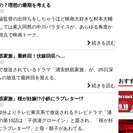
の？理想の最期を考える
1日
駿監督の出待ちをしちゃうほど映画大好きな村本大輔
しては素人同然の中川パラダイスが、あらゆる角度か
視点で映画トーク。
続きを読む
筋家族」最終回！伏線回収へ…
5日
で放送されているドラマ「浦安鉄筋家族」が、25日深
からの放送で最終回を迎える。
おす
続きを読む
筋家族」桜が妊娠!?小鉄にラブレター!?
1日
時12分よりテレビ東京系で放送されるテレビドラマ「浦
の第10話は「子供達グローイン」と題され、「桜が妊
鉄にラブレター!?」と母・順子があわてる。