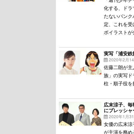
化する、ドラ
たないパンク
定、これを受
ボイラストが
実写「浦安鉄
2020年2月1
佐藤二朗が主
族」の実写ド
柱・順子役を
広末涼子、毎
にプレッシャ
2020年1月3
女優の広末涼
が主演を務め