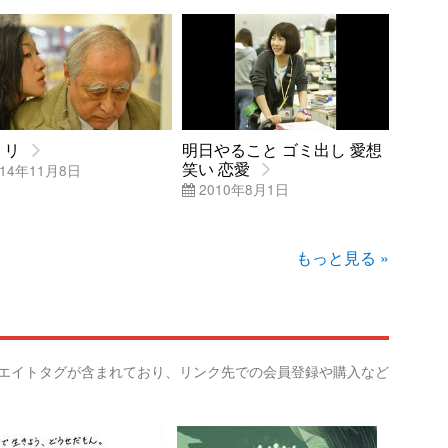
ミリ
明日やること ゴミ出し 愛想
笑い 恋愛
14年11月8日
2010年8月1日
もっと見る »
リエイトタグが含まれており、リンク先での会員登録や購入など