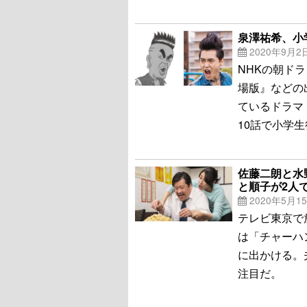
泉澤祐希、小
2020年9月2
NHKの朝ド
場版』などの
ているドラマ
10話で小学
佐藤二朗と水
と順子が2人
2020年5月1
テレビ東京で
は「チャーハ
に出かける。
注目だ。