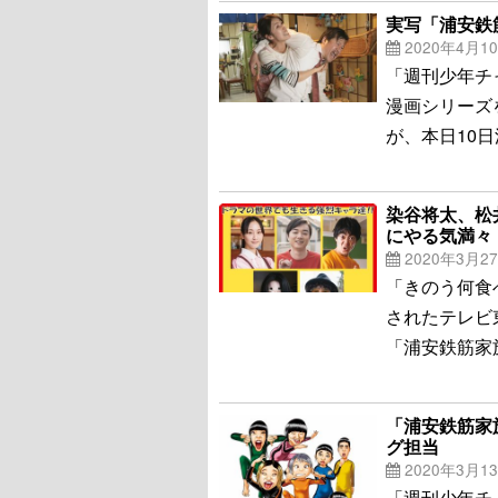
実写「浦安鉄
2020年4月1
「週刊少年チ
漫画シリーズ
が、本日10
染谷将太、松
にやる気満々
2020年3月2
「きのう何食
されたテレビ
「浦安鉄筋家
「浦安鉄筋家
グ担当
2020年3月1
「週刊少年チ