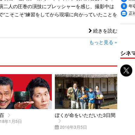
年収
演二人の圧巻の演技にプレッシャーを感じ、撮影中は
正
で“こそこそ”練習をしてから現場に向かっていたことを
続きを読む
もっと見る »
シネ
百
ぼくが命をいただいた3日間
18年1月5日
2016年3月5日