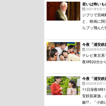
老いは怖いも
2021年5月1
ジブリで宮崎
と、映画に関
らブッ飛んだ
今夜「浦安鉄
2020年9月2
テレビ東京系
夜0時22分
今夜「浦安鉄
2020年9月1
11日深夜0
安鉄筋家族」
娠!?」「小