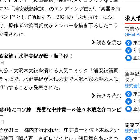
マ24「浦安鉄筋家族」のエンディング曲が、“楽器を持
バンド” として活動する、BiSHの「ぶち抜け」に決
求人
け、原作者の浜岡賢次がメンバーを描き下ろしたコラ
営業/
公開された。
GEM P
続きを読む
東
年収
筋家族」水野美紀が母・順子役！
正
4日
人公・大沢木大鉄を演じる人気コミック「浦安鉄筋家
新卒総
ラマ版で、水野美紀が大鉄の妻で大沢木家の影の大黒
タメ
株式会社P
担当することが発表された。
東
続きを読む
年収
正
朝3時にコソ練 完璧な中井貴一＆佐々木蔵之介コンビ
ー
1日
開発プ
子が31日、都内で行われた、中井貴一と佐々木蔵之介
株式会社
る映画『嘘八百 京町ロワイヤル』初日舞台あいさつ
東