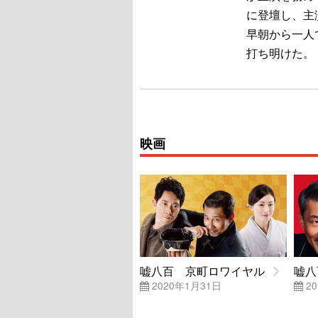
に登壇し、主
早朝から一人
打ち明けた。
映画
嘘八百 京町ロワイヤル
嘘八
2020年1月31日
20