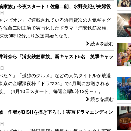
筋家族」今夜スタート！佐藤二朗、水野美紀が夫婦役
0日
ャンピオン」で連載されている浜岡賢次の人気ギャグ
を佐藤二朗主演で実写化したドラマ「浦安鉄筋家族」
日深夜0時12分より放送開始となる。
続きを読む
井玲奈ら「浦安鉄筋家族」新キャスト5名 笑撃キャラ
7日
べた？」「孤独のグルメ」などの人気タイトルが放送
東京の金曜深夜枠「ドラマ24」で4月期に放送される
族」（4月10日スタート、毎週金曜0時12分～）。
続きを読む
族」作者がBiSHを描き下ろし！実写ドラマエンディン
3日
ャンピオン」（秋田書店）連載の人気コミックを実写