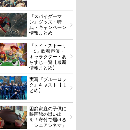
『スパイダーマ
ン』グッズ・特
典・キャンペーン
情報まとめ
『トイ・ストーリ
ー5』吹替声優・
キャラクター・あ
らすじ一覧【最新
情報まとめ】
実写『ブルーロッ
ク』キャスト【ま
とめ】
困窮家庭の子供に
映画館の思い出
を！寄付で届ける
「シェアシネマ」