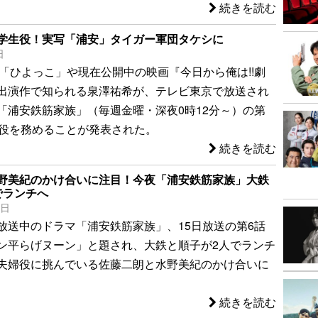
続きを読む
学生役！実写「浦安」タイガー軍団タケシに
日
ラ「ひよっこ」や現在公開中の映画『今日から俺は!!劇
出演作で知られる泉澤祐希が、テレビ東京で放送され
「浦安鉄筋家族」（毎週金曜・深夜0時12分～）の第
生役を務めることが発表された。
続きを読む
野美紀のかけ合いに注目！今夜「浦安鉄筋家族」大鉄
でランチへ
5日
放送中のドラマ「浦安鉄筋家族」、15日放送の第6話
ン平らげヌーン」と題され、大鉄と順子が2人でランチ
夫婦役に挑んでいる佐藤二朗と水野美紀のかけ合いに
続きを読む