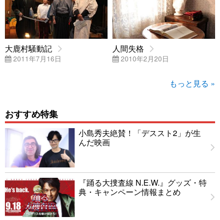
大鹿村騒動記
人間失格
2011年7月16日
2010年2月20日
もっと見る »
おすすめ特集
小島秀夫絶賛！「デススト2」が生
んだ映画
『踊る大捜査線 N.E.W.』グッズ・特
典・キャンペーン情報まとめ