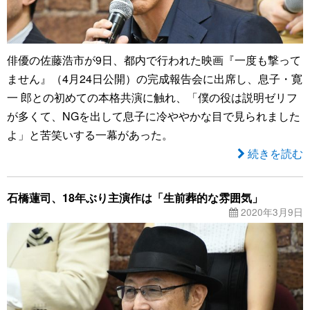
俳優の佐藤浩市が9日、都内で行われた映画『一度も撃って
ません』（4月24日公開）の完成報告会に出席し、息子・寛
一 郎との初めての本格共演に触れ、「僕の役は説明ゼリフ
が多くて、NGを出して息子に冷ややかな目で見られました
よ」と苦笑いする一幕があった。
続きを読む
石橋蓮司、18年ぶり主演作は「生前葬的な雰囲気」
2020年3月9日