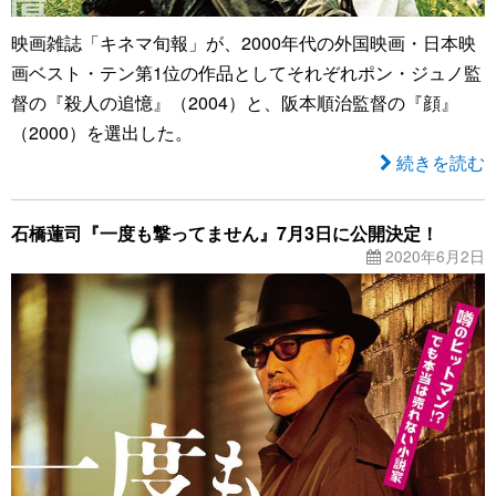
映画雑誌「キネマ旬報」が、2000年代の外国映画・日本映
画ベスト・テン第1位の作品としてそれぞれポン・ジュノ監
督の『殺人の追憶』（2004）と、阪本順治監督の『顔』
（2000）を選出した。
続きを読む
石橋蓮司『一度も撃ってません』7月3日に公開決定！
2020年6月2日