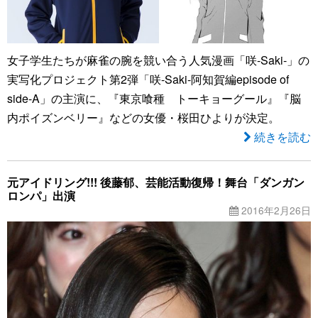
女子学生たちが麻雀の腕を競い合う人気漫画「咲-Saki-」の
実写化プロジェクト第2弾「咲-Saki-阿知賀編episode of
side-A」の主演に、『東京喰種 トーキョーグール』『脳
内ポイズンベリー』などの女優・桜田ひよりが決定。
続きを読む
元アイドリング!!! 後藤郁、芸能活動復帰！舞台「ダンガン
ロンパ」出演
2016年2月26日