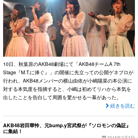
10日、秋葉原のAKB48劇場にて「AKB48チームA 7th
Stage『M.T.に捧ぐ』」の開催に先立っての公開ゲネプロが
行われ、AKB48メンバーの横山由依が小嶋陽菜の本公演に
対する本気度を指摘すると、小嶋は初めてリハから本気を
出したことを告白して周囲を驚かせる一幕があった。
続きを読む
AKB48岩田華怜、元bump.y宮武祭が『ソロモンの偽証』
に集結！
2015年2月3日