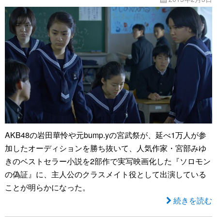
AKB48の岩田華怜や元bump.yの宮武祭が、延べ1万人が参
加したオーディションを勝ち抜いて、人気作家・宮部みゆ
きのベストセラー小説を2部作で実写映画化した『ソロモン
の偽証』に、主人公のクラスメイト役として出演している
ことが明らかになった。
続きを読む