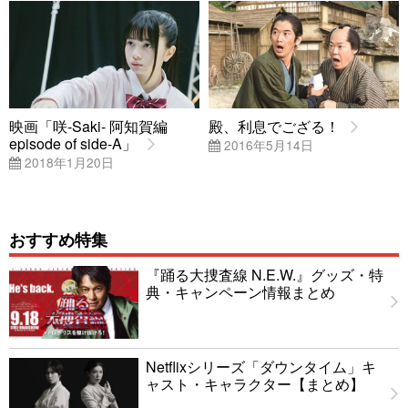
映画「咲-Saki- 阿知賀編
殿、利息でござる！
episode of side-A」
2016年5月14日
2018年1月20日
おすすめ特集
『踊る大捜査線 N.E.W.』グッズ・特
典・キャンペーン情報まとめ
Netflixシリーズ「ダウンタイム」キ
ャスト・キャラクター【まとめ】