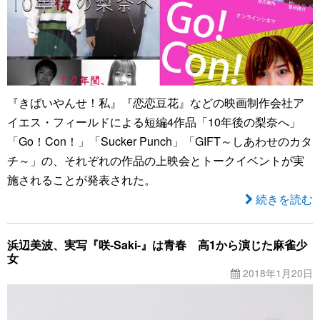
『きばいやんせ！私』『恋恋豆花』などの映画制作会社ア
イエス・フィールドによる短編4作品「10年後の梨奈へ」
「Go！Con！」「Sucker Punch」「GIFT～しあわせのカタ
チ～」の、それぞれの作品の上映会とトークイベントが実
施されることが発表された。
続きを読む
浜辺美波、実写『咲-Saki-』は青春 高1から演じた麻雀少
女
2018年1月20日