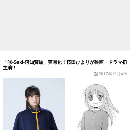
「咲-Saki-阿知賀編」実写化！桜田ひよりが映画・ドラマ初
主演!!
2017年10月4日