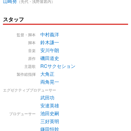
山崎努
（先代・浅野屋甚内）
スタッフ
中村義洋
監督・脚本
鈴木謙一
脚本
安川午朗
音楽
磯田道史
原作
RCサクセション
主題歌
大角正
製作総指揮
両角晃一
エグゼクティブプロデューサー
武田功
安達英雄
池田史嗣
プロデューサー
三好英明
鎌田恒幹