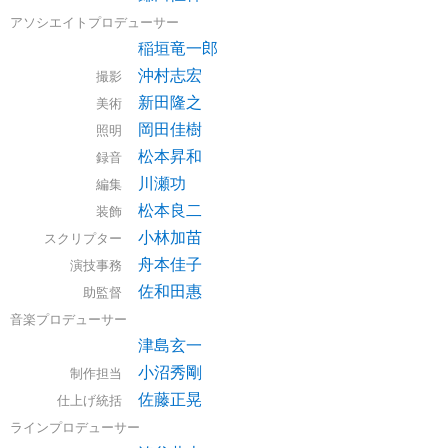
アソシエイトプロデューサー
稲垣竜一郎
沖村志宏
撮影
新田隆之
美術
岡田佳樹
照明
松本昇和
録音
川瀬功
編集
松本良二
装飾
小林加苗
スクリプター
舟本佳子
演技事務
佐和田惠
助監督
音楽プロデューサー
津島玄一
小沼秀剛
制作担当
佐藤正晃
仕上げ統括
ラインプロデューサー