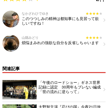
なかざわひでゆき
★★★★★
★★★★★
このつつしみの精神は都知事にも見習って欲
しいですね！
山縣みどり
★★★★★
★★★★★
煩悩まみれの強欲な自分を反省しちゃいます
関連記事
「午後のロードショー」ギネス世界
記録に認定 30周年もブレない編成
「世の流れに逆らって」
大野智主演『忍びの国』今夜21日放