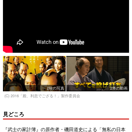
2枚の写真
2本の動画
(C) 2016「殿、利息でござる！」製作委員会
見どころ
『武士の家計簿』の原作者・磯田道史による「無私の日本