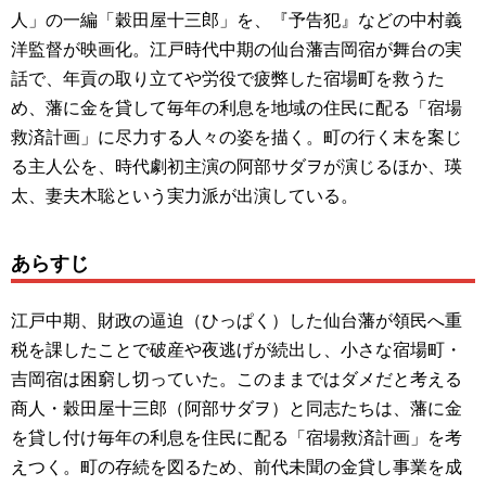
人」の一編「穀田屋十三郎」を、『予告犯』などの中村義
洋監督が映画化。江戸時代中期の仙台藩吉岡宿が舞台の実
話で、年貢の取り立てや労役で疲弊した宿場町を救うた
め、藩に金を貸して毎年の利息を地域の住民に配る「宿場
救済計画」に尽力する人々の姿を描く。町の行く末を案じ
る主人公を、時代劇初主演の阿部サダヲが演じるほか、瑛
太、妻夫木聡という実力派が出演している。
あらすじ
江戸中期、財政の逼迫（ひっぱく）した仙台藩が領民へ重
税を課したことで破産や夜逃げが続出し、小さな宿場町・
吉岡宿は困窮し切っていた。このままではダメだと考える
商人・穀田屋十三郎（阿部サダヲ）と同志たちは、藩に金
を貸し付け毎年の利息を住民に配る「宿場救済計画」を考
えつく。町の存続を図るため、前代未聞の金貸し事業を成