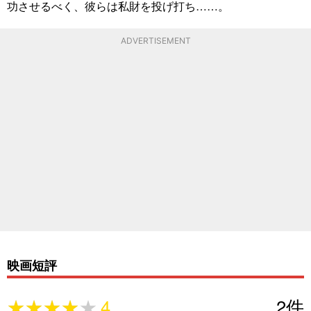
功させるべく、彼らは私財を投げ打ち……。
ADVERTISEMENT
映画短評
★★★★★
★★★★★
4
2
件