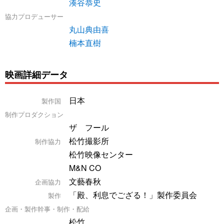
湊谷恭史
協力プロデューサー
丸山典由喜
楠本直樹
映画詳細データ
日本
製作国
制作プロダクション
ザ フール
松竹撮影所
制作協力
松竹映像センター
M&N CO
文藝春秋
企画協力
「殿、利息でござる！」製作委員会
製作
企画・製作幹事・制作・配給
松竹