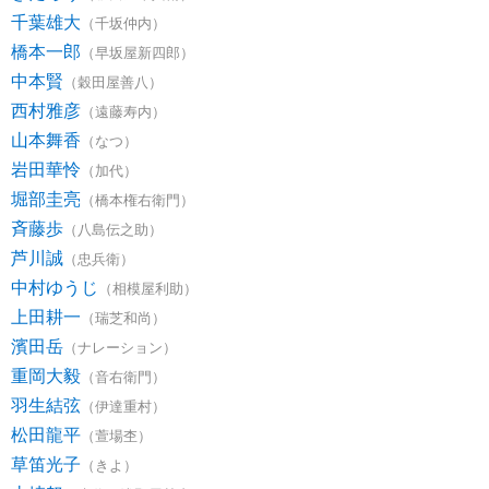
千葉雄大
（千坂仲内）
橋本一郎
（早坂屋新四郎）
中本賢
（穀田屋善八）
西村雅彦
（遠藤寿内）
山本舞香
（なつ）
岩田華怜
（加代）
堀部圭亮
（橋本権右衛門）
斉藤歩
（八島伝之助）
芦川誠
（忠兵衛）
中村ゆうじ
（相模屋利助）
上田耕一
（瑞芝和尚）
濱田岳
（ナレーション）
重岡大毅
（音右衛門）
羽生結弦
（伊達重村）
松田龍平
（萱場杢）
草笛光子
（きよ）