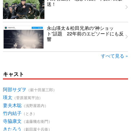
送！
永山瑛太＆松田兄弟の“神ショッ
ト”話題 22年前のエピソードにも反
響
すべて見る »
キャスト
阿部サダヲ
（穀十田屋三郎）
瑛太
（菅原屋篤平治）
妻夫木聡
（浅野屋甚内）
竹内結子
（とき）
寺脇康文
（遠藤幾右衛門）
きたろう
（穀田屋十兵衛）