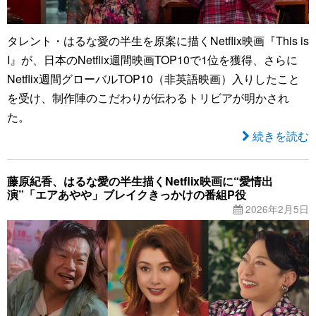
タレント・はるな愛の半生を原案に描くNetflix映画『This is
I』が、日本のNetflix週間映画TOP10で1位を獲得、さらに
Netflix週間グローバルTOP10（非英語映画）入りしたこと
を受け、制作陣のこだわりが伝わるトリビアが明かされ
た。
続きを読む
藤原紀香、はるな愛の半生描くNetflix映画に“愛情出
演”「エアあやや」ブレイクきっかけの番組P役
2026年2月5日