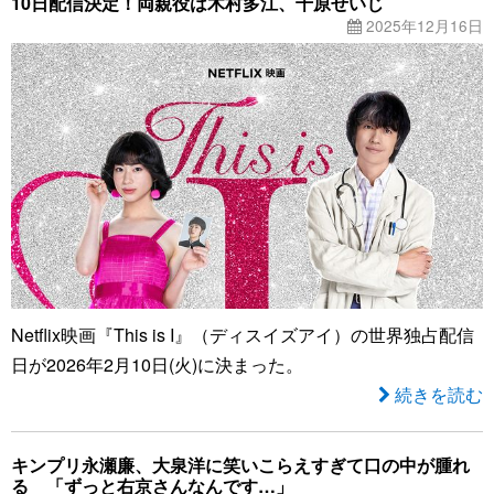
10日配信決定！両親役は木村多江、千原せいじ
2025年12月16日
Netflix映画『This is I』（ディスイズアイ）の世界独占配信
日が2026年2月10日(火)に決まった。
続きを読む
キンプリ永瀬廉、大泉洋に笑いこらえすぎて口の中が腫れ
る 「ずっと右京さんなんです…」