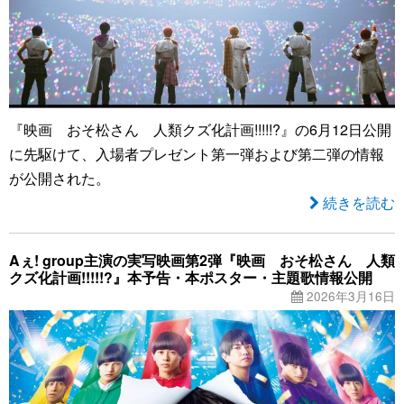
『映画 おそ松さん 人類クズ化計画!!!!!?』の6月12日公開
に先駆けて、入場者プレゼント第一弾および第二弾の情報
が公開された。
続きを読む
Aぇ! group主演の実写映画第2弾『映画 おそ松さん 人類
クズ化計画!!!!!?』本予告・本ポスター・主題歌情報公開
2026年3月16日