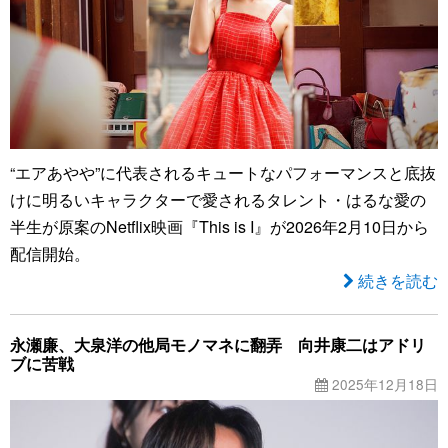
“エアあやや”に代表されるキュートなパフォーマンスと底抜
けに明るいキャラクターで愛されるタレント・はるな愛の
半生が原案のNetflix映画『This is I』が2026年2月10日から
配信開始。
続きを読む
永瀬廉、大泉洋の他局モノマネに翻弄 向井康二はアドリ
ブに苦戦
2025年12月18日