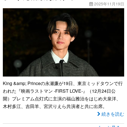
2025年11月19日
King &amp; Princeの永瀬廉が19日、東京ミッドタウンで行
われた『映画ラストマン -FIRST LOVE-』（12月24日公
開）プレミアム点灯式に主演の福山雅治をはじめ大泉洋、
木村多江、吉田羊、宮沢りえら共演者と共に出席。
続きを読む