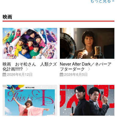
もっと見る »
映画
映画 おそ松さん 人類クズ
Never After Dark／ネバーア
化計画!!!!!?
フターダーク
2026年6月12日
2026年6月5日