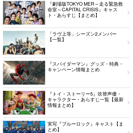
『劇場版TOKYO MER～走る緊急救
命室～CAPITAL CRISIS』キャス
ト・あらすじ【まとめ】
「ラヴ上等」シーズン2メンバー
【一覧】
『スパイダーマン』グッズ・特典・
キャンペーン情報まとめ
『トイ・ストーリー5』吹替声優・
キャラクター・あらすじ一覧【最新
情報まとめ】
実写『ブルーロック』キャスト【ま
とめ】