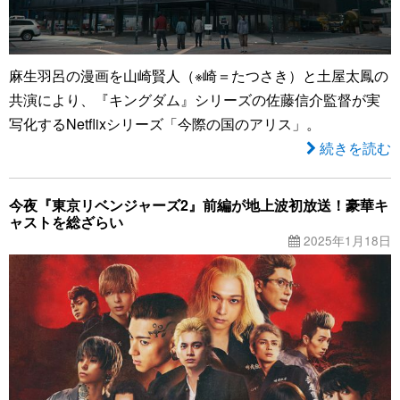
麻生羽呂の漫画を山崎賢人（※崎＝たつさき）と土屋太鳳の
共演により、『キングダム』シリーズの佐藤信介監督が実
写化するNetflixシリーズ「今際の国のアリス」。
続きを読む
今夜『東京リベンジャーズ2』前編が地上波初放送！豪華キ
ャストを総ざらい
2025年1月18日