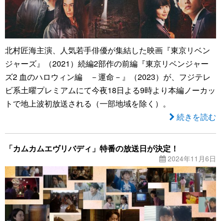
北村匠海主演、人気若手俳優が集結した映画『東京リベン
ジャーズ』（2021）続編2部作の前編『東京リベンジャー
ズ2 血のハロウィン編 －運命－』（2023）が、フジテレ
ビ系土曜プレミアムにて今夜18日よる9時より本編ノーカッ
トで地上波初放送される（一部地域を除く）。
続きを読む
「カムカムエヴリバディ」特番の放送日が決定！
2024年11月6日